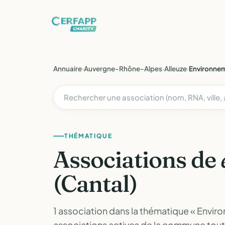
Annuaire
›
Auvergne-Rhône-Alpes
›
Alleuze
›
Environnem
THÉMATIQUE
Associations de
(Cantal)
1 association dans la thématique « Environ
associations actives de la commune tou