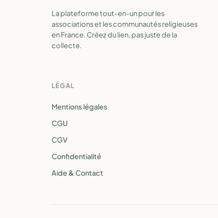
La plateforme tout-en-un pour les
associations et les communautés religieuses
en France. Créez du lien, pas juste de la
collecte.
LÉGAL
Mentions légales
CGU
CGV
Confidentialité
Aide & Contact