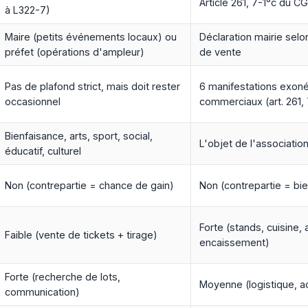
Article 261, 7-1°c du CG
à L322-7)
Maire (petits événements locaux) ou
Déclaration mairie selon
préfet (opérations d'ampleur)
de vente
Pas de plafond strict, mais doit rester
6 manifestations exon
occasionnel
commerciaux (art. 261, 
Bienfaisance, arts, sport, social,
L'objet de l'associatio
éducatif, culturel
Non (contrepartie = chance de gain)
Non (contrepartie = bie
Forte (stands, cuisine, 
Faible (vente de tickets + tirage)
encaissement)
Forte (recherche de lots,
Moyenne (logistique, a
communication)