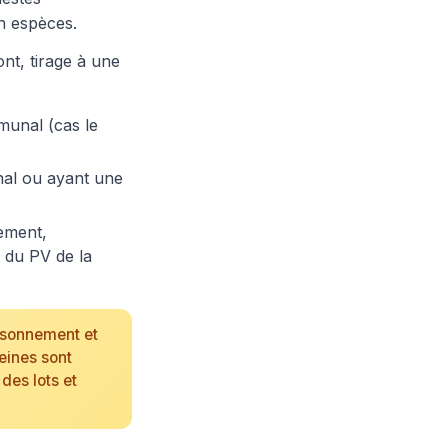
n espèces.
nt, tirage à une
munal (cas le
nal ou ayant une
nement,
t du PV de la
risonnement et
eines sont
des lots et