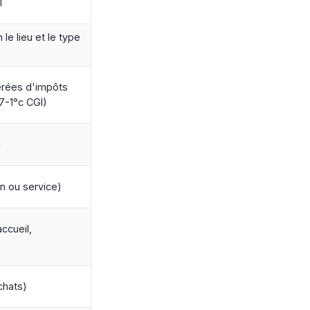
I
 le lieu et le type
érées d'impôts
7-1°c CGI)
n
n ou service)
accueil,
chats)