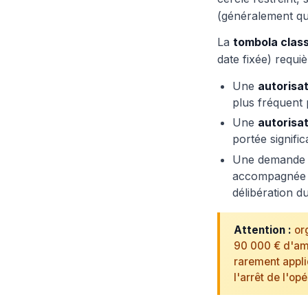
(généralement qu
La
tombola clas
date fixée) requi
Une
autorisa
plus fréquent 
Une
autorisat
portée signific
Une demande 
accompagnée de
délibération d
Attention :
org
90 000 € d'ame
rarement appliq
l'arrêt de l'op