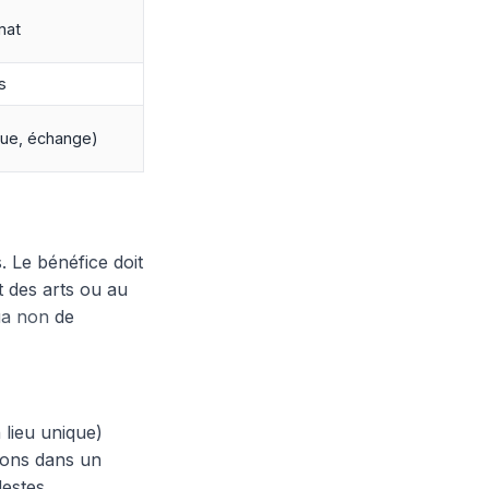
mat
s
que, échange)
. Le bénéfice doit
 des arts ou au
ua non
de
 lieu unique)
tions dans un
destes