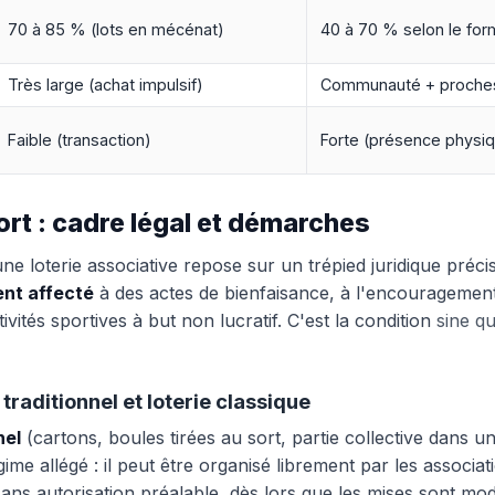
70 à 85 % (lots en mécénat)
40 à 70 % selon le for
Très large (achat impulsif)
Communauté + proche
Faible (transaction)
Forte (présence physi
ort : cadre légal et démarches
ne loterie associative repose sur un trépied juridique précis
nt affecté
à des actes de bienfaisance, à l'encouragement
vités sportives à but non lucratif. C'est la condition
sine q
 traditionnel et loterie classique
nel
(cartons, boules tirées au sort, partie collective dans un
gime allégé : il peut être organisé librement par les associa
 sans autorisation préalable, dès lors que les mises sont mo