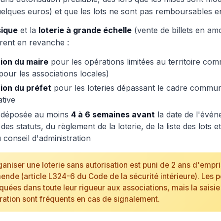
elques euros) et que les lots ne sont pas remboursables e
sique
et la
loterie à grande échelle
(vente de billets en amo
èrent en revanche :
tion du maire
pour les opérations limitées au territoire com
pour les associations locales)
ion du préfet
pour les loteries dépassant le cadre commu
ative
déposée au moins
4 à 6 semaines avant
la date de l'évé
s statuts, du règlement de la loterie, de la liste des lots e
u conseil d'administration
aniser une loterie sans autorisation est puni de 2 ans d'emp
nde (article L324-6 du Code de la sécurité intérieure). Les p
uées dans toute leur rigueur aux associations, mais la saisie 
ération sont fréquents en cas de signalement.