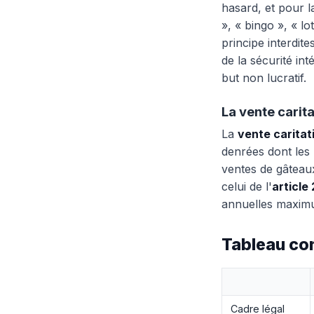
hasard, et pour l
», « bingo », « lo
principe interdite
de la sécurité int
but non lucratif.
La vente carita
La
vente caritat
denrées dont les 
ventes de gâteaux
celui de l'
article
annuelles maximum
Tableau com
Cadre légal