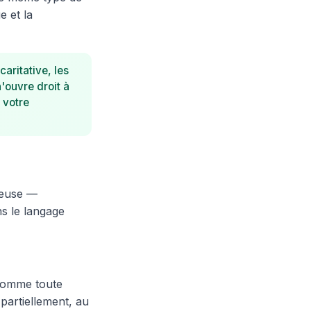
e et la
caritative, les
'ouvre droit à
 votre
reuse —
ns le langage
) comme toute
partiellement, au