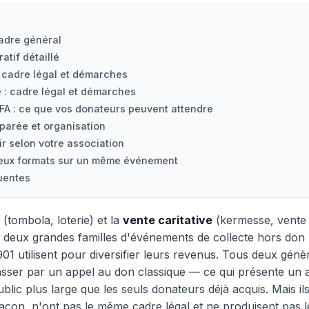
cadre général
tif détaillé
: cadre légal et démarches
e : cadre légal et démarches
RFA : ce que vos donateurs peuvent attendre
parée et organisation
r selon votre association
eux formats sur un même événement
uentes
(tombola, loterie) et la
vente caritative
(kermesse, vente 
es deux grandes familles d'événements de collecte hors don
1901 utilisent pour diversifier leurs revenus. Tous deux génè
passer par un appel au don classique — ce qui présente un 
ublic plus large que les seuls donateurs déjà acquis. Mais i
açon, n'ont pas le même cadre légal et ne produisent pas 