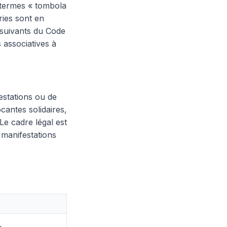
s termes « tombola
ries sont en
t suivants du Code
s associatives à
estations ou de
cantes solidaires,
Le cadre légal est
 manifestations