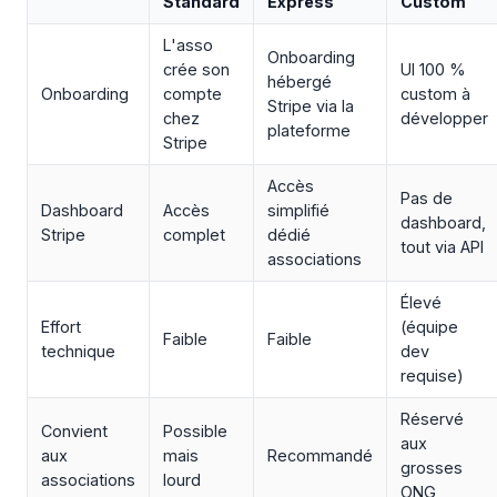
Standard
Express
Custom
L'asso
Onboarding
crée son
UI 100 %
hébergé
Onboarding
compte
custom à
Stripe via la
chez
développer
plateforme
Stripe
Accès
Pas de
Dashboard
Accès
simplifié
dashboard,
Stripe
complet
dédié
tout via API
associations
Élevé
Effort
(équipe
Faible
Faible
technique
dev
requise)
Réservé
Convient
Possible
aux
aux
mais
Recommandé
grosses
associations
lourd
ONG