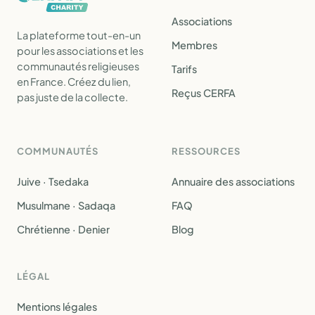
Associations
La plateforme tout-en-un
Membres
pour les associations et les
communautés religieuses
Tarifs
en France. Créez du lien,
Reçus CERFA
pas juste de la collecte.
COMMUNAUTÉS
RESSOURCES
Juive · Tsedaka
Annuaire des associations
Musulmane · Sadaqa
FAQ
Chrétienne · Denier
Blog
LÉGAL
Mentions légales