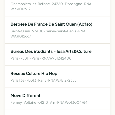
Champniers-et-Reilhac · 24360 · Dordogne · RNA
W931013912
Berbere De France De Saint Ouen (Abfso)
Saint-Ouen · 93400 · Seine-Saint-Denis · RNA
W931012667
Bureau Des Etudiants - Iesa Arts&Culture
Paris · 75011 · Paris · RNA W751242400
Réseau Culture Hip Hop
Paris 13e · 75013 · Paris · RNA W751272383
Move Different
Ferney-Voltaire · 01210 · Ain · RNA W013004764