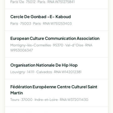
Paris 12e · 75012 · Paris · RNA W751275841
Cercle De Gonbad -E- Kaboud
Paris · 75003 · Paris · RNA W751253403
European Culture Communication Association
Montigny-lès-Cormeilles · 95370 · Val-d''Oise · RNA
W953006347
Organisation Nationale De Hip Hop
Louvigny · 14111 · Calvados · RNA W142012381
Fédération Européenne Centre Culturel Saint
Martin
Tours · 37000 · Indre-et-Loire · RNA W372011430