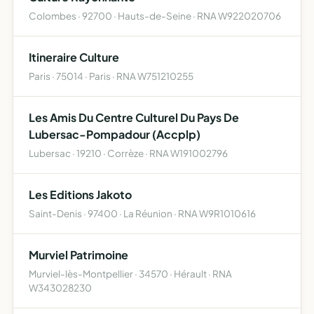
Colombes · 92700 · Hauts-de-Seine · RNA W922020706
Itineraire Culture
Paris · 75014 · Paris · RNA W751210255
Les Amis Du Centre Culturel Du Pays De
Lubersac-Pompadour (Accplp)
Lubersac · 19210 · Corrèze · RNA W191002796
Les Editions Jakoto
Saint-Denis · 97400 · La Réunion · RNA W9R1010616
Murviel Patrimoine
Murviel-lès-Montpellier · 34570 · Hérault · RNA
W343028230