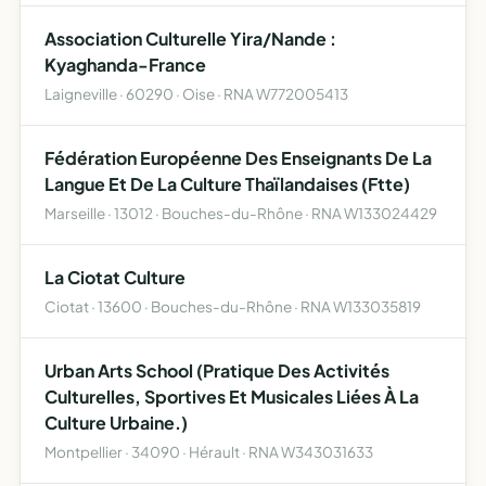
Association Culturelle Yira/Nande :
Kyaghanda-France
Laigneville · 60290 · Oise · RNA W772005413
Fédération Européenne Des Enseignants De La
Langue Et De La Culture Thaïlandaises (Ftte)
Marseille · 13012 · Bouches-du-Rhône · RNA W133024429
La Ciotat Culture
Ciotat · 13600 · Bouches-du-Rhône · RNA W133035819
Urban Arts School (Pratique Des Activités
Culturelles, Sportives Et Musicales Liées À La
Culture Urbaine.)
Montpellier · 34090 · Hérault · RNA W343031633