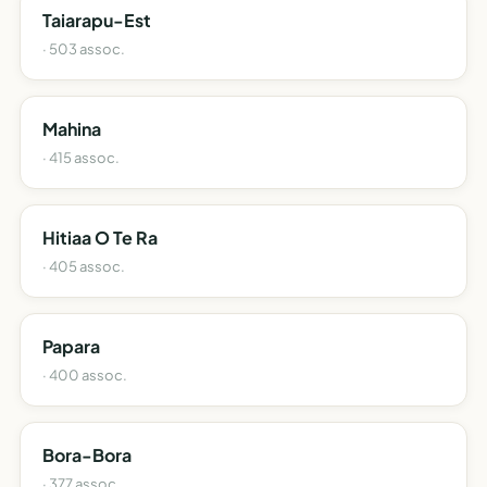
Taiarapu-Est
· 503 assoc.
Mahina
· 415 assoc.
Hitiaa O Te Ra
· 405 assoc.
Papara
· 400 assoc.
Bora-Bora
· 377 assoc.