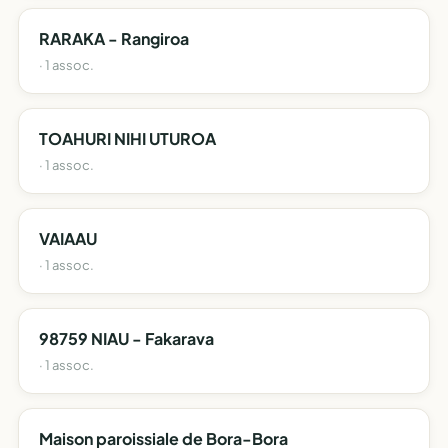
RARAKA - Rangiroa
· 1 assoc.
TOAHURI NIHI UTUROA
· 1 assoc.
VAIAAU
· 1 assoc.
98759 NIAU - Fakarava
· 1 assoc.
Maison paroissiale de Bora-Bora