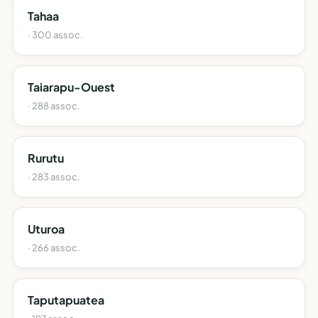
Tahaa
· 300 assoc.
Taiarapu-Ouest
· 288 assoc.
Rurutu
· 283 assoc.
Uturoa
· 266 assoc.
Taputapuatea