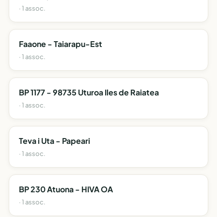
· 1 assoc.
Faaone - Taiarapu-Est
· 1 assoc.
BP 1177 - 98735 Uturoa Iles de Raiatea
· 1 assoc.
Teva i Uta - Papeari
· 1 assoc.
BP 230 Atuona - HIVA OA
· 1 assoc.