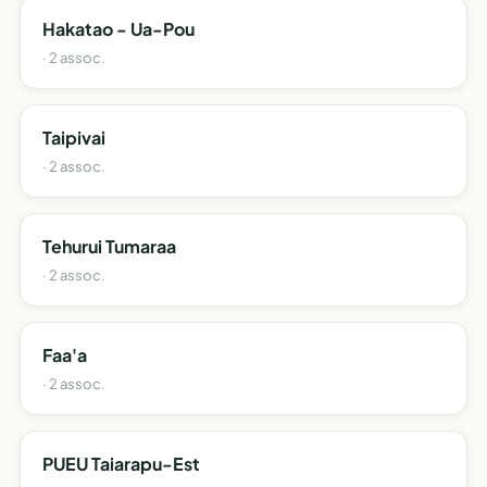
Hakatao - Ua-Pou
· 2 assoc.
Taipivai
· 2 assoc.
Tehurui Tumaraa
· 2 assoc.
Faa'a
· 2 assoc.
PUEU Taiarapu-Est