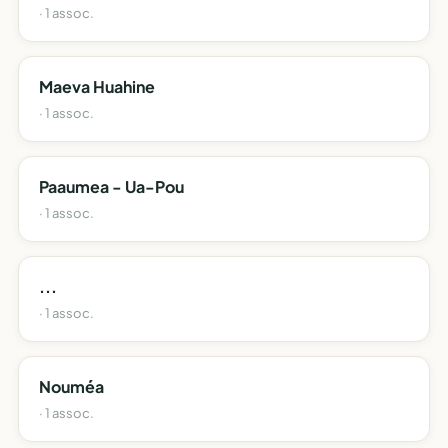
· 1 assoc.
Maeva Huahine
· 1 assoc.
Paaumea - Ua-Pou
· 1 assoc.
...
· 1 assoc.
Nouméa
· 1 assoc.