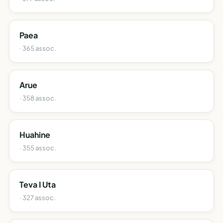
Paea
· 365 assoc.
Arue
· 358 assoc.
Huahine
· 355 assoc.
Teva I Uta
· 327 assoc.