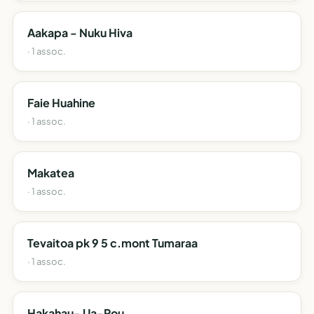
Aakapa - Nuku Hiva
· 1 assoc.
Faie Huahine
· 1 assoc.
Makatea
· 1 assoc.
Tevaitoa pk 9 5 c.mont Tumaraa
· 1 assoc.
Hakahau- Ua-Pou