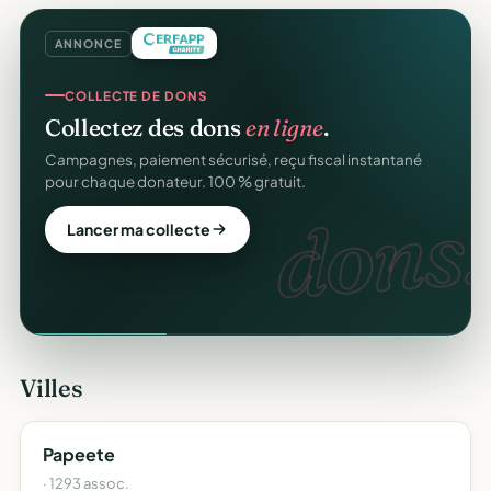
ANNONCE
COLLECTE DE DONS
Collectez des dons
en ligne
.
Campagnes, paiement sécurisé, reçu fiscal instantané
pour chaque donateur. 100 % gratuit.
dons.
Lancer ma collecte
Villes
Papeete
· 1293 assoc.