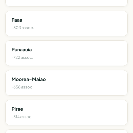
Faaa
· 803 assoc.
Punaauia
· 722 assoc.
Moorea-Maiao
· 658 assoc.
Pirae
· 514 assoc.