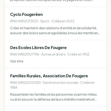
raisonnable représenter les parents en tant
qu'interlocuteur entre les acteurs de la vie scolaire créer
Cyclo Fougeréen
du lien entre pare…
RNA W852013021 · Sport · Créée en 2022
Créer et maintenir des relations d'amitié et de solidarité,
assurer des loisirs sains et agréables à tous les membres
et à leurs familles par le sport cycliste
Des Ecoles Libres De Fougere
RNA W852007786 · Autres et divers · Créée en 1952
Voir titre
Familles Rurales, Association De Fougere
RNA W852000083 · Santé et action sociale · Créée en
1984
Rassembler les familles et les personnes vivant en milieu
rural et assurer la défense de leurs intérêts matériels et
moraux