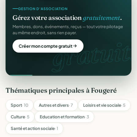
GESTION D'ASSOCIATION
Gérez votre association
gratuitement
.
Membres, dons, événements, reçus — tout votre pilotage
au même endroit, sans rien payer.
gratuit.
Créer mon compte gratuit
Thématiques principales à Fougeré
Sport
· 10
Autres et divers
· 7
Loisirs et vie sociale
· 5
Culture
· 5
Education et formation
· 3
Santé et action sociale
· 1