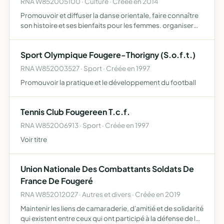
RNA W852005100 · Culture · Créée en 2014
Promouvoir et diffuser la danse orientale, faire connaître
son histoire et ses bienfaits pour les femmes. organiser
des cours des stages, des voyages, des spectacles, des
festivals, des galas, des expositions, des confére…
Sport Olympique Fougere-Thorigny (S.o.f.t.)
RNA W852003527 · Sport · Créée en 1997
Promouvoir la pratique et le développement du football
Tennis Club Fougereen T.c.f.
RNA W852006913 · Sport · Créée en 1997
Voir titre
Union Nationale Des Combattants Soldats De
France De Fougeré
RNA W852012027 · Autres et divers · Créée en 2019
Maintenir les liens de camaraderie, d'amitié et de solidarité
qui existent entre ceux qui ont participé à la défense de la