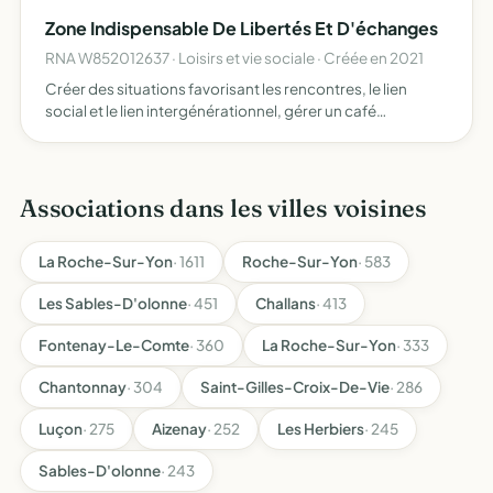
de randonnées, organisant des manifestations, assuran…
Zone Indispensable De Libertés Et D'échanges
RNA W852012637 · Loisirs et vie sociale · Créée en 2021
Créer des situations favorisant les rencontres, le lien
social et le lien intergénérationnel, gérer un café
associatif, créer des débats, des animations, informer les
habitants
Associations dans les villes voisines
La Roche-Sur-Yon
· 1611
Roche-Sur-Yon
· 583
Les Sables-D'olonne
· 451
Challans
· 413
Fontenay-Le-Comte
· 360
La Roche-Sur-Yon
· 333
Chantonnay
· 304
Saint-Gilles-Croix-De-Vie
· 286
Luçon
· 275
Aizenay
· 252
Les Herbiers
· 245
Sables-D'olonne
· 243