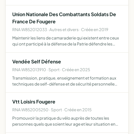
Patrie, défendre les intérêts moraux, sociaux et matériels
de ses adhérents et de leurs ayants dro…
Union Nationale Des Combattants Soldats De
France De Fougere
RNA W852012033 · Autres et divers · Créée en 2019
Maintenir les liens de camaraderie qui existent entre ceux
qui ont participé à la défense de la Patrie défendre les
intérêts moraux, sociaux et matériels des adhérents et de
leurs ayant droits perpétuer le souvenir des co…
Vendée Self Défense
RNA W852013910 · Sport · Créée en 2025
Transmission, pratique, enseignement et formation aux
techniques de self-défense et de sécurité personnelle
sensibilisation aux gestes de légitime défense, dans le
respect des lois en vigueur Organisation de formations,
Vtt Loisirs Fougere
s…
RNA W852005250 · Sport · Créée en 2015
Promouvoir la pratique du vélo auprès de toutes les
personnes quels que soient leur age et leur situation en
planifiant des sorties en groupe, participant à tous types