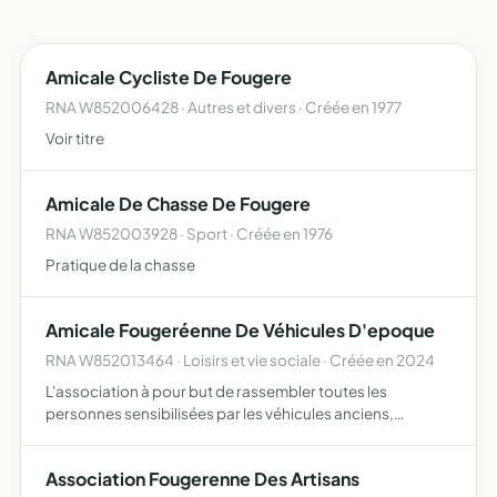
Amicale Cycliste De Fougere
RNA W852006428 · Autres et divers · Créée en 1977
Voir titre
Amicale De Chasse De Fougere
RNA W852003928 · Sport · Créée en 1976
Pratique de la chasse
Amicale Fougeréenne De Véhicules D'epoque
RNA W852013464 · Loisirs et vie sociale · Créée en 2024
L'association à pour but de rassembler toutes les
personnes sensibilisées par les véhicules anciens,
organiser des manifestations en rapport, valoriser et
mettre en valeurs le patrimoine automobile, cycle ,
Association Fougerenne Des Artisans
motocycle, agr…