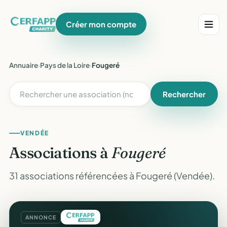
Créer mon compte
Annuaire
›
Pays de la Loire
›
Fougeré
Rechercher
VENDÉE
Associations à
Fougeré
31 associations référencées à Fougeré (Vendée).
ANNONCE