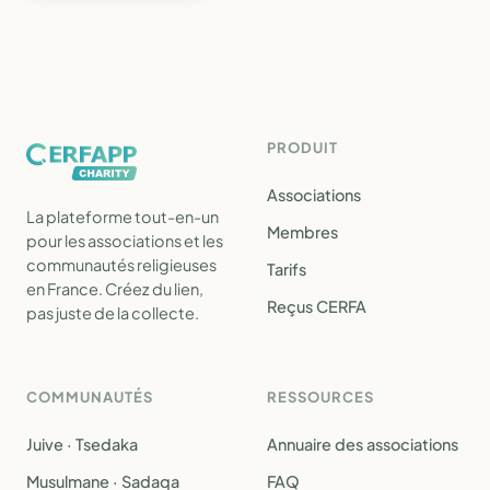
PRODUIT
Associations
La plateforme tout-en-un
Membres
pour les associations et les
communautés religieuses
Tarifs
en France. Créez du lien,
Reçus CERFA
pas juste de la collecte.
COMMUNAUTÉS
RESSOURCES
Juive · Tsedaka
Annuaire des associations
Musulmane · Sadaqa
FAQ