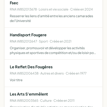
Fsec
RNA W852013678 · Loisirs et vie sociale · Créée en 2024
Resserrer les liens d'amitié entre les anciens camarades
de l'Université
Handisport Fougere
RNA W852012647 · Sport · Créée en 2021
Organiser, promouvoir et développer les activités
physiques et sportives de compétition et/ou de loisir pour
les personnes présentant une déficience motrice ou
visuelle ou auditive
Le Reflet Des Fougères
RNA W852006438 · Autres et divers · Créée en 1977
Voir titre
Les Arts S'emmêlent
RNA W852003565 · Culture · Créée en 2011