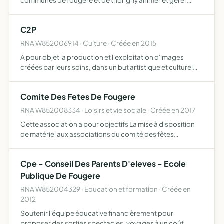
communes de fougeré et de thorigny animer et gérer
l'accueil périscolaire des communes de fougeré et de
thorigny
C2P
RNA W852006914 · Culture · Créée en 2015
A pour objet la production et l'exploitation d'images
créées par leurs soins, dans un but artistique et culturel
lors d'événements diverses ainsi que les structures
permettant l'exploitation de celles-ci
Comite Des Fetes De Fougere
RNA W852008334 · Loisirs et vie sociale · Créée en 2017
Cette association a pour objectifs La mise à disposition
de matériel aux associations du comité des fêtes
L'organisation de certaines animations sur la commune de
Fougeré D'établir une liaison entre les différentes associ…
Cpe - Conseil Des Parents D'eleves - Ecole
Publique De Fougere
RNA W852004329 · Education et formation · Créée en
2012
Soutenir l'équipe éducative financièrement pour
proposer des sorties spectacles, voyages à un coût