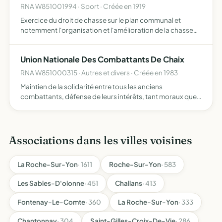
RNA W851001994 · Sport · Créée en 1919
Exercice du droit de chasse sur le plan communal et
notemment l'organisation et l'amélioration de la chasse
par la location et l'apport des terrains constitution d'une
réserve de chasse, protection des récoltes, des propr…
Union Nationale Des Combattants De Chaix
RNA W851000315 · Autres et divers · Créée en 1983
Maintien de la solidarité entre tous les anciens
combattants, défense de leurs intérêts, tant moraux que
matériels mise en oeuvre de tous les moyens propres à
porter témoignage de tous les évènements qu'ils ont
vécus
Associations dans les villes voisines
La Roche-Sur-Yon
· 1611
Roche-Sur-Yon
· 583
Les Sables-D'olonne
· 451
Challans
· 413
Fontenay-Le-Comte
· 360
La Roche-Sur-Yon
· 333
Chantonnay
· 304
Saint-Gilles-Croix-De-Vie
· 286