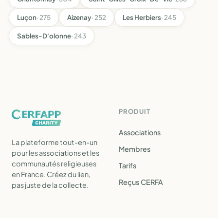
Luçon
· 275
Aizenay
· 252
Les Herbiers
· 245
Sables-D'olonne
· 243
PRODUIT
Associations
La plateforme tout-en-un
Membres
pour les associations et les
communautés religieuses
Tarifs
en France. Créez du lien,
Reçus CERFA
pas juste de la collecte.