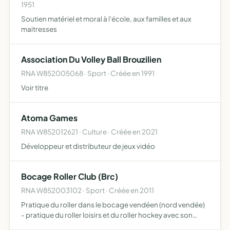
1951
Soutien matériel et moral à l'école, aux familles et aux
maitresses
Association Du Volley Ball Brouzilien
RNA W852005068 · Sport · Créée en 1991
Voir titre
Atoma Games
RNA W852012621 · Culture · Créée en 2021
Développeur et distributeur de jeux vidéo
Bocage Roller Club (Brc)
RNA W852003102 · Sport · Créée en 2011
Pratique du roller dans le bocage vendéen (nord vendée)
- pratique du roller loisirs et du roller hockey avec son
équipe les black wolves