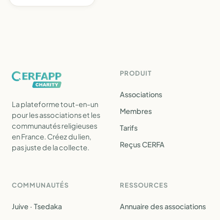
PRODUIT
Associations
La plateforme tout-en-un
Membres
pour les associations et les
communautés religieuses
Tarifs
en France. Créez du lien,
Reçus CERFA
pas juste de la collecte.
COMMUNAUTÉS
RESSOURCES
Juive · Tsedaka
Annuaire des associations