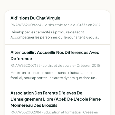
Aid'itions Du Chat Virgule
RNA W852008224 · Loisirs et vie sociale · Créée en 2017
Développer les capacités à produire de l'écrit
Accompagner les personnes qui le souhaitent jusqu'à
l'édition Production artisanale sur tout le processus
d'édition écriture, relecture orthographique et
Alter'cueillir: Accueillir Nos Differences Avec
typographique, graph…
Deference
RNA W852007685 · Loisirs et vie sociale · Créée en 2015
Mettre en réseau des acteurs sensibilisés à l'accueil
familial, pour apporter une autre dynamique dans un
esprit de cohérence, et promouvoir des initiatives
différentes
Association Des Parents D'eleves De
L'enseignement Libre (Apel) De L'ecole Pierre
Monnereau Des Brouzils
RNA W852002984 · Education et formation · Créée en