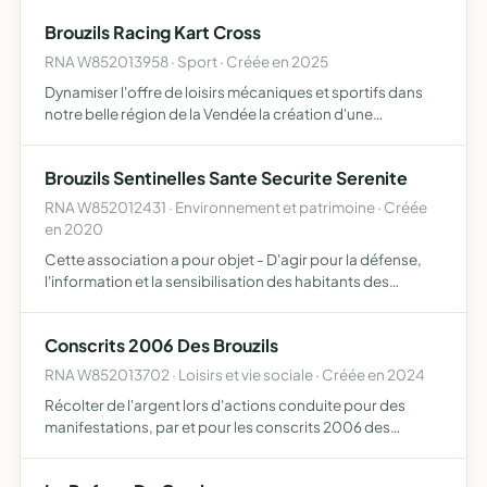
Brouzils Racing Kart Cross
RNA W852013958 · Sport · Créée en 2025
Dynamiser l'offre de loisirs mécaniques et sportifs dans
notre belle région de la Vendée la création d'une
association dédiée à la pratique et à la promotion du Kart
Cross Le Kart Cross est une discipline exaltante et acc…
Brouzils Sentinelles Sante Securite Serenite
RNA W852012431 · Environnement et patrimoine · Créée
en 2020
Cette association a pour objet - D'agir pour la défense,
l'information et la sensibilisation des habitants des
BROUZILS et des villages environnants, dans les
domaines de l'environnement, de l'alimentation, de
Conscrits 2006 Des Brouzils
l'énergie, …
RNA W852013702 · Loisirs et vie sociale · Créée en 2024
Récolter de l'argent lors d'actions conduite pour des
manifestations, par et pour les conscrits 2006 des
Brouzils