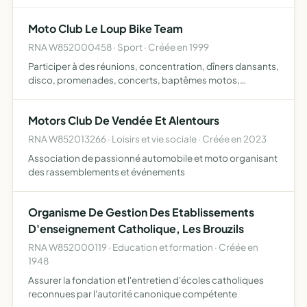
d'Assistante Maternelles autour d'un projet éducatif et
pédagogique contribuant activement au bien-être, à…
Moto Club Le Loup Bike Team
RNA W852000458 · Sport · Créée en 1999
Participer à des réunions, concentration, dîners dansants,
disco, promenades, concerts, baptêmes motos,
participation avec d'autres associations, soirées
Motors Club De Vendée Et Alentours
RNA W852013266 · Loisirs et vie sociale · Créée en 2023
Association de passionné automobile et moto organisant
des rassemblements et événements
Organisme De Gestion Des Etablissements
D'enseignement Catholique, Les Brouzils
RNA W852000119 · Education et formation · Créée en
1948
Assurer la fondation et l'entretien d'écoles catholiques
reconnues par l'autorité canonique compétente