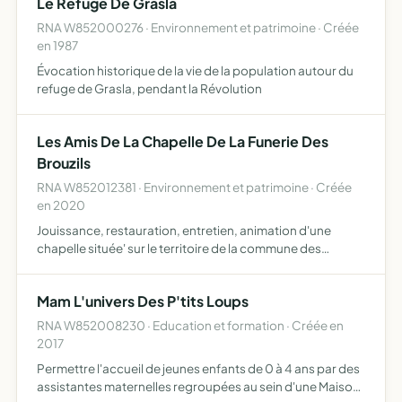
Le Refuge De Grasla
RNA W852000276 · Environnement et patrimoine · Créée
en 1987
Évocation historique de la vie de la population autour du
refuge de Grasla, pendant la Révolution
Les Amis De La Chapelle De La Funerie Des
Brouzils
RNA W852012381 · Environnement et patrimoine · Créée
en 2020
Jouissance, restauration, entretien, animation d'une
chapelle située' sur le territoire de la commune des
Brouzils, au lieu dit La Funerie
Mam L'univers Des P'tits Loups
RNA W852008230 · Education et formation · Créée en
2017
Permettre l'accueil de jeunes enfants de 0 à 4 ans par des
assistantes maternelles regroupées au sein d'une Maison