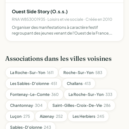
Ouest Side Story (O.s.s.)
RNA W853001935 · Loisirs et vie sociale · Créée en 2010
Organiser des manifestations à caractère festif
regroupant des jeunes venant de l'Ouest de la France,
notamment de Bretagne, d'Anjou et de Vendée
Associations dans les villes voisines
La Roche-Sur-Yon
· 1611
Roche-Sur-Yon
· 583
Les Sables-D'olonne
· 451
Challans
· 413
Fontenay-Le-Comte
· 360
La Roche-Sur-Yon
· 333
Chantonnay
· 304
Saint-Gilles-Croix-De-Vie
· 286
Luçon
· 275
Aizenay
· 252
Les Herbiers
· 245
Sables-D'olonne
· 243