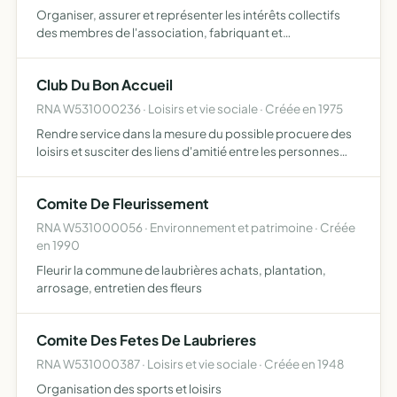
Organiser, assurer et représenter les intérêts collectifs
des membres de l'association, fabriquant et
commercialisant des produits alimentaires vendus via la
sas née d'une seule ferme
Club Du Bon Accueil
RNA W531000236 · Loisirs et vie sociale · Créée en 1975
Rendre service dans la mesure du possible procuere des
loisirs et susciter des liens d'amitié entre les personnes
âgées de laubirères
Comite De Fleurissement
RNA W531000056 · Environnement et patrimoine · Créée
en 1990
Fleurir la commune de laubrières achats, plantation,
arrosage, entretien des fleurs
Comite Des Fetes De Laubrieres
RNA W531000387 · Loisirs et vie sociale · Créée en 1948
Organisation des sports et loisirs