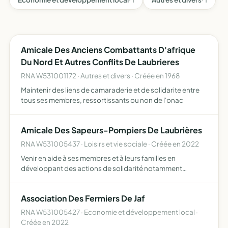
Amicale Des Anciens Combattants D'afrique
Du Nord Et Autres Conflits De Laubrieres
RNA W531001172 · Autres et divers · Créée en 1968
Maintenir des liens de camaraderie et de solidarite entre
tous ses membres, ressortissants ou non de l'onac
Amicale Des Sapeurs-Pompiers De Laubrières
RNA W531005437 · Loisirs et vie sociale · Créée en 2022
Venir en aide à ses membres et à leurs familles en
développant des actions de solidarité notamment
d'ordre technique et financière regrouper, notamment
par diverses manifestations de nature à distraire, et
Association Des Fermiers De Jaf
susciter des li…
RNA W531005427 · Economie et développement local ·
Créée en 2022