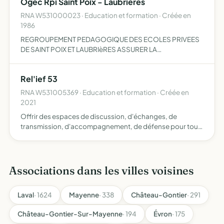
Ogec Rpi Saint Poix - Laubrieres
RNA W531000023 · Education et formation · Créée en
1986
REGROUPEMENT PEDAGOGIQUE DES ECOLES PRIVEES
DE SAINT POIX ET LAUBRIèRES ASSURER LA
COORDINATION ENTRE LES ASSOCIATIONS
ADHERENTES AIDER LES ADHERENTS ET LES
Rel'ief 53
REPRESENTER EN TOUTES INSTANCES ET ACTIONS
ADMINISTRATIVES, JURI…
RNA W531005369 · Education et formation · Créée en
2021
Offrir des espaces de discussion, d'échanges, de
transmission, d'accompagnement, de défense pour tous,
au service des familles, afin de favoriser la pratique de
l'instruction libre l'accueil de nouveaux adhérents et la di…
Associations dans les villes voisines
Laval
· 1624
Mayenne
· 338
Château-Gontier
· 291
Château-Gontier-Sur-Mayenne
· 194
Évron
· 175