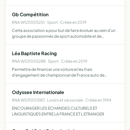
Gb Compétition
RNA W531005251 · Sport · Créée en 2019
Cette association a pour but de faire évoluer au sein d'un
groupe de passionnés de sport automobile et de
permettre de recueillir des offres budgétaires à titre
associatif pour avancer dans les années à venir dans la
Léa Baptiste Racing
comp…
RNA W531005288 · Sport · Créée en 2019
Permettre de financer une voiture et les frais
d'engagement de championnat de France auto de
rallycross 2020
Odyssee Internationale
RNA W531001583 · Loisirs et vie sociale · Créée en 1994
ENCOURAGER LES ECHANGES CULTURELS ET
LINGUISTIQUES ENTRE LA FRANCE ET L ETRANGER