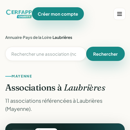
Créer mon compte
Annuaire
›
Pays de la Loire
›
Laubrières
Rechercher
MAYENNE
Associations à
Laubrières
11 associations référencées à Laubrières
(Mayenne).