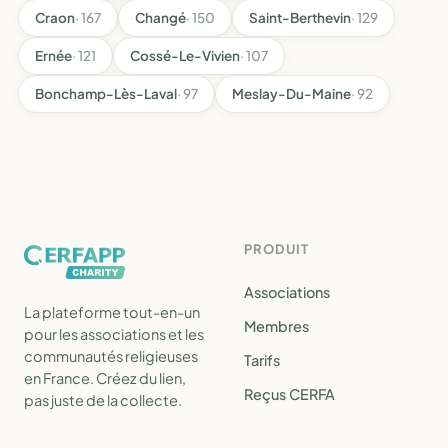
Craon
· 167
Changé
· 150
Saint-Berthevin
· 129
Ernée
· 121
Cossé-Le-Vivien
· 107
Bonchamp-Lès-Laval
· 97
Meslay-Du-Maine
· 92
PRODUIT
Associations
La plateforme tout-en-un
Membres
pour les associations et les
communautés religieuses
Tarifs
en France. Créez du lien,
Reçus CERFA
pas juste de la collecte.