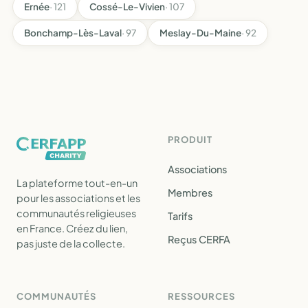
Ernée
· 121
Cossé-Le-Vivien
· 107
Bonchamp-Lès-Laval
· 97
Meslay-Du-Maine
· 92
PRODUIT
Associations
La plateforme tout-en-un
Membres
pour les associations et les
communautés religieuses
Tarifs
en France. Créez du lien,
Reçus CERFA
pas juste de la collecte.
COMMUNAUTÉS
RESSOURCES