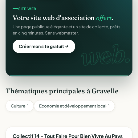
COLLECTE DE DONS
SITE WEB
Collectez des dons
en ligne
.
Votre site web d'association
offert
.
Campagnes, paiement sécurisé, reçu fiscal instantané
Une page publique élégante et un site de collecte, prêts
pour chaque donateur. 100 % gratuit.
en cinq minutes. Sans webmaster.
dons
web.
Lancer ma collecte
Créer mon site gratuit
Thématiques principales à Gravelle
Culture
· 1
Economie et développement local
· 1
Collectif 14 - Tout Faire Pour Bien Vivre Au Pays