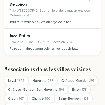
De Loiron
RNA W532003542 · Economie et développement local ·
Créée en 2017
Tout faire pour bien vivre au pays de loiron
Jazz-Potes
RNA W532001876 · Culture · Créée en 1984
Faire connaitre et apprecier la musique de jazz
Associations dans les villes voisines
Laval
· 1624
Mayenne
· 338
Château-Gontier
· 291
Château-Gontier-Sur-Mayenne
· 194
Évron
· 175
Craon
· 167
Changé
· 150
Saint-Berthevin
· 129