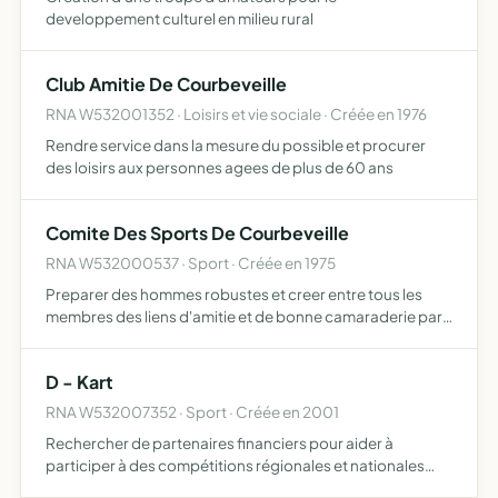
developpement culturel en milieu rural
Club Amitie De Courbeveille
RNA W532001352 · Loisirs et vie sociale · Créée en 1976
Rendre service dans la mesure du possible et procurer
des loisirs aux personnes agees de plus de 60 ans
Comite Des Sports De Courbeveille
RNA W532000537 · Sport · Créée en 1975
Preparer des hommes robustes et creer entre tous les
membres des liens d'amitie et de bonne camaraderie par
la pratique des differentes disciplines sportives.
D - Kart
RNA W532007352 · Sport · Créée en 2001
Rechercher de partenaires financiers pour aider à
participer à des compétitions régionales et nationales
promouvoir le karting