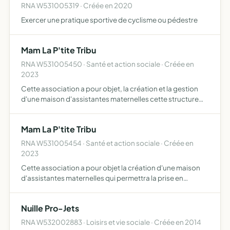
RNA W531005319 · Créée en 2020
Exercer une pratique sportive de cyclisme ou pédestre
Mam La P'tite Tribu
RNA W531005450 · Santé et action sociale · Créée en
2023
Cette association a pour objet, la création et la gestion
d'une maison d'assistantes maternelles cette structure
permet la prise en compte de chaque enfant accueilli
dans son individualité tout en offrant l'avantage d'êtr…
Mam La P'tite Tribu
RNA W531005454 · Santé et action sociale · Créée en
2023
Cette association a pour objet la création d'une maison
d'assistantes maternelles qui permettra la prise en
compte de chaque enfant accueilli dans son individualité
tout en offrant l'avantage d'être en collectivité mettre…
Nuille Pro-Jets
RNA W532002883 · Loisirs et vie sociale · Créée en 2014