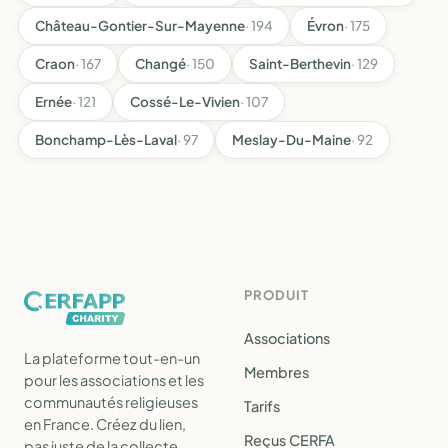
Château-Gontier-Sur-Mayenne
· 194
Évron
· 175
Craon
· 167
Changé
· 150
Saint-Berthevin
· 129
Ernée
· 121
Cossé-Le-Vivien
· 107
Bonchamp-Lès-Laval
· 97
Meslay-Du-Maine
· 92
PRODUIT
Associations
La plateforme tout-en-un
Membres
pour les associations et les
communautés religieuses
Tarifs
en France. Créez du lien,
Reçus CERFA
pas juste de la collecte.