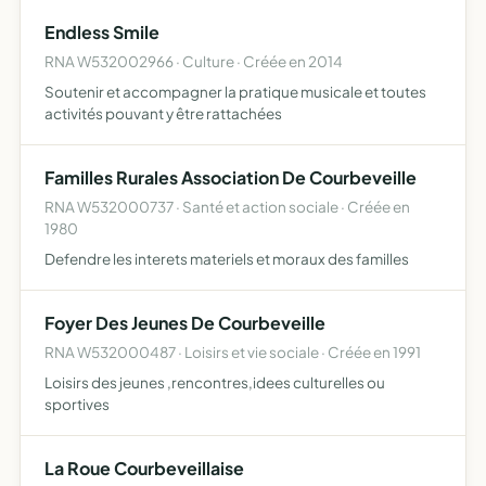
Endless Smile
RNA W532002966 · Culture · Créée en 2014
Soutenir et accompagner la pratique musicale et toutes
activités pouvant y être rattachées
Familles Rurales Association De Courbeveille
RNA W532000737 · Santé et action sociale · Créée en
1980
Defendre les interets materiels et moraux des familles
Foyer Des Jeunes De Courbeveille
RNA W532000487 · Loisirs et vie sociale · Créée en 1991
Loisirs des jeunes ,rencontres,idees culturelles ou
sportives
La Roue Courbeveillaise