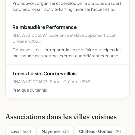
Promouvoir, organiser et développer la pratique du sport
automobile par l'activité karting favoriser l'accès et la
participation de ses membres aux évènements et
rencontres sportifs du karting de loisirs et de
Raimbaudière Performance
compétition…
RNA W531005597 · Economie et développement local ·
Créée en 2025
Concevoir, réaliser, réparer, inscrire et faire participer des
moissonneuses batteuses cross aux différentes courses
et démonstrations dans la région
Tennis Loisirs Courbeveillais
RNA W532001623 · Sport · Créée en 1989
Pratique du tennis
Associations dans les villes voisines
Laval
· 1624
Mayenne
· 338
Château-Gontier
· 291