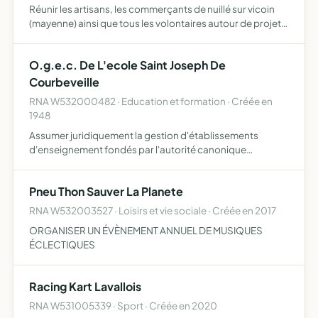
Réunir les artisans, les commerçants de nuillé sur vicoin
(mayenne) ainsi que tous les volontaires autour de projets
festifs dans la commune ou à l'extérieur
O.g.e.c. De L'ecole Saint Joseph De
Courbeveille
RNA W532000482 · Education et formation · Créée en
1948
Assumer juridiquement la gestion d'établissements
d'enseignement fondés par l'autorité canonique
compétente se livrer à toute activité se rapportant
directement ou indirectement, à l'éducation,
Pneu Thon Sauver La Planete
l'enseignement, la formatio…
RNA W532003527 · Loisirs et vie sociale · Créée en 2017
ORGANISER UN ÉVÈNEMENT ANNUEL DE MUSIQUES
ÉCLECTIQUES
Racing Kart Lavallois
RNA W531005339 · Sport · Créée en 2020