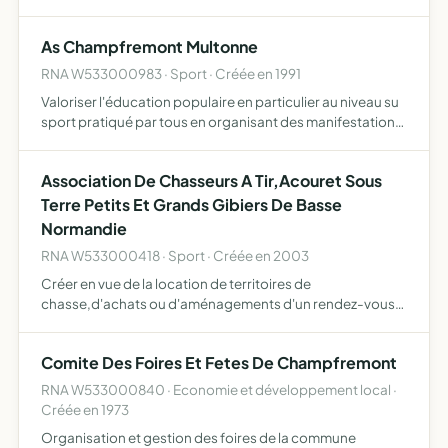
l'école, maintenir et de resserer les liens d'amitié entre les
membres d'association, procurer, toutes les fois q…
As Champfremont Multonne
RNA W533000983 · Sport · Créée en 1991
Valoriser l'éducation populaire en particulier au niveau su
sport pratiqué par tous en organisant des manifestations
sportives
Association De Chasseurs A Tir,Acouret Sous
Terre Petits Et Grands Gibiers De Basse
Normandie
RNA W533000418 · Sport · Créée en 2003
Créer en vue de la location de territoires de
chasse,d'achats ou d'aménagements d'un rendez-vous
de chasses
Comite Des Foires Et Fetes De Champfremont
RNA W533000840 · Economie et développement local ·
Créée en 1973
Organisation et gestion des foires de la commune