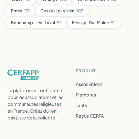
Ernée
· 121
Cossé-Le-Vivien
· 107
Bonchamp-Lès-Laval
· 97
Meslay-Du-Maine
· 92
PRODUIT
Associations
La plateforme tout-en-un
Membres
pour les associations et les
communautés religieuses
Tarifs
en France. Créez du lien,
Reçus CERFA
pas juste de la collecte.