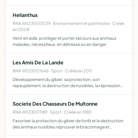
Helianthus
RNA W533000039 · Environnement et patrimoine · Créée
en 2008
Venir en aide, protéger et porter secours aux animaux
malades, nécessiteux, en détresse ou en danger
Les Amis De La Lande
RNA W533001646 · Sport · Créée en 2011
Développement du gibier, sa protection, son
repeuplement, la destruction de nuisibles, la répression
du braconnage, et l'exploitation rationnelle de la chasse
sur les territoires où l'association possèdera le droit de
Societe Des Chasseurs De Multonne
cha…
RNA W533001189 · Sport · Créée en 1980
Favoriser la protection du gibier de forêt et la destruction
des animaux nuisibles reprouver le braconnage et
détérioration de la foret