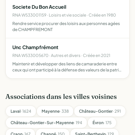
Societe Du Bon Accueil
RNA W533001159 · Loisirs et vie sociale · Créée en 1980
Rendre service procurer des loisirs aux personnes agées
de CHAMPFREMONT
Unc Champfrémont
RNA W533005670 · Autres et divers · Créée en 2021
Maintenir et développer des liens de camaraderie entre
ceux qui ont participé à la défense des valeurs de la patrie
défendre les intérêts moraux, sociaux et matériels de ses
membres perpétuer le souvenir des combattants m…
Associations dans les villes voisines
Laval
· 1624
Mayenne
· 338
Château-Gontier
· 291
Château-Gontier-Sur-Mayenne
· 194
Évron
· 175
Craon
· 167
Changé
· 150
Saint-Berthevin
· 129