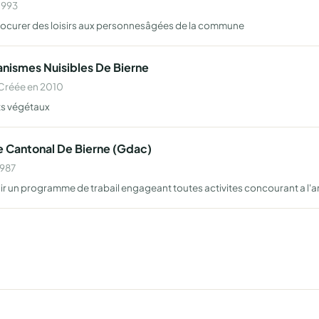
1993
rocurer des loisirs aux personnesâgées de la commune
ismes Nuisibles De Bierne
 Créée en 2010
ts végétaux
Cantonal De Bierne (Gdac)
1987
lir un programme de trabail engageant toutes activites concourant a l'a