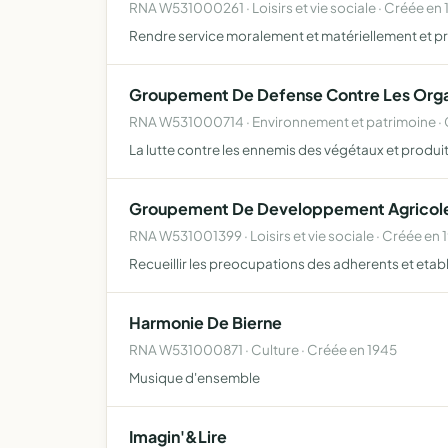
RNA W531000261 · Loisirs et vie sociale · Créée en 
Rendre service moralement et matériellement et p
Groupement De Defense Contre Les Organ
RNA W531000714 · Environnement et patrimoine ·
La lutte contre les ennemis des végétaux et produi
Groupement De Developpement Agricole 
RNA W531001399 · Loisirs et vie sociale · Créée en 
Recueillir les preocupations des adherents et etab
Harmonie De Bierne
RNA W531000871 · Culture · Créée en 1945
Musique d'ensemble
Imagin'&Lire