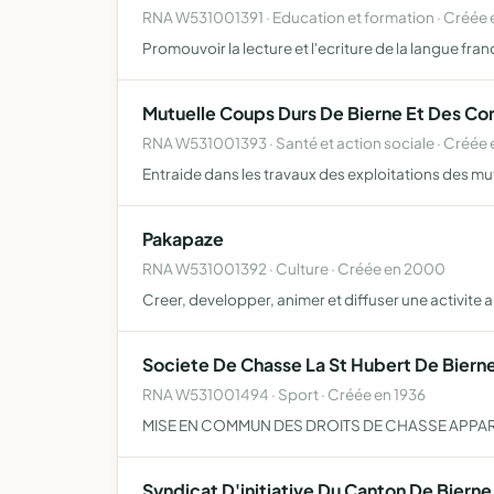
RNA W531001391 · Education et formation · Créée
Promouvoir la lecture et l'ecriture de la langue fra
Mutuelle Coups Durs De Bierne Et Des C
RNA W531001393 · Santé et action sociale · Créée 
Entraide dans les travaux des exploitations des mu
Pakapaze
RNA W531001392 · Culture · Créée en 2000
Creer, developper, animer et diffuser une activite art
Societe De Chasse La St Hubert De Biern
RNA W531001494 · Sport · Créée en 1936
MISE EN COMMUN DES DROITS DE CHASSE APPAR
Syndicat D'initiative Du Canton De Bierne