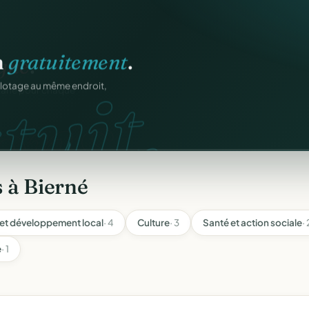
n
gratuitement
.
tuit.
ilotage au même endroit,
 à Bierné
et développement local
· 4
Culture
· 3
Santé et action sociale
· 
e
· 1