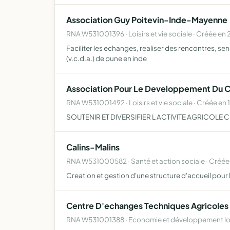
Association Guy Poitevin-Inde-Mayenne
RNA W531001396 · Loisirs et vie sociale · Créée en
Faciliter les echanges, realiser des rencontres, sen
(v.c.d.a.) de pune en inde
Association Pour Le Developpement Du C
RNA W531001492 · Loisirs et vie sociale · Créée en 
SOUTENIR ET DIVERSIFIER L ACTIVITE AGRICOL
Calins-Malins
RNA W531000582 · Santé et action sociale · Créée
Creation et gestion d'une structure d'accueil pour la
Centre D'echanges Techniques Agricoles 
RNA W531001388 · Economie et développement loc