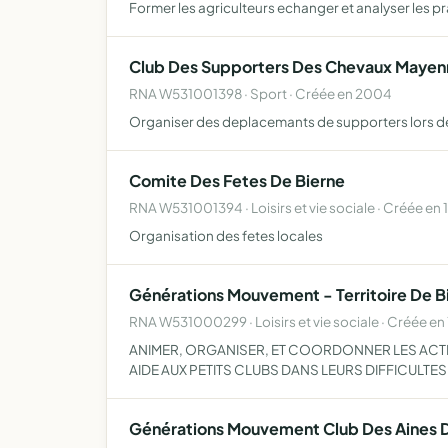
Former les agriculteurs echanger et analyser les pr
Club Des Supporters Des Chevaux Mayen
RNA W531001398 · Sport · Créée en 2004
Organiser des deplacemants de supporters lors d
Comite Des Fetes De Bierne
RNA W531001394 · Loisirs et vie sociale · Créée en
Organisation des fetes locales
Générations Mouvement - Territoire De B
RNA W531000299 · Loisirs et vie sociale · Créée en
ANIMER, ORGANISER, ET COORDONNER LES ACTIV
AIDE AUX PETITS CLUBS DANS LEURS DIFFICULTE
Générations Mouvement Club Des Aines D