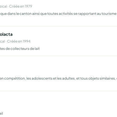
al · Créée en 1979
tique dans le canton ainsi que toutes activités se rapportant au tourisme s
Colacta
al · Créée en 1994
tes de collecteurs de lait
en compétition, les adolescents et les adultes, et tous objets similai
il