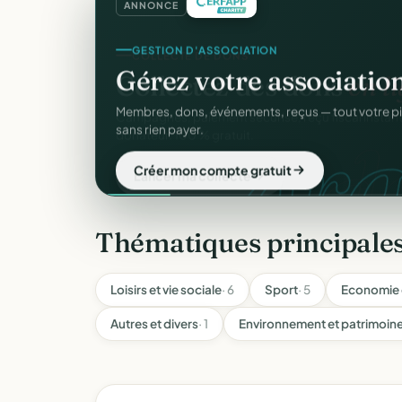
ANNONCE
GESTION D'ASSOCIATION
Gérez votre associatio
gra
Membres, dons, événements, reçus — tout votre p
sans rien payer.
Créer mon compte gratuit
Thématiques principales
Loisirs et vie sociale
· 6
Sport
· 5
Economie 
Autres et divers
· 1
Environnement et patrimoin