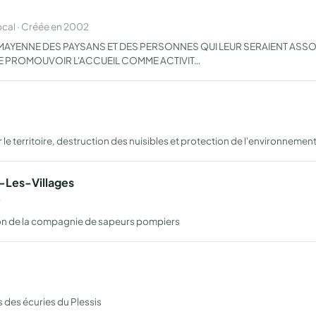
cal · Créée en 2002
 MAYENNE DES PAYSANS ET DES PERSONNES QUI LEUR SERAIENT ASS
DE PROMOUVOIR L'ACCUEIL COMME ACTIVIT…
 le territoire, destruction des nuisibles et protection de l'environnemen
-Les-Villages
9
tion de la compagnie de sapeurs pompiers
des écuries du Plessis