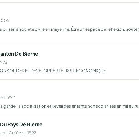
 2005
sibiliser la societe civile en mayenne, Être un espace de reflexion, sout
anton De Bierne
1992
E CONSOLIDER ET DEVELOPPER LE TISSU ECONOMIQUE
 en 1992
 garde, la socialisation et l(eveil des enfants non scolarises en milieu ru
Du Pays De Bierne
al · Créée en 1992