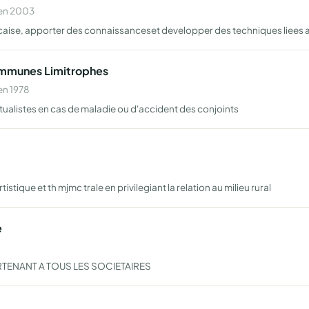
 en 2003
ncaise, apporter des connaissanceset developper des techniques liees au l
ommunes Limitrophes
en 1978
tualistes en cas de maladie ou d'accident des conjoints
istique et th mjmc trale en privilegiant la relation au milieu rural
e
TENANT A TOUS LES SOCIETAIRES