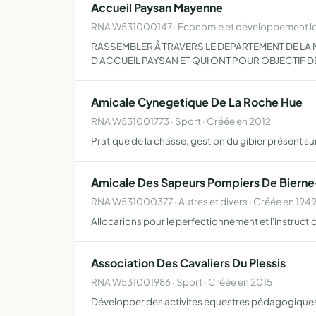
Accueil Paysan Mayenne
RNA W531000147 · Economie et développement lo
RASSEMBLER Â TRAVERS LE DEPARTEMENT DE LA
D'ACCUEIL PAYSAN ET QUI ONT POUR OBJECTIF 
Amicale Cynegetique De La Roche Hue
RNA W531001773 · Sport · Créée en 2012
Pratique de la chasse, gestion du gibier présent sur
Amicale Des Sapeurs Pompiers De Bierne
RNA W531000377 · Autres et divers · Créée en 194
Allocarions pour le perfectionnement et l'instruc
Association Des Cavaliers Du Plessis
RNA W531001986 · Sport · Créée en 2015
Développer des activités équestres pédagogiques 