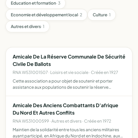
Education et formation
· 3
Economie et développement local
· 2
Culture
· 1
Autres et divers
· 1
Amicale De La Réserve Communale De Sécurité
Civile De Ballots
RNA W531001507 · Loisirs et vie sociale · Créée en 1927
Cette association a pour objet de soutenir et porter
assistance aux populations de soutenir la réserve
communale de sécurité civile, d'appuyer les services
concourants à la sécurité
Amicale Des Anciens Combattants D'afrique
Du Nord Et Autres Conflits
RNA W531000599 · Autres et divers · Créée en 1972
Maintien de la solidarité entre tous les anciens militaires
ayant participé, en Afrique du Nord et en Indochine, aux