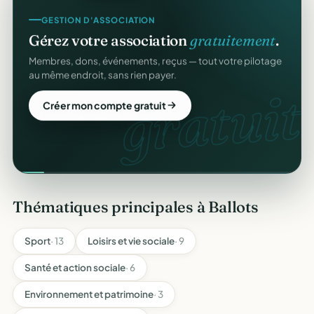
GESTION D'ASSOCIATION
Gérez votre association
gratuitement
.
Membres, dons, événements, reçus — tout votre pilotage
au même endroit, sans rien payer.
gratuit.
Créer mon compte gratuit
Thématiques principales à Ballots
Sport
· 13
Loisirs et vie sociale
· 9
Santé et action sociale
· 6
Environnement et patrimoine
· 3