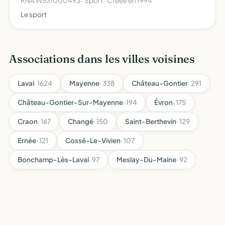
RNA W531000493 · Sport · Créée en 1994
Le sport
Associations dans les villes voisines
Laval
· 1624
Mayenne
· 338
Château-Gontier
· 291
Château-Gontier-Sur-Mayenne
· 194
Évron
· 175
Craon
· 167
Changé
· 150
Saint-Berthevin
· 129
Ernée
· 121
Cossé-Le-Vivien
· 107
Bonchamp-Lès-Laval
· 97
Meslay-Du-Maine
· 92