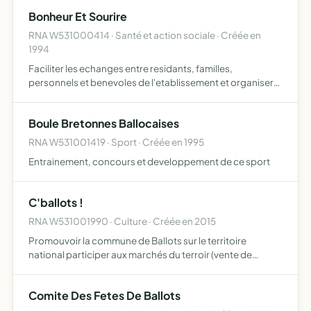
Bonheur Et Sourire
RNA W531000414 · Santé et action sociale · Créée en
1994
Faciliter les echanges entre residants, familles,
personnels et benevoles de l'etablissement et organiser
benevolement des activites
Boule Bretonnes Ballocaises
RNA W531001419 · Sport · Créée en 1995
Entrainement, concours et developpement de ce sport
C'ballots !
RNA W531001990 · Culture · Créée en 2015
Promouvoir la commune de Ballots sur le territoire
national participer aux marchés du terroir (vente de
produits locaux et d'artisanat d'art, promotion
touristique, notamment dans le cadre de la manifestation
Comite Des Fetes De Ballots
annuelle des…