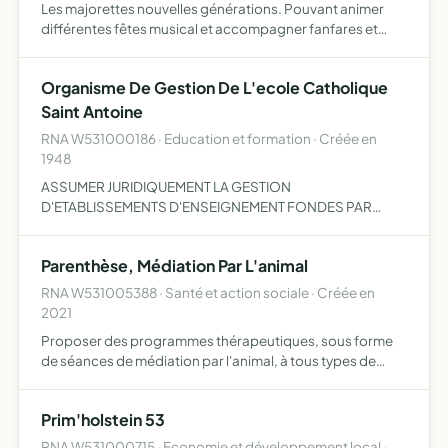
Les majorettes nouvelles générations. Pouvant animer
différentes fêtes musical et accompagner fanfares et
musiciens chorégraphie avec les bâtons petits comme les
grands défilés ensembles
Organisme De Gestion De L'ecole Catholique
Saint Antoine
RNA W531000186 · Education et formation · Créée en
1948
ASSUMER JURIDIQUEMENT LA GESTION
D'ETABLISSEMENTS D'ENSEIGNEMENT FONDES PAR
L'AUTORITE CANONIQUE COMPETENTE
Parenthèse, Médiation Par L'animal
RNA W531005388 · Santé et action sociale · Créée en
2021
Proposer des programmes thérapeutiques, sous forme
de séances de médiation par l'animal, à tous types de
publics
Prim'holstein 53
RNA W531000715 · Economie et développement local ·