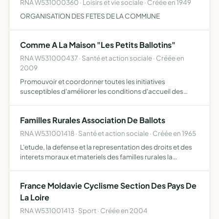
RNA W531000360 · Loisirs et vie sociale · Créée en 1949
ORGANISATION DES FETES DE LA COMMUNE
Comme A La Maison "Les Petits Ballotins"
RNA W531000437 · Santé et action sociale · Créée en
2009
Promouvoir et coordonner toutes les initiatives
susceptibles d'améliorer les conditions d'accueil des
enfants
Familles Rurales Association De Ballots
RNA W531001418 · Santé et action sociale · Créée en 1965
L'etude, la defense et la representation des droits et des
interets moraux et materiels des familles rurales la
creation de tous services susceptibles de les aider Â
remplir efficacement leur mission
France Moldavie Cyclisme Section Des Pays De
La Loire
RNA W531001413 · Sport · Créée en 2004