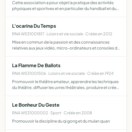
Cette association a pour objet la pratique des activités
physiques et sportives et en particulier du handball et du
handball handisports
L'ocarina Du Temps
RNA W531001817 · Loisirs et vie sociale · Créée en 2012
Mise en commun de la passion et des connaissances
relatives aux jeux vidéo, micro-ordinateurs et consoles de
jeux vidéo, de salon ou portables, et principalement ceux
dont la sortie en France, ou en cas de sortie à l'étra…
La Flamme De Ballots
RNA W531001506 · Loisirs et vie sociale · Créée en 1924
Promouvoir le théâtre amateur, apprendre les techniques
du théâtre, diffuser les uvres théâtrales, produire et créer
des spectacles de théâtre, chant, musique, cinéma ou
danse et rendre le monde meilleur
Le Bonheur Du Geste
RNA W531000002 · Sport · Créée en 2008
Promouvoir la discipline du qi gong et du mulan quan