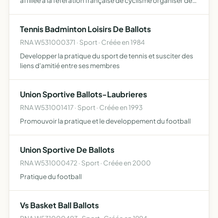
affiliée à la féfération française de cyclisme organiser des
manifestations sportives sous l'égide de la fédération
française de cyclisme ainsi que toute manifestations
Tennis Badminton Loisirs De Ballots
pou…
RNA W531000371 · Sport · Créée en 1984
Developper la pratique du sport de tennis et susciter des
liens d'amitié entre ses membres
Union Sportive Ballots-Laubrieres
RNA W531001417 · Sport · Créée en 1993
Promouvoir la pratique et le developpement du football
Union Sportive De Ballots
RNA W531000472 · Sport · Créée en 2000
Pratique du football
Vs Basket Ball Ballots