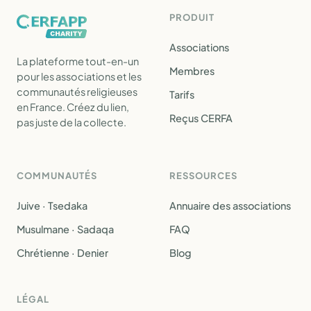
PRODUIT
Associations
La plateforme tout-en-un
Membres
pour les associations et les
communautés religieuses
Tarifs
en France. Créez du lien,
Reçus CERFA
pas juste de la collecte.
COMMUNAUTÉS
RESSOURCES
Juive · Tsedaka
Annuaire des associations
Musulmane · Sadaqa
FAQ
Chrétienne · Denier
Blog
LÉGAL