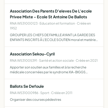
la vie communale et participer à la vie de la commune,
participer à des actions d'aides humanitaire…
Association Des Parents D'eleves De L'ecole
Privee Mixte - Ecole St Antoine De Ballots
RNA W531000123 · Education et formation · Créée en
1952
GROUPER LES CHEFS DE FAMILLE AYANT LA GARDE DES
ENFANTS INSCRITS Â L'ECOLE SOUTIEN moral et matériel
DE L'ECOLE, des familles ET DES MAITRES. entente avec
toutes les associations semblables
Association Sekou-Cyril
RNA W531005391 · Santé et action sociale · Créée en 2021
Apporter son soutien aux familles et à la recherche
médicale concernées par le syndrome XIA-BIGGS
maladie génétique dite orpheline récemment découverte
qui touche quelques centaines de familles dans le monde
Ballots Se Defoule
qui ont besoi…
RNA W531000986 · Sport · Créée en 2011
Organiser des courses pédestres