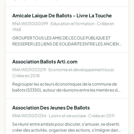
opérations de pacification défense de leurs intérêts
moraux et matériels
Amicale Laique De Ballots - Livre La Touche
RNA W531000099 · Education et formation · Créée en
1968
GROUPER TOUS LES AMIS DE L'ECOLE PUBLIQUE ET
RESSERER LES LIENS DE SOLIDARITE ENTRE LES ANCIENS
ELèVES DES ETABLISSEMENTS D'ENSEIGNEMENT PUBLIC
ET LES SYMPATHISANTS
Association Ballots Arti.com
RNA W531002219 · Economie et développement local ·
Créée en 2018
Regrouper les acteurs économiques de la commune de
ballots (53350), autour de réunions entre les membres de
l'association organiser des évènements de quelque
nature que ce soit, à titre gratuit ou onéreux dans le but,
Association Des Jeunes De Ballots
not…
RNA W531001254 · Loisirs et vie sociale · Créée en 2011
Se réunir entre ami(e)s pour discuter, s'amuser, se divertir,
créer des activités, organiser des actions, s'intégrer dans