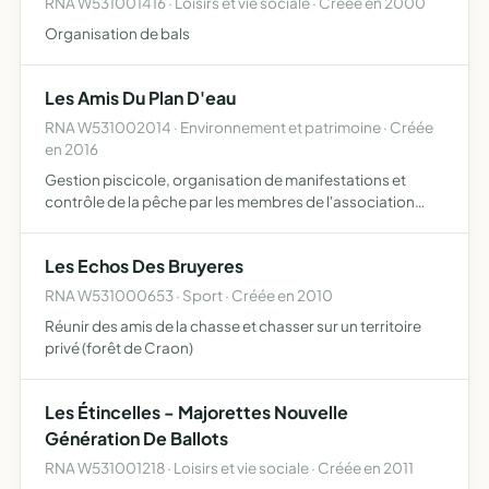
RNA W531001416 · Loisirs et vie sociale · Créée en 2000
Organisation de bals
Les Amis Du Plan D'eau
RNA W531002014 · Environnement et patrimoine · Créée
en 2016
Gestion piscicole, organisation de manifestations et
contrôle de la pêche par les membres de l'association
pour le plan d'eau communal situé au parc des loisirs de
ballots
Les Echos Des Bruyeres
RNA W531000653 · Sport · Créée en 2010
Réunir des amis de la chasse et chasser sur un territoire
privé (forêt de Craon)
Les Étincelles - Majorettes Nouvelle
Génération De Ballots
RNA W531001218 · Loisirs et vie sociale · Créée en 2011