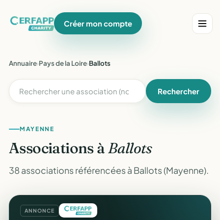
Créer mon compte
Annuaire
›
Pays de la Loire
›
Ballots
Rechercher
MAYENNE
Associations à
Ballots
38 associations référencées à Ballots (Mayenne).
ANNONCE