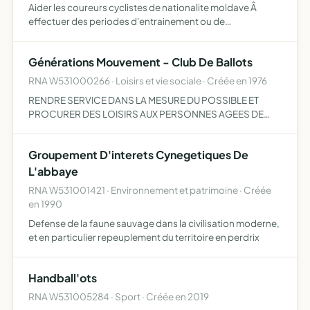
Aider les coureurs cyclistes de nationalite moldave Â
effectuer des periodes d'entrainement ou de
competitions en france en les integrant dans des clubs
des pays de la loire
Générations Mouvement - Club De Ballots
RNA W531000266 · Loisirs et vie sociale · Créée en 1976
RENDRE SERVICE DANS LA MESURE DU POSSIBLE ET
PROCURER DES LOISIRS AUX PERSONNES AGEES DE
BALLOTS
Groupement D'interets Cynegetiques De
L'abbaye
RNA W531001421 · Environnement et patrimoine · Créée
en 1990
Defense de la faune sauvage dans la civilisation moderne,
et en particulier repeuplement du territoire en perdrix
Handball'ots
RNA W531005284 · Sport · Créée en 2019