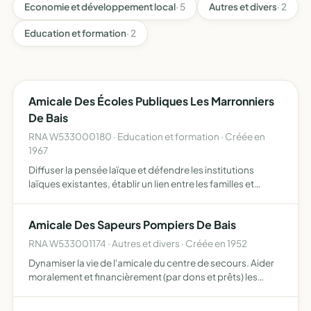
Economie et développement local
· 5
Autres et divers
· 2
Education et formation
· 2
Amicale Des Écoles Publiques Les Marronniers
De Bais
RNA W533000180 · Education et formation · Créée en
1967
Diffuser la pensée laïque et défendre les institutions
laïques existantes, établir un lien entre les familles et
l'école afin de permettre à celle-ci de remplir pleinement
sa mission éducative et sociale, prolonger l'oeuv…
Amicale Des Sapeurs Pompiers De Bais
RNA W533001174 · Autres et divers · Créée en 1952
Dynamiser la vie de l'amicale du centre de secours. Aider
moralement et financièrement (par dons et prêts) les
membres actifs et honoraires dans la gêne