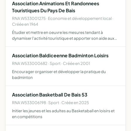
Association Animations Et Randonnees
Touristiques Du Pays De Bais
RNA W533001275 · Economie et développement local ·
Créée en 1964
Étudier et mettre en oeuvre les mesures tendant à
dynamiser l'activité touristique et apporter son aide aux
activités locales accueillir les visiteurs et groupes de
randonneurs dans le pays de Bais, éditer une
Association Baldiceenne Badminton Loisirs
documentati…
RNA W533000682 · Sport · Créée en 2001
Encourager organiser et développer la pratique du
badminton
Association Basketball De Bais 53
RNA W533006198 · Sport · Créée en 2025
Initier les jeunes et les adultes au Basketaball en loisirs et
en compétitions