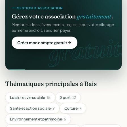
GESTION D'ASSOCIATION
Gérez votre association
gratuitement
.
Membres, dons, événements, reçus — tout votre pilotage
au même endroit, sans rien payer.
gratuit.
Créer mon compte gratuit
Thématiques principales à Bais
Loisirs et vie sociale
· 15
Sport
· 12
Santé et action sociale
· 9
Culture
· 7
Environnement et patrimoine
· 6