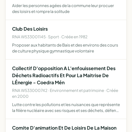
Aider les personnes agées de la commune leur procuer
des loisirs et rompre la solitude
Club Des Loisirs
RNA W533001145 · Sport · Créée en 1982
Proposer aux habitants de Bais et des environs des cours
de culture physique gymnastique volontaire
Collectif D'opposition A L'enfouissement Des
Déchets Radioactifs Et Pour La Maitrise De
LÉnergie - Coedra Mén
RNA W533000742 · Environnement et patrimoine · Créée
en 2000
Lutte contre les pollutions et les nuisances que représente
la filière nucléaire avec ses risques et ses déchets, défend
l'amélioration du cadre de vie, la protection de l'air, de
l'eau, des sols, des sites, des paysages …
Comite D'animation Et De Loisirs De La Maison