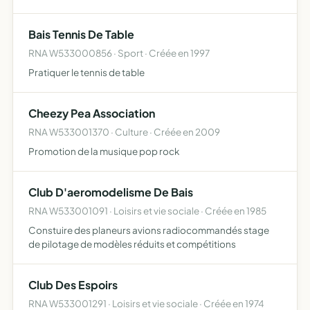
radioactifs ici et ailleurs participer à préserver les activités
et ressources actuelles participer à la pro…
Bais Tennis De Table
RNA W533000856 · Sport · Créée en 1997
Pratiquer le tennis de table
Cheezy Pea Association
RNA W533001370 · Culture · Créée en 2009
Promotion de la musique pop rock
Club D'aeromodelisme De Bais
RNA W533001091 · Loisirs et vie sociale · Créée en 1985
Constuire des planeurs avions radiocommandés stage
de pilotage de modèles réduits et compétitions
Club Des Espoirs
RNA W533001291 · Loisirs et vie sociale · Créée en 1974