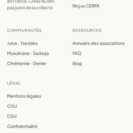
en France. Créez du lien,
Reçus CERFA
pas juste de la collecte.
COMMUNAUTÉS
RESSOURCES
Juive · Tsedaka
Annuaire des associations
Musulmane · Sadaqa
FAQ
Chrétienne · Denier
Blog
LÉGAL
Mentions légales
CGU
CGV
Confidentialité