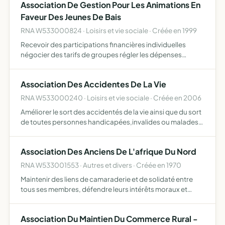
Association De Gestion Pour Les Animations En
Faveur Des Jeunes De Bais
RNA W533000824 · Loisirs et vie sociale · Créée en 1999
Recevoir des participations financières individuelles
négocier des tarifs de groupes régler les dépenses
afférentes au sorties ou activités recevoir des fonds
publics pour les animations proposées par la commission
Association Des Accidentes De La Vie
extra …
RNA W533000240 · Loisirs et vie sociale · Créée en 2006
Améliorer le sort des accidentés de la vie ainsi que du sort
de toutes personnes handicapées,invalides ou malades
et leurs ayant droit
Association Des Anciens De L'afrique Du Nord
RNA W533001553 · Autres et divers · Créée en 1970
Maintenir des liens de camaraderie et de solidaté entre
tous ses membres, défendre leurs intérêts moraux et
matériels
Association Du Maintien Du Commerce Rural -