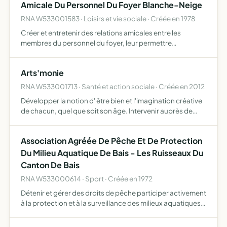
Amicale Du Personnel Du Foyer Blanche-Neige
RNA W533001583 · Loisirs et vie sociale · Créée en 1978
Créer et entretenir des relations amicales entre les
membres du personnel du foyer, leur permettre
d'organiser entre eux des loisirs et autres activités
culturelles
Arts'monie
RNA W533001713 · Santé et action sociale · Créée en 2012
Développer la notion d' être bien et l'imagination créative
de chacun, quel que soit son âge. Intervenir auprès de
publics variés (établissements de soins, Ehpads, de
particuliers...)
Association Agréée De Pêche Et De Protection
Du Milieu Aquatique De Bais - Les Ruisseaux Du
Canton De Bais
RNA W533000614 · Sport · Créée en 1972
Détenir et gérer des droits de pêche participer activement
à la protection et à la surveillance des milieux aquatiques
et de leur patrimoine piscicole par la lutte contre le
braconnage, la participation à la lutte contre …