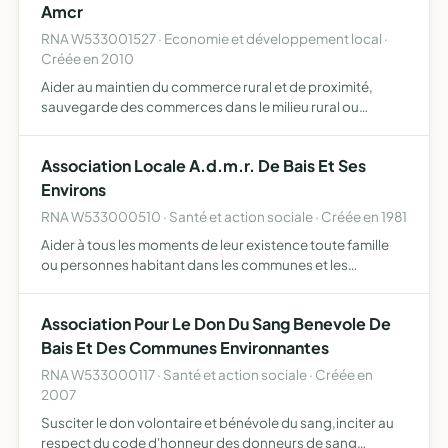
Amcr
RNA W533001527 · Economie et développement local ·
Créée en 2010
Aider au maintien du commerce rural et de proximité,
sauvegarde des commerces dans le milieu rural ou
campagne. Assister les communes ou futurs
entrepreneurs dans certaines démarches
Association Locale A.d.m.r. De Bais Et Ses
administratives. Apporter notre soutie…
Environs
RNA W533000510 · Santé et action sociale · Créée en 1981
Aider à tous les moments de leur existence toute famille
ou personnes habitant dans les communes et les
quartiers ou elle exerce son action. Assure la
responsabilité matérielle et morale de la marche d'une ou
Association Pour Le Don Du Sang Benevole De
plusieurs br…
Bais Et Des Communes Environnantes
RNA W533000117 · Santé et action sociale · Créée en
2007
Susciter le don volontaire et bénévole du sang,inciter au
respect du code d'honneur des donneurs de sang