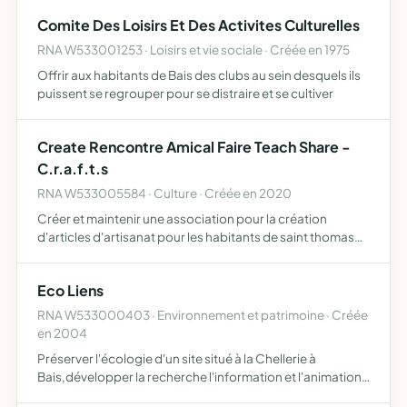
rencontres visites ou séjours des délégations de la v…
Comite Des Loisirs Et Des Activites Culturelles
RNA W533001253 · Loisirs et vie sociale · Créée en 1975
Offrir aux habitants de Bais des clubs au sein desquels ils
puissent se regrouper pour se distraire et se cultiver
Create Rencontre Amical Faire Teach Share -
C.r.a.f.t.s
RNA W533005584 · Culture · Créée en 2020
Créer et maintenir une association pour la création
d'articles d'artisanat pour les habitants de saint thomas
de courceriers et des environs fournir un atelier et un
espace d'exposition enseigner et partager les
Eco Liens
connaissa…
RNA W533000403 · Environnement et patrimoine · Créée
en 2004
Préserver l'écologie d'un site situé à la Chellerie à
Bais,développer la recherche l'information et l'animation
autour des méthodes biologiques de cultures,de