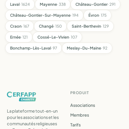
Laval
· 1624
Mayenne
· 338
Château-Gontier
· 291
Château-Gontier-Sur-Mayenne
· 194
Évron
· 175
Craon
· 167
Changé
· 150
Saint-Berthevin
· 129
Ernée
· 121
Cossé-Le-Vivien
· 107
Bonchamp-Lès-Laval
· 97
Meslay-Du-Maine
· 92
PRODUIT
Associations
La plateforme tout-en-un
Membres
pour les associations et les
communautés religieuses
Tarifs