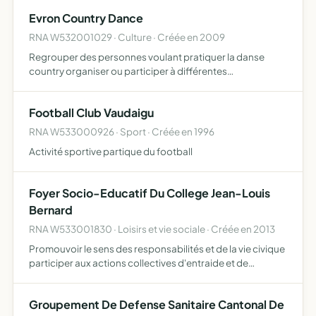
production,de préservation
Evron Country Dance
RNA W532001029 · Culture · Créée en 2009
Regrouper des personnes voulant pratiquer la danse
country organiser ou participer à différentes
manifestations telles que rassemblements, spectacles,
échanges et expositions
Football Club Vaudaigu
RNA W533000926 · Sport · Créée en 1996
Activité sportive partique du football
Foyer Socio-Educatif Du College Jean-Louis
Bernard
RNA W533001830 · Loisirs et vie sociale · Créée en 2013
Promouvoir le sens des responsabilités et de la vie civique
participer aux actions collectives d'entraide et de
solidarité valoriser la créativité, l'initiative et le goût
d'entreprendre développer la vie sociale par l'or…
Groupement De Defense Sanitaire Cantonal De