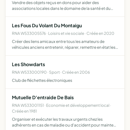
Vendre des objets reçus en dons pour aider des
associations locales dans le domaine de la santé et du
social
Les Fous Du Volant Du Montaigu
RNA W533005576 · Loisirs et vie sociale · Créée en 2020
Créer des liens amicaux entre tous les amateurs de
véhicules anciens entretenir, réparer, remettre en état les
véhicules des membres adhérents dans un lieu dédié
équipé de matériel et outils favoriser la conservation et l…
Les Showdarts
RNA W533000190 · Sport · Créée en 2006
Club de fléchettes électroniques
Mutuelle D'entraide De Bais
RNA W533001151 · Economie et développement local ·
Créée en 1981
Organiser et exécuter les travaux urgents chez les
adhérents en cas de maladie ou d'accident pour maintenir