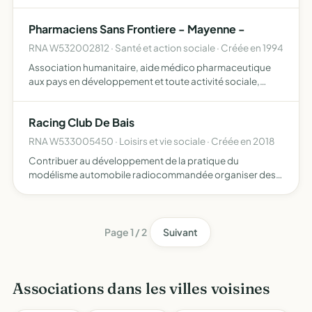
la bonne marche de l'exploitation agricole
Pharmaciens Sans Frontiere - Mayenne -
RNA W532002812 · Santé et action sociale · Créée en 1994
Association humanitaire, aide médico pharmaceutique
aux pays en développement et toute activité sociale,
culturelle et caritative incluant le parrainage d'enfants
orphelins, susceptible d'améliorer les conditions de vie d…
Racing Club De Bais
RNA W533005450 · Loisirs et vie sociale · Créée en 2018
Contribuer au développement de la pratique du
modélisme automobile radiocommandée organiser des
manifestations sportives, des manches de championnat
de ligue et national de modélisme voiture
radiocommandée transmettre au …
Page 1 / 2
Suivant
Associations dans les villes voisines