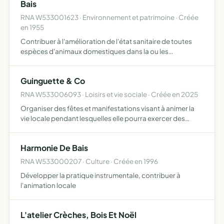
Bais
RNA W533001623 · Environnement et patrimoine · Créée
en 1955
Contribuer à l'amélioration de l'état sanitaire de toutes
espèces d'animaux domestiques dans la ou les
communes sus-visées dans le cadre de campagnes de
prophylaxies réglementées au plan national (tuberculose,
Guinguette & Co
brucellose,…
RNA W533006093 · Loisirs et vie sociale · Créée en 2025
Organiser des fêtes et manifestations visant à animer la
vie locale pendant lesquelles elle pourra exercer des
activités
Harmonie De Bais
RNA W533000207 · Culture · Créée en 1996
Développer la pratique instrumentale, contribuer à
l'animation locale
L'atelier Crèches, Bois Et Noël