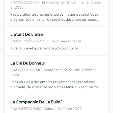
RNA W533005937 · Environnement et patrimoine · Créée
en 2023
Restauration de crèches et personnages de crèches et
d'église, revalorisation de crèches destinées au rebus,
fabrication de cabanes décorées et de nichoirs dans des
troncs d'arbre, fabrication de décorations de noël, pres…
L'etant De L'etre
RNA W533000352 · Culture · Créée en 2004
Aider au développement psycho-corporel
La Clé Du Bonheur
RNA W533006040 · Santé et action sociale · Créée en
2024
Venir en aide à des enfants présentant des problèmes
d'anxiété, de stress, de problèmes familiaux sentir le mal
être d'un enfant, d'un adolescent ou d'un parent
La Compagnie De La Bulle 1
RNA W533000650 · Culture · Créée en 2002