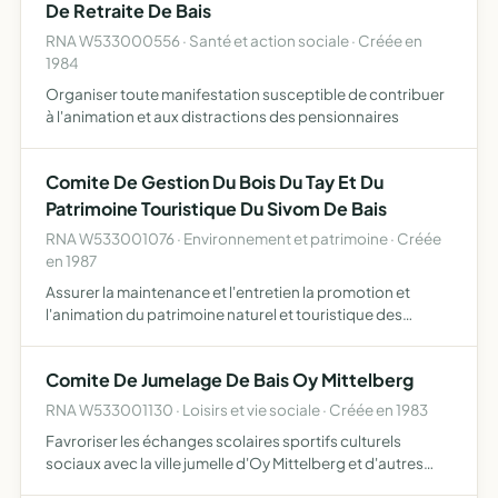
De Retraite De Bais
RNA W533000556 · Santé et action sociale · Créée en
1984
Organiser toute manifestation susceptible de contribuer
à l'animation et aux distractions des pensionnaires
Comite De Gestion Du Bois Du Tay Et Du
Patrimoine Touristique Du Sivom De Bais
RNA W533001076 · Environnement et patrimoine · Créée
en 1987
Assurer la maintenance et l'entretien la promotion et
l'animation du patrimoine naturel et touristique des
communes du canton de BAIS
Comite De Jumelage De Bais Oy Mittelberg
RNA W533001130 · Loisirs et vie sociale · Créée en 1983
Favroriser les échanges scolaires sportifs culturels
sociaux avec la ville jumelle d'Oy Mittelberg et d'autres
villes et d'organiser ou de favoriser l'organisation des