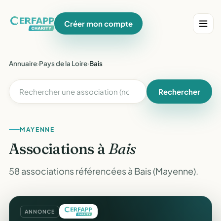
Créer mon compte
Annuaire
›
Pays de la Loire
›
Bais
Rechercher
MAYENNE
Associations à
Bais
58 associations référencées à Bais (Mayenne).
ANNONCE