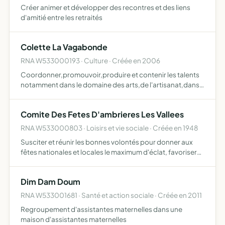
Créer animer et développer des recontres et des liens
d'amitié entre les retraités
Colette La Vagabonde
RNA W533000193 · Culture · Créée en 2006
Coordonner,promouvoir,produire et contenir les talents
notamment dans le domaine des arts,de l'artisanat,dans
le cadre d'activités socioculturelles,événementielles,
touristique et humanitaire
Comite Des Fetes D'ambrieres Les Vallees
RNA W533000803 · Loisirs et vie sociale · Créée en 1948
Susciter et réunir les bonnes volontés pour donner aux
fêtes nationales et locales le maximum d'éclat, favoriser
les relations commerciales et maintenir le bon renom des
fêtes d'Ambrières
Dim Dam Doum
RNA W533001681 · Santé et action sociale · Créée en 2011
Regroupement d'assistantes maternelles dans une
maison d'assistantes maternelles