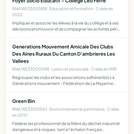
Foyer Socio Educatif - College Leo Ferré
holistiques l …
RNA W533005818 · Education et formation · Créée en
2022
Impliquer et associer les élèves à la vie du collège et à ses
décisions promouvoir et accompagner les activités péri-
scolaires du collège soutenir les projets pédagogiques
du collège équiper et entretenir les espaces dédi…
Generations Mouvement Amicale Des Clubs
Des Aines Ruraux Du Canton D'ambrieres Les
Vallees
RNA W533000098 · Loisirs et vie sociale · Créée en 1981
Regrouper les clubs et les associations adhérent(e) s à
Générations mouvement - Fédération de La Mayenne
renforcer les liens entre les clubs ou associations,
proposer et coordonner toutes initiatives conformes aux
Green Bin
intérêt…
RNA W533001542 · Environnement et patrimoine · Créée
en 2010
Fédérer les professionnel de la filière du déchet industriel
dangereux et à risques, tant à l'échelon français