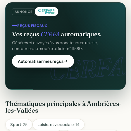
ANNONCE
REÇUS FISCAUX
Vos reçus
CERFA
automatiques.
Générés et envoyés à vos donateurs en un clic,
conformes au modèle officiel n°11580.
CERFA.
Automatiser mes reçus
Thématiques principales à Ambrières-
les-Vallées
Sport
· 25
Loisirs et vie sociale
· 14