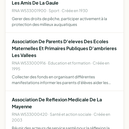
Les Amis De La Gaule
RNA W533001900 · Sport · Créée en 1930
Gerer des droits de pêche, participer activement à la
protection des millieux auquatiques
Association De Parents D'eleves Des Ecoles
Maternelles Et Primaires Publiques D'ambrieres
Les Vallees
RNA W533000916 · Education et formation · Créée en
1995
Collecter des fonds en organisant différentes
manifestations informer les parents d'élèves aider les
délégués de parents qui participent au conseil d'école
Association De Reflexion Medicale De La
Mayenne
RNA W533000420 · Santé et action sociale · Créée en
2003
Réunir des acteurs de service santé pour la réflexion la