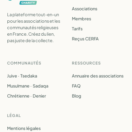
Associations
La plateforme tout-en-un
Membres
pour les associations et les
communautés religieuses
Tarifs
en France. Créez du lien,
Reçus CERFA
pas juste de la collecte.
COMMUNAUTÉS
RESSOURCES
Juive · Tsedaka
Annuaire des associations
Musulmane · Sadaqa
FAQ
Chrétienne · Denier
Blog
LÉGAL
Mentions légales