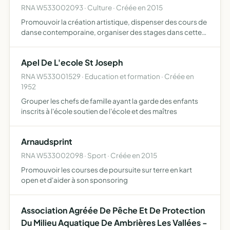
RNA W533002093 · Culture · Créée en 2015
Promouvoir la création artistique, dispenser des cours de
danse contemporaine, organiser des stages dans cette
discipline et autres disciplines artistiques, organiser des
manifestations expositions, happenings, spectacles…
Apel De L'ecole St Joseph
RNA W533001529 · Education et formation · Créée en
1952
Grouper les chefs de famille ayant la garde des enfants
inscrits à l'école soutien de l'école et des maîtres
Arnaudsprint
RNA W533002098 · Sport · Créée en 2015
Promouvoir les courses de poursuite sur terre en kart
open et d'aider à son sponsoring
Association Agréée De Pêche Et De Protection
Du Milieu Aquatique De Ambrières Les Vallées -