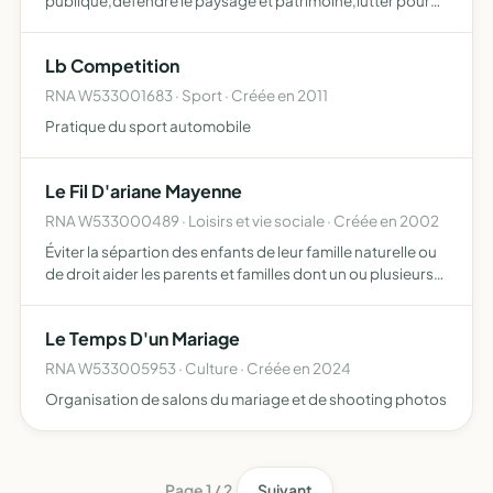
publique,défendre le paysage et patrimoine,lutter pour
préserver la santé,prévenir la dégradation des ressources
naturelles,garantir la paix et le calme du citoyen
Lb Competition
RNA W533001683 · Sport · Créée en 2011
Pratique du sport automobile
Le Fil D'ariane Mayenne
RNA W533000489 · Loisirs et vie sociale · Créée en 2002
Éviter la sépartion des enfants de leur famille naturelle ou
de droit aider les parents et familles dont un ou plusieurs
enfants placés ou risquent de l'être par décision de
l'administration ou judiciaire en leur apportan…
Le Temps D'un Mariage
RNA W533005953 · Culture · Créée en 2024
Organisation de salons du mariage et de shooting photos
Page 1 / 2
Suivant