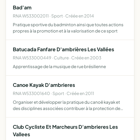
des professionnels et l'activité touristique et économique
Bad'am
so…
RNA W533002011 · Sport · Créée en 2014
Pratique sportive du badminton ainsi que toutes actions
propres à la promotion et à la valorisation de ce sport
Batucada Fanfare D'ambrières Les Vallées
RNA W533000449 · Culture · Créée en 2003
Apprentissage de la musique de rue brésilienne
Canoe Kayak D'ambrieres
RNA W533001640 · Sport · Créée en 2011
Organiser et développer la pratique du canoë kayak et
des disciplines associées contribuer à la protection de
l'environnement nécessaire à sa pratique
Club Cycliste Et Marcheurs D'ambrieres Les
Vallees