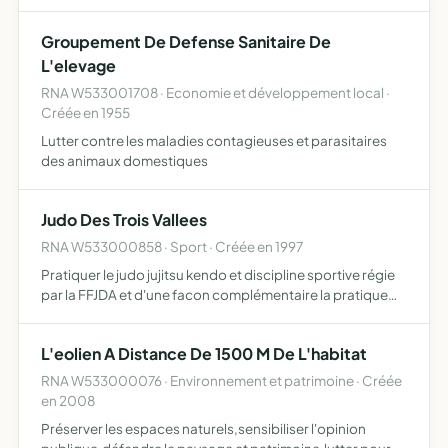
Groupement De Defense Sanitaire De
L'elevage
RNA W533001708 · Economie et développement local ·
Créée en 1955
Lutter contre les maladies contagieuses et parasitaires
des animaux domestiques
Judo Des Trois Vallees
RNA W533000858 · Sport · Créée en 1997
Pratiquer le judo jujitsu kendo et discipline sportive régie
par la FFJDA et d'une facon complémentaire la pratique
d'activités physiques sportives de pleine nature
L'eolien A Distance De 1500 M De L'habitat
RNA W533000076 · Environnement et patrimoine · Créée
en 2008
Préserver les espaces naturels,sensibiliser l'opinion