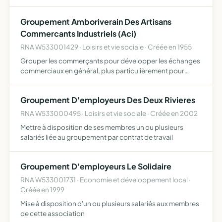
qu'international travailler à favoriser et promouvoir une
filière vertueuse des réseaux de collecte, stockage,…
Groupement Amboriverain Des Artisans
Commercants Industriels (Aci)
RNA W533001429 · Loisirs et vie sociale · Créée en 1955
Grouper les commerçants pour développer les échanges
commerciaux en général, plus particulièrement pour
donner une activité plus grande aux marchés et foires
d'Ambrières
Groupement D'employeurs Des Deux Rivieres
RNA W533000495 · Loisirs et vie sociale · Créée en 2002
Mettre à disposition de ses membres un ou plusieurs
salariés liée au groupement par contrat de travail
Groupement D'employeurs Le Solidaire
RNA W533001731 · Economie et développement local ·
Créée en 1999
Mise à disposition d'un ou plusieurs salariés aux membres
de cette association