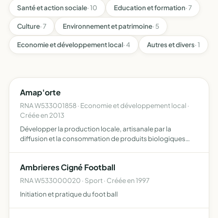
Santé et action sociale
· 10
Education et formation
· 7
Culture
· 7
Environnement et patrimoine
· 5
Economie et développement local
· 4
Autres et divers
· 1
Amap'orte
RNA W533001858 · Economie et développement local ·
Créée en 2013
Développer la production locale, artisanale par la
diffusion et la consommation de produits biologiques
issus de l'agriculture bio et durable
Ambrieres Cigné Football
RNA W533000020 · Sport · Créée en 1997
Initiation et pratique du foot ball