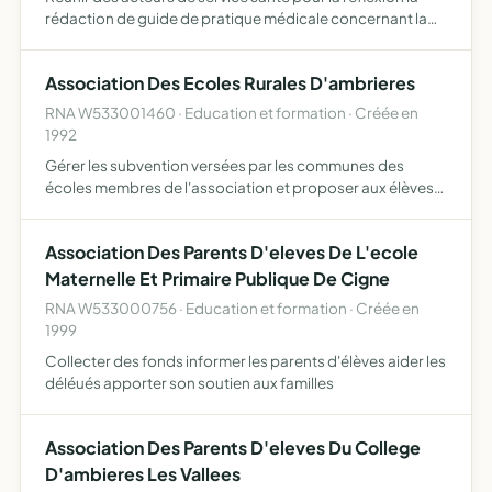
rédaction de guide de pratique médicale concernant la
médecine générale en respectant les règles de bonne
pratique médicale
Association Des Ecoles Rurales D'ambrieres
RNA W533001460 · Education et formation · Créée en
1992
Gérer les subvention versées par les communes des
écoles membres de l'association et proposer aux élèves
scolarisés dans ces communes des activités socio-
culturelles communes sur le temps scolaire
Association Des Parents D'eleves De L'ecole
Maternelle Et Primaire Publique De Cigne
RNA W533000756 · Education et formation · Créée en
1999
Collecter des fonds informer les parents d'élèves aider les
déléués apporter son soutien aux familles
Association Des Parents D'eleves Du College
D'ambieres Les Vallees