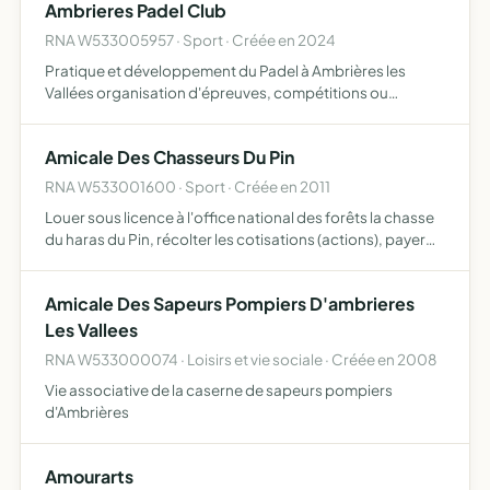
Ambrieres Padel Club
RNA W533005957 · Sport · Créée en 2024
Pratique et développement du Padel à Ambrières les
Vallées organisation d'épreuves, compétitions ou
manifestations sportives entrant dans ce cadre
Amicale Des Chasseurs Du Pin
RNA W533001600 · Sport · Créée en 2011
Louer sous licence à l'office national des forêts la chasse
du haras du Pin, récolter les cotisations (actions), payer
l'office national des forêts pour la location de la chasse,
faire respecter les conditions de location…
Amicale Des Sapeurs Pompiers D'ambrieres
Les Vallees
RNA W533000074 · Loisirs et vie sociale · Créée en 2008
Vie associative de la caserne de sapeurs pompiers
d'Ambrières
Amourarts