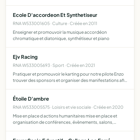
Ecole D'accordeon Et Synthetiseur
RNA W533001605 · Culture · Créée en 2011
Enseigner et promouvoir la musique accordéon
chromatique et diatonique, synthétiseur et piano
Ejv Racing
RNA W533005693 · Sport · Créée en 2021
Pratiquer et promouvoir le karting pour notre pilote Enzo
trouver des sponsors et organiser des manifestations afin
d'aider Enzo à trouver le budget nécessaire pour subvenir
aux frais de matériel, d'inscription, de déplac…
Étoile D'ambre
RNA W533005575 · Loisirs et vie sociale · Créée en 2020
Mise en place d actions humanitaires mise en place et
organisation de conférences, évènements, salons,
séminaires et voyages mise en place de levée de fonds
mise en place d un centre de soins alternatifs et