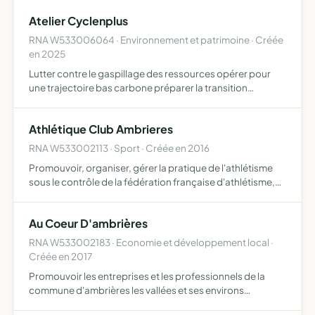
Atelier Cyclenplus
RNA W533006064 · Environnement et patrimoine · Créée
en 2025
Lutter contre le gaspillage des ressources opérer pour
une trajectoire bas carbone préparer la transition
écologique favoriser la création d'un réseau de
réhabilitation des produits et matériaux sensibiliser le plus
Athlétique Club Ambrieres
grand…
RNA W533002113 · Sport · Créée en 2016
Promouvoir, organiser, gérer la pratique de l'athlétisme
sous le contrôle de la fédération française d'athlétisme,
de la ligue d'athlétisme des pays de la loire et du comité
départemental d'athlétisme de la mayenne
Au Coeur D'ambrières
RNA W533002183 · Economie et développement local ·
Créée en 2017
Promouvoir les entreprises et les professionnels de la
commune d'ambrières les vallées et ses environs
accroître l'attractivité, la renommée des entreprises et