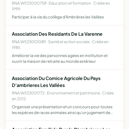
RNA W533000758 · Education et formation · Créée en
1999
Participer à la vie du collège d'Ambrières les Vallées
Association Des Residants De La Varenne
RNA W533001089 · Santé et action sociale · Créée en
1985
Améliorer la vie des personnes agées en institution et
ouvrir la maison de retraite au monde extérieur
Association Du Comice Agricole Du Pays
D'ambrieres Les Vallées
RNA W533001772 · Environnement et patrimoine · Créée
en 2012
Organiser une présentation et un concours pour toutes
les espèces de races animales ainsi qu'un jugement de
bétail pour les jeunes