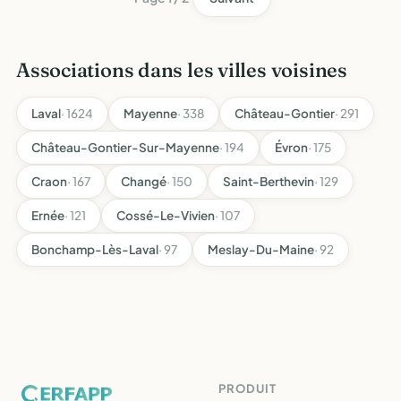
Associations dans les villes voisines
Laval
· 1624
Mayenne
· 338
Château-Gontier
· 291
Château-Gontier-Sur-Mayenne
· 194
Évron
· 175
Craon
· 167
Changé
· 150
Saint-Berthevin
· 129
Ernée
· 121
Cossé-Le-Vivien
· 107
Bonchamp-Lès-Laval
· 97
Meslay-Du-Maine
· 92
PRODUIT