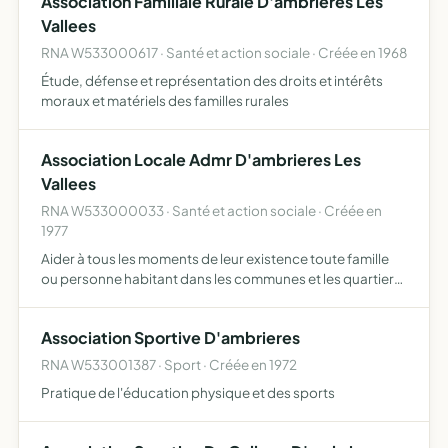
Association Familiale Rurale D'ambrieres Les
Vallees
RNA W533000617 · Santé et action sociale · Créée en 1968
Étude, défense et représentation des droits et intérêts
moraux et matériels des familles rurales
Association Locale Admr D'ambrieres Les
Vallees
RNA W533000033 · Santé et action sociale · Créée en
1977
Aider à tous les moments de leur existence toute famille
ou personne habitant dans les communes et les quartiers
où elle exerce son action. Pour ce faire, elle assure la
responsabilité matérielle et morale de la marche d'…
Association Sportive D'ambrieres
RNA W533001387 · Sport · Créée en 1972
Pratique de l'éducation physique et des sports