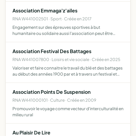
promouvoir le caractère propre de l'Enseignement
Association Emmaga'z'ailes
catholiq…
RNA W441002501 · Sport · Créée en 2017
Engagement sur des épreuves sportives à but
humanitaire ou solidaire aussi l'association peut être
amenée à effectuer des ventes, des sollicitations
financières auprès d'entreprises ou d'établissements elle
Association Festival Des Battages
peut organiser…
RNA W441007800 · Loisirs et vie sociale · Créée en 2025
Valoriser et faire connaitre le travail du blé et des battages
au début des années 1900 par et à travers un festival et
d'autres manifestations artistiques ou culturelles
Association Points De Suspension
RNA W441000101 · Culture · Créée en 2009
Promouvoir le voyage comme vecteur d'interculturalité en
milieu rural
Au Plaisir De Lire