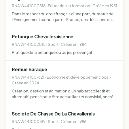
RNA W441000518 · Education et formation · Créée en 1951
Dans le respect du droit français d'une part, du statut de
l'Enseignement catholique en France, des décisions du
Comité national de l'Enseignement catholique, des
accords conclus en son sein d'autre part, d'assumer
Petanque Chevalleraisienne
juridi…
RNA W441002018 · Sport · Créée en 1984
Pratique de la pétanque ou du jeu provençal
Remue Baraque
RNA W441007621 · Economie et développement local ·
Créée en 2024
Création, gestion et animation d'un habitat collectif et
alternatif, pensé pour être accueillant et convivial, ancré
dans son écosystème et le tissu local
Societe De Chasse De La Chevallerais
RNA W441000819 · Sport · Créée en 1986