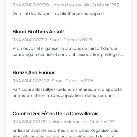
RNA W441006790 · Loisirs et vie sociale · Créée en 1995
Gérer et développer la bibliothèque municipale
Blood Brothers Airsoft
RNA W441007712 · Sport · Créée en 2025
Promouvoir et organiser la pratique de l'airsoft dans un
cadre légal, sécurisé et convivial l'association privilégie le
fair-play, le dynamisme et l'esprit d'équipe, en organisant
des rencontres et événements en extérieur…
Breizh And Furious
RNA W441002202 · Sport · Créée en 2016
Participer à des rallyes raids humanitaires, afin d'apporter
une aide matérielle à des populations démunies dans
différents pays
Comite Des Fêtes De La Chevallerais
RNA W441001251 · Loisirs et vie sociale · Créée en 1971
En liaison avec les autorités municipales, organiser des
fêtes et des manifestations de qualité dans la localité