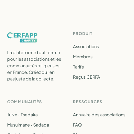
PRODUIT
Associations
La plateforme tout-en-un
Membres
pour les associations et les
communautés religieuses
Tarifs
en France. Créez du lien,
Reçus CERFA
pas juste de la collecte.
COMMUNAUTÉS
RESSOURCES
Juive · Tsedaka
Annuaire des associations
Musulmane · Sadaqa
FAQ