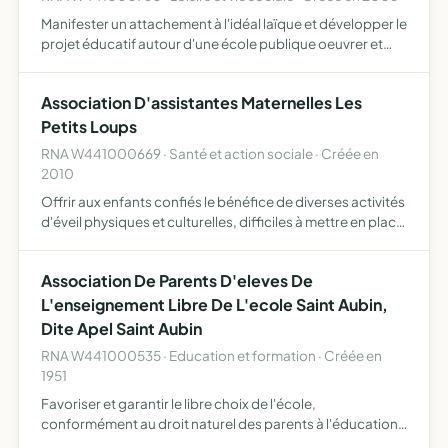
Manifester un attachement à l'idéal laïque et développer le
projet éducatif autour d'une école publique oeuvrer et
agir pour le développement de l'enseignement public, de
l'école à l'université
Association D'assistantes Maternelles Les
Petits Loups
RNA W441000669 · Santé et action sociale · Créée en
2010
Offrir aux enfants confiés le bénéfice de diverses activités
d'éveil physiques et culturelles, difficiles à mettre en place
au domicile de l'assistante maternelle initier les enfants de
moins de 3 ans à la vie collective …
Association De Parents D'eleves De
L'enseignement Libre De L'ecole Saint Aubin,
Dite Apel Saint Aubin
RNA W441000535 · Education et formation · Créée en
1951
Favoriser et garantir le libre choix de l'école,
conformément au droit naturel des parents à l'éducation
et à l'instruction de leurs enfants, selon leur conscience