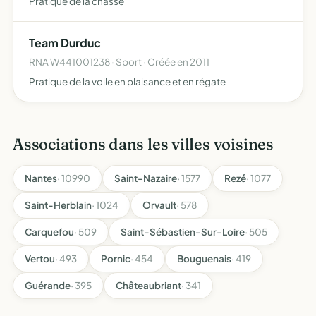
Pratique de la chasse
Team Durduc
RNA W441001238 · Sport · Créée en 2011
Pratique de la voile en plaisance et en régate
Associations dans les villes voisines
Nantes
· 10990
Saint-Nazaire
· 1577
Rezé
· 1077
Saint-Herblain
· 1024
Orvault
· 578
Carquefou
· 509
Saint-Sébastien-Sur-Loire
· 505
Vertou
· 493
Pornic
· 454
Bouguenais
· 419
Guérande
· 395
Châteaubriant
· 341