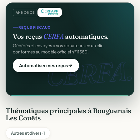
ANNONCE
COLLECTE DE DONS
REÇUS FISCAUX
Collectez des dons
en ligne
.
Vos reçus
CERFA
automatiques.
Campagnes, paiement sécurisé, reçu fiscal instantané
Générés et envoyés à vos donateurs en un clic,
pour chaque donateur. 100 % gratuit.
conformes au modèle officiel n°11580.
dons
CERFA.
Lancer ma collecte
Automatiser mes reçus
Thématiques principales à Bouguenais
Les Couëts
Autres et divers
· 1