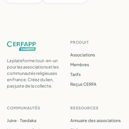
PRODUIT
Associations
La plateforme tout-en-un
Membres
pour les associations et les
communautés religieuses
Tarifs
en France. Créez du lien,
Reçus CERFA
pas juste de la collecte.
COMMUNAUTÉS
RESSOURCES
Juive · Tsedaka
Annuaire des associations