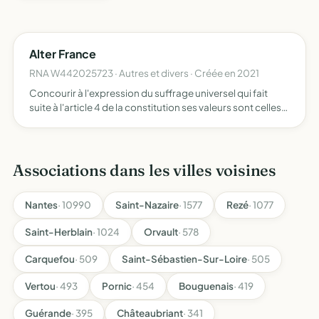
Alter France
RNA W442025723 · Autres et divers · Créée en 2021
Concourir à l'expression du suffrage universel qui fait
suite à l'article 4 de la constitution ses valeurs sont celles
qui placent qui place l'Homme et son pays qui est la
France au centre de son projet s'engager à promou…
Associations dans les villes voisines
Nantes
· 10990
Saint-Nazaire
· 1577
Rezé
· 1077
Saint-Herblain
· 1024
Orvault
· 578
Carquefou
· 509
Saint-Sébastien-Sur-Loire
· 505
Vertou
· 493
Pornic
· 454
Bouguenais
· 419
Guérande
· 395
Châteaubriant
· 341