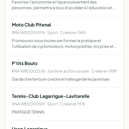
Favoriser l'autonomie et l'épanouissement des
personnes, permettre à tous d'accéder à l'éducation et à
la culture, afin que chacun participe à la construction
d'une société plus solidaire
Moto Club Pitenal
RNA W812000916 · Sport · Créée en 1965
Promouvoir sous toutes ses formes la pratique et
l'utilisation de cyclomoteurs, motocyclettes, tricycles et
side-cars comme moyens de déplacement à part entière
y compris en combinaison avec d'autres modes de
P'tits Bouts
transport. L…
RNA W812002536 · Santé et action sociale · Créée en 1989
Garde d'enfants en creche et halte garderie parentale
Tennis-Club Lagarrigue-Lavitarelle
RNA W812000519 · Sport · Créée en 1976
PRATIQUE TENNIS
Usep Lagarrigue