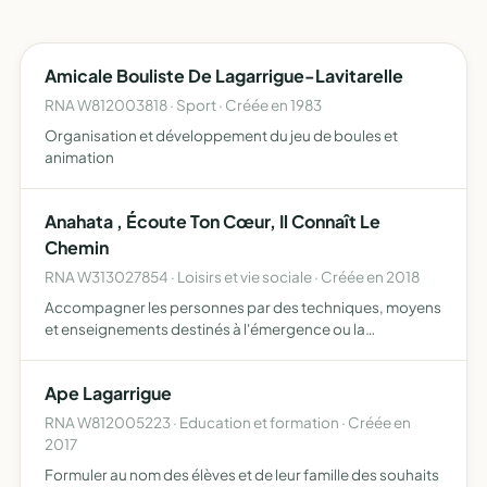
Amicale Bouliste De Lagarrigue-Lavitarelle
RNA W812003818 · Sport · Créée en 1983
Organisation et développement du jeu de boules et
animation
Anahata , Écoute Ton Cœur, Il Connaît Le
Chemin
RNA W313027854 · Loisirs et vie sociale · Créée en 2018
Accompagner les personnes par des techniques, moyens
et enseignements destinés à l'émergence ou la
progression du changement de vie dont l'objectif est le
bien-être ( la santé, harmonie et paix intérieure) , la
Ape Lagarrigue
réalisatio…
RNA W812005223 · Education et formation · Créée en
2017
Formuler au nom des élèves et de leur famille des souhaits