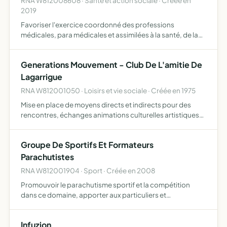
RNA W812008608 · Santé et action sociale · Créée en
2019
Favoriser l'exercice coordonné des professions
médicales, para médicales et assimilées à la santé, de la
vallée de la Durenque afin de faciliter le parcours de soins
des patients du bassin de santé
Generations Mouvement - Club De L'amitie De
Lagarrigue
RNA W812001050 · Loisirs et vie sociale · Créée en 1975
Mise en place de moyens directs et indirects pour des
rencontres, échanges animations culturelles artistiques
récréatives et sportives
Groupe De Sportifs Et Formateurs
Parachutistes
RNA W812001904 · Sport · Créée en 2008
Promouvoir le parachutisme sportif et la compétition
dans ce domaine, apporter aux particuliers et
professionnels des solutions fiables et novatrices utilisant
le parachutisme sportif associé à d'autres vecteurs
Infuzion
sportifs,…