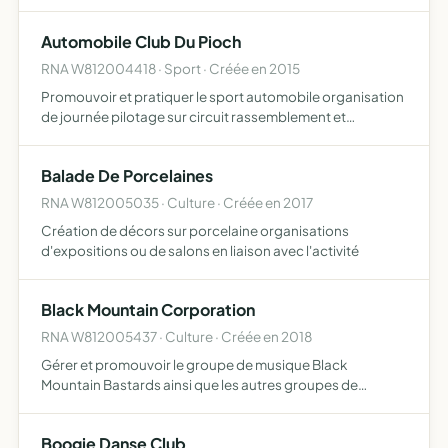
sport pour tous
Automobile Club Du Pioch
RNA W812004418 · Sport · Créée en 2015
Promouvoir et pratiquer le sport automobile organisation
de journée pilotage sur circuit rassemblement et
exposition de voiture
Balade De Porcelaines
RNA W812005035 · Culture · Créée en 2017
Création de décors sur porcelaine organisations
d'expositions ou de salons en liaison avec l'activité
Black Mountain Corporation
RNA W812005437 · Culture · Créée en 2018
Gérer et promouvoir le groupe de musique Black
Mountain Bastards ainsi que les autres groupes de
musique affiliés à l'association organiser des événements
culturels et musicaux en lien avec les groupes affiliés à
Boogie Danse Club
l'associ…