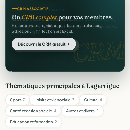
CRM ASSOCIATIF
Un
CRM complet
pour vos membres.
Fiches donateurs, historique des dons, relances,
adhésions — fini les fichiers Excel.
CRM
Découvrir le CRM gratuit
Thématiques principales à Lagarrigue
Sport
· 7
Loisirs et vie sociale
· 7
Culture
· 4
Santé et action sociale
· 4
Autres et divers
· 2
Education et formation
· 2