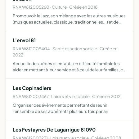
RNA W812005260 · Culture · Créée en 2018
Promouvoir le Jazz, son mélange avec les autres musiques
(musiques actuelles, classique, traditionnelles...) et de
rendre accessible au grand public cette expérience,
chaque fois unique, de métissage et la diffusion de ce…
L'envol 81
RNA W812009404 · Santé et action sociale · Créée en
2022
Accueillir des bébés et enfants en difficulté familiale les
aider en mettant à leur service et à celui de leur familles, ce
qui est nécessaire à leur développement physique,
affectif, et psychique, en s'appuyant sur le dr…
Les Copinadiers
RNA W812003467 · Loisirs et vie sociale · Créée en 2012
Organiser des évènements permettant de réunir
l'ensemble de ses adhérents plusieurs fois par an
Les Festayres De Lagarrigue 81090
RNA W812002231 · Loisirs et vie sociale · Créée en 2008