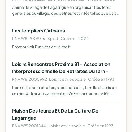
Animer le village de Lagarrigue en organisant les fêtes
générales du village, des petites festivités telles que bals
ou repas dansants ainsi qu'une journée détente et autres
activités
Les Templiers Cathares
RNA W812009716 · Sport · Créée en 2024
Promouvoir l'univers de l'airsoft
Loisirs Rencontres Proxima 81 - Association
Interprofessionnelle De Retraites Du Tarn -
RNA W812000992 · Loisirs et vie sociale · Créée en 1993
Permettre aux retraités, à leur conjoint, famille et amis de
se rencontrer amicalement et d'exercer des activités
sociales, culturelles et de loisirs.
Maison Des Jeunes Et De La Culture De
Lagarrigue
RNA W812001844 · Loisirs et vie sociale · Créée en 1993