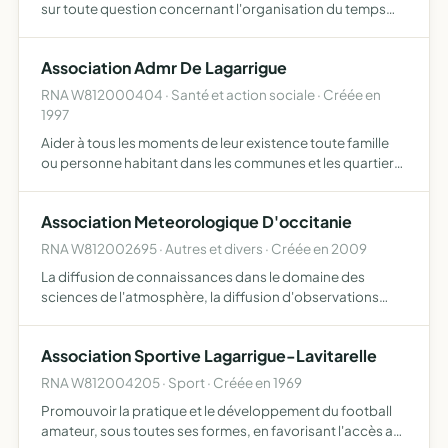
sur toute question concernant l'organisation du temps
scolaire et périscolaire proposer des activités
périscolaires festives, sportives, culturelles à l'intention…
Association Admr De Lagarrigue
RNA W812000404 · Santé et action sociale · Créée en
1997
Aider à tous les moments de leur existence toute famille
ou personne habitant dans les communes et les quartiers
où elle exerce son action pour ce faire elle assure la
responsabilité matérielle et morale de la marche d'un…
Association Meteorologique D'occitanie
RNA W812002695 · Autres et divers · Créée en 2009
La diffusion de connaissances dans le domaine des
sciences de l'atmosphère, la diffusion d'observations
climatologiques effectuées dans les départements de
Midi-Pyrénées et du Languedoc, la promotion de la
Association Sportive Lagarrigue-Lavitarelle
météorologie, l…
RNA W812004205 · Sport · Créée en 1969
Promouvoir la pratique et le développement du football
amateur, sous toutes ses formes, en favorisant l'accès au