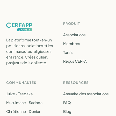
PRODUIT
Associations
La plateforme tout-en-un
Membres
pour les associations et les
communautés religieuses
Tarifs
en France. Créez du lien,
Reçus CERFA
pas juste de la collecte.
COMMUNAUTÉS
RESSOURCES
Juive · Tsedaka
Annuaire des associations
Musulmane · Sadaqa
FAQ
Chrétienne · Denier
Blog