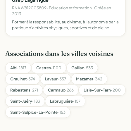
RNA W812003809 · Education et formation · Créée en
2013
Former à la responsabilité, au civisme, à l'autonomie par la
pratique d'activités physiques, sportives et de pleine
nature, d'activités socio-culturelles, dans le cadre d'un
fonctionnement démocratique contribuer à l'éduc…
Associations dans les villes voisines
Albi
· 1817
Castres
· 1100
Gaillac
· 533
Graulhet
· 374
Lavaur
· 357
Mazamet
· 342
Rabastens
· 271
Carmaux
· 266
Lisle-Sur-Tarn
· 200
Saint-Juéry
· 183
Labruguière
· 157
Saint-Sulpice-La-Pointe
· 153