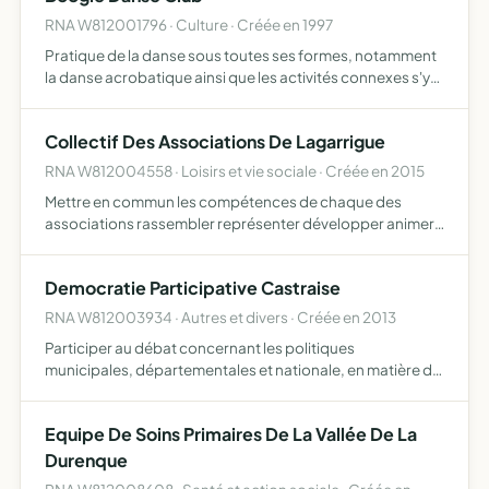
RNA W812001796 · Culture · Créée en 1997
Pratique de la danse sous toutes ses formes, notamment
la danse acrobatique ainsi que les activités connexes s'y
rapportant favoriser l'engagement de ses membres lors
de compétitions nationales ou internationales
Collectif Des Associations De Lagarrigue
RNA W812004558 · Loisirs et vie sociale · Créée en 2015
Mettre en commun les compétences de chaque des
associations rassembler représenter développer animer
la vie du village et de ses habitants
Democratie Participative Castraise
RNA W812003934 · Autres et divers · Créée en 2013
Participer au débat concernant les politiques
municipales, départementales et nationale, en matière de
logement, de l'enfance, de la jeunesse et de la famille
réduire le taux d'abstention aux prochaines élections
Equipe De Soins Primaires De La Vallée De La
municipa…
Durenque