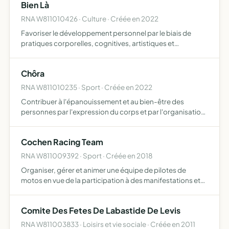
Bien Là
RNA W811010426 · Culture · Créée en 2022
Favoriser le développement personnel par le biais de
pratiques corporelles, cognitives, artistiques et
culturelles dans une démarche éthique
Chôra
RNA W811010235 · Sport · Créée en 2022
Contribuer à l'épanouissement et au bien-être des
personnes par l'expression du corps et par l'organisation
d'activités sportives et/ou culturelles (stages, cours...)
Cochen Racing Team
RNA W811009392 · Sport · Créée en 2018
Organiser, gérer et animer une équipe de pilotes de
motos en vue de la participation à des manifestations et
ou compétitions promotion de l'image des partenaires ou
sponsors promotion des sports mécaniques
Comite Des Fetes De Labastide De Levis
organisation ou…
RNA W811003833 · Loisirs et vie sociale · Créée en 2011