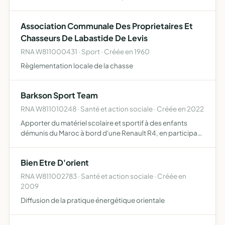
Association Communale Des Proprietaires Et
Chasseurs De Labastide De Levis
RNA W811000431 · Sport · Créée en 1960
Règlementation locale de la chasse
Barkson Sport Team
RNA W811010248 · Santé et action sociale · Créée en 2022
Apporter du matériel scolaire et sportif à des enfants
démunis du Maroc à bord d'une Renault R4, en participant
à une ou plusieurs éditions du rallye-raid humanitaire 4L
TROPHY
Bien Etre D'orient
RNA W811002783 · Santé et action sociale · Créée en
2009
Diffusion de la pratique énergétique orientale