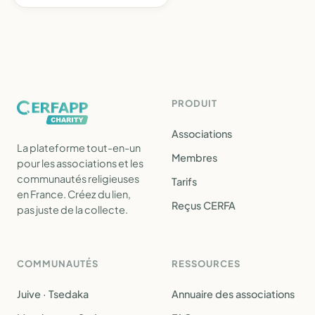
PRODUIT
Associations
La plateforme tout-en-un
Membres
pour les associations et les
communautés religieuses
Tarifs
en France. Créez du lien,
Reçus CERFA
pas juste de la collecte.
COMMUNAUTÉS
RESSOURCES
Juive · Tsedaka
Annuaire des associations