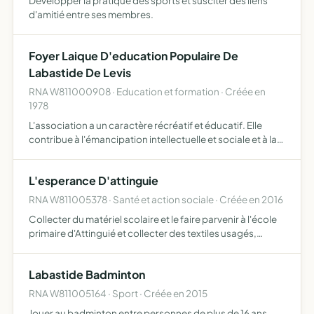
Développer la pratique des sports et susciter des liens
d'amitié entre ses membres.
Foyer Laique D'education Populaire De
Labastide De Levis
RNA W811000908 · Education et formation · Créée en
1978
L'association a un caractère récréatif et éducatif. Elle
contribue à l'émancipation intellectuelle et sociale et à la
formation civique de ses membres.
L'esperance D'attinguie
RNA W811005378 · Santé et action sociale · Créée en 2016
Collecter du matériel scolaire et le faire parvenir à l'école
primaire d'Attinguié et collecter des textiles usagés,
chaussures et linge de maison et le faire parvenir à l'école
primaire d'Attinguié
Labastide Badminton
RNA W811005164 · Sport · Créée en 2015
Jouer au badminton entre personnes de plus de 16 ans