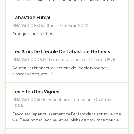
Labastide Futsal
RNA W811010316 · Sport · Créée en 2022
Pratique sportive futsal
Les Amis De L'ecole De Labastide De Levis
RNA W811000633 · Loisirs et vie sociale · Créée en 1995
Soutenir et financer les actions de l'école (voyages,
classes vertes, etc ...)
Les Elfes Des Vignes
RNA W811001655 · Education et formation · Créée en
2005
Favoriser l'épanouissement de l'enfant dans son milieu de
vie. Développer l'accueil et les loisirs de proximité pour les
enfants, les jeunes et leurs familles. Créer et gérer les
services, les équipements et les réalisati…