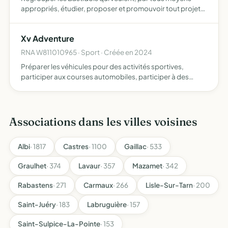
appropriés, étudier, proposer et promouvoir tout projet
susceptible d'améliorer la qualité de vie de la commune,
combattre toute infrastructure détériorant le cadre de …
Xv Adventure
RNA W811010965 · Sport · Créée en 2024
Préparer les véhicules pour des activités sportives,
participer aux courses automobiles, participer à des
rallyes raid sportifs et ou à vocation humanitaire
Associations dans les villes voisines
Albi
· 1817
Castres
· 1100
Gaillac
· 533
Graulhet
· 374
Lavaur
· 357
Mazamet
· 342
Rabastens
· 271
Carmaux
· 266
Lisle-Sur-Tarn
· 200
Saint-Juéry
· 183
Labruguière
· 157
Saint-Sulpice-La-Pointe
· 153