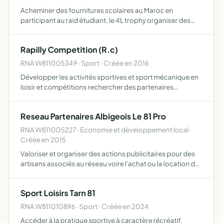
Acheminer des fournitures scolaires au Maroc en
participant au raid étudiant, le 4L trophy organiser des
soirées étudiantes organiser des actions de
communication, des actions caritatives
Rapilly Competition (R.c)
RNA W811005349 · Sport · Créée en 2016
Développer les activités sportives et sport mécanique en
loisir et compétitions rechercher des partenaires
souhaitant sponsorisé les différentes manifestations
sportives
Reseau Partenaires Albigeois Le 81 Pro
RNA W811005227 · Economie et développement local ·
Créée en 2015
Valoriser et organiser des actions publicitaires pour des
artisans associés au réseau voire l'achat ou la location de
biens pouvant servir à l'hébergement de professions
diverses
Sport Loisirs Tarn 81
RNA W811010896 · Sport · Créée en 2024
Accéder à la pratique sportive à caractère récréatif,