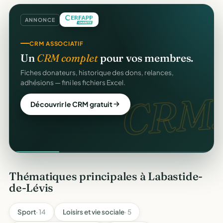
ANNONCE
CRM ASSOCIATIF
Un
CRM complet
pour vos membres.
Fiches donateurs, historique des dons, relances,
adhésions — fini les fichiers Excel.
CRM.
Découvrir le CRM gratuit
Thématiques principales à Labastide-
de-Lévis
Sport
· 14
Loisirs et vie sociale
· 5