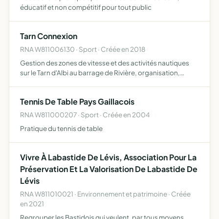
éducatif et non compétitif pour tout public
Tarn Connexion
RNA W811006130 · Sport · Créée en 2018
Gestion des zones de vitesse et des activités nautiques
sur le Tarn d'Albi au barrage de Rivière, organisation,
gestion et harmonisation des activités touristiques,
évènementiels, sportives et festivals, en partenariat av…
Tennis De Table Pays Gaillacois
RNA W811000207 · Sport · Créée en 2004
Pratique du tennis de table
Vivre À Labastide De Lévis, Association Pour La
Préservation Et La Valorisation De Labastide De
Lévis
RNA W811010021 · Environnement et patrimoine · Créée
en 2021
Regrouper les Bastidois qui veulent, par tous moyens