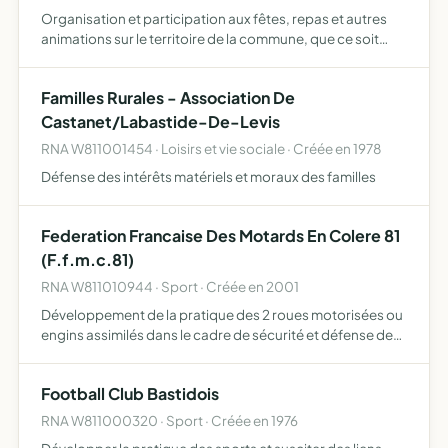
Organisation et participation aux fêtes, repas et autres
animations sur le territoire de la commune, que ce soit
d'ordre culturel, éducatif, sportif ou social renforcer les
liens entre les habitants de la commune
Familles Rurales - Association De
Castanet/Labastide-De-Levis
RNA W811001454 · Loisirs et vie sociale · Créée en 1978
Défense des intérêts matériels et moraux des familles
Federation Francaise Des Motards En Colere 81
(F.f.m.c.81)
RNA W811010944 · Sport · Créée en 2001
Développement de la pratique des 2 roues motorisées ou
engins assimilés dans le cadre de sécurité et défense de
leurs utilisateurs en tant qu'usagers de la route et en tant
que consommateurs favoriser ou organiser les ren…
Football Club Bastidois
RNA W811000320 · Sport · Créée en 1976