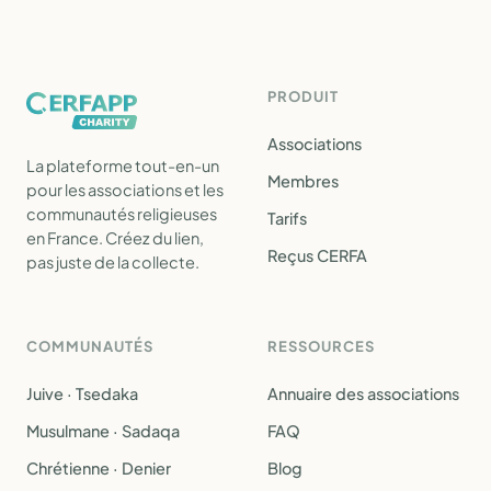
PRODUIT
Associations
La plateforme tout-en-un
Membres
pour les associations et les
communautés religieuses
Tarifs
en France. Créez du lien,
Reçus CERFA
pas juste de la collecte.
COMMUNAUTÉS
RESSOURCES
Juive · Tsedaka
Annuaire des associations
Musulmane · Sadaqa
FAQ
Chrétienne · Denier
Blog