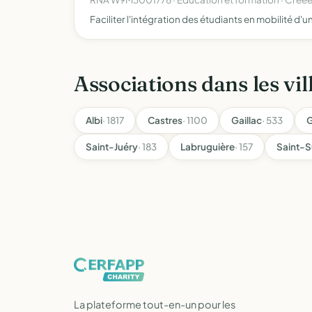
Faciliter l'intégration des étudiants en mobilité d'u
Associations dans les vil
Albi
· 1817
Castres
· 1100
Gaillac
· 533
G
Saint-Juéry
· 183
Labruguière
· 157
Saint-S
La plateforme tout-en-un pour les