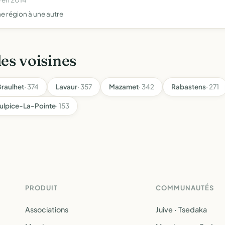
ne région à une autre
les voisines
raulhet
· 374
Lavaur
· 357
Mazamet
· 342
Rabastens
· 271
ulpice-La-Pointe
· 153
PRODUIT
COMMUNAUTÉS
Associations
Juive · Tsedaka