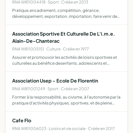
RNA W811004418 · Sport · Créée en 2013
Pratique,encadrement, compétition, gérance,
développement, exportation, importation, faire venir des
golfeurs d'autres pays, faire découvrir le golf aux joueurs
et aux jeunes, dans le respect de l'éthique et des statuts
Association Sportive Et Culturelle De L'i.m.e.
d…
Alain-De-Chanterac
RNA W811005151 · Culture · Créée en 1977
Assurer et promouvoir les activités de loisirs sportives et
culturelles au bénéfice desenfants, adolescents et
adultes pris en charge à l'I.M.E. Alain-de Chantérac
Association Usep - Ecole De Florentin
RNA W811001249 · Sport · Créée en 2007
Former à la responsabilité, au civisme, à l'autonomie par la
pratique d'activités physiques, sportives, et de pleine
nature, d'activités socioculturelles dans le cadre d'un
fonctionnement démocratique.
Cafe Flo
RNA W811006023 · Loisirs et vie sociale · Créée en 2017