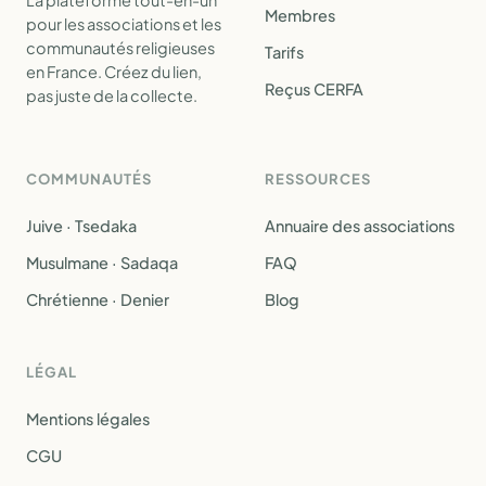
La plateforme tout-en-un
Membres
pour les associations et les
communautés religieuses
Tarifs
en France. Créez du lien,
Reçus CERFA
pas juste de la collecte.
COMMUNAUTÉS
RESSOURCES
Juive · Tsedaka
Annuaire des associations
Musulmane · Sadaqa
FAQ
Chrétienne · Denier
Blog
LÉGAL
Mentions légales
CGU