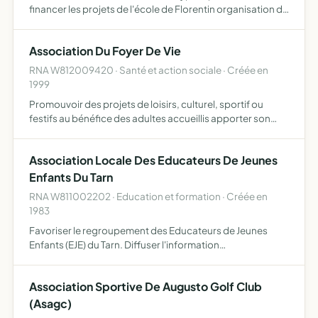
financer les projets de l'école de Florentin organisation de
manifestations
Association Du Foyer De Vie
RNA W812009420 · Santé et action sociale · Créée en
1999
Promouvoir des projets de loisirs, culturel, sportif ou
festifs au bénéfice des adultes accueillis apporter son
concours financier et son aide matérielle pour le bien être
des adultes accueillis
Association Locale Des Educateurs De Jeunes
Enfants Du Tarn
RNA W811002202 · Education et formation · Créée en
1983
Favoriser le regroupement des Educateurs de Jeunes
Enfants (EJE) du Tarn. Diffuser l'information
professionnelle. Favoriser les échanges. Participer à une
politique commune de la petite enfance à nos postes
Association Sportive De Augusto Golf Club
respectifs et …
(Asagc)