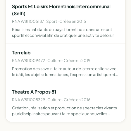
Sports Et Loisirs Florentinois Intercommunal
(Selfi)
RNA W811005187 · Sport · Créée en 2015
Réunir les habitants du pays florentinois dans un esprit
sportif et convivial afin de pratiquer une activité de loisir
Terrelab
RNA W811009472 · Culture · Créée en 2019
Promotion des savoir-faire autour de la terre en lien avec
le bâti, les objets domestiques, l'expression artistique et
les ressources alimentaires les objectifs s'orientent
autour de participation à des expositions ou con…
Theatre A Propos 81
RNA W811005329 · Culture · Créée en 2016
Création, réalisation et production de spectacles vivants
pluridisciplinaires pouvant faire appel aux nouvelles
technologies diffusion de ces oeuvres dans des lieux de
spectacles habituels ou aménagés pour l'occasion La r…