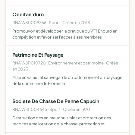
frais de fonctionnement de la structure, des locaux
entièrement dédiés à l'accueil de jeunes enfants,
Occitan'duro
aménagé…
RNA W811009366 · Sport · Créée en 2018
Promouvoir et développer la pratique du VTT Enduro en
compétition et favoriser l'accès à ses membres
Patrimoine Et Paysage
RNA W811010720 · Environnement et patrimoine · Créée
en 2023
Mise en valeur et sauvegarde du patrimoine et du paysage
de la commune de Florentin
Societe De Chasse De Penne Capucin
RNA W811004645 · Sport · Créée en 1970
Destruction des animaux nuisibles et protection des
recoltes amelioration de la chasse, protection et
repeuplement du gibier