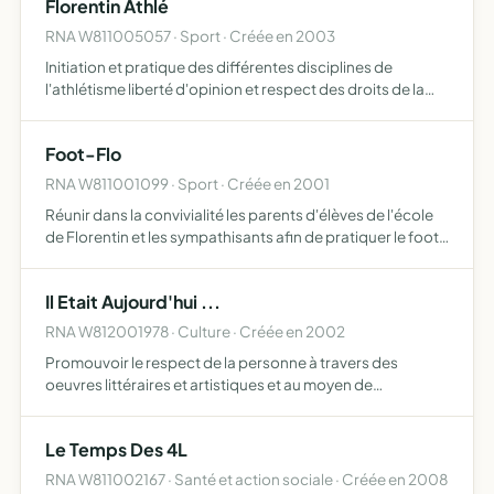
Florentin Athlé
RNA W811005057 · Sport · Créée en 2003
Initiation et pratique des différentes disciplines de
l'athlétisme liberté d'opinion et respect des droits de la
défense y sont assurés s'interdit toute discrimination
illégale respecter les régles d'encadrement, d'hygièn…
Foot-Flo
RNA W811001099 · Sport · Créée en 2001
Réunir dans la convivialité les parents d'élèves de l'école
de Florentin et les sympathisants afin de pratiquer le foot
en salle sans esprit de compétition
Il Etait Aujourd'hui ...
RNA W812001978 · Culture · Créée en 2002
Promouvoir le respect de la personne à travers des
oeuvres littéraires et artistiques et au moyen de
conférences, publications, expositions, animations
pédagogiques, destinées à tout public
Le Temps Des 4L
RNA W811002167 · Santé et action sociale · Créée en 2008