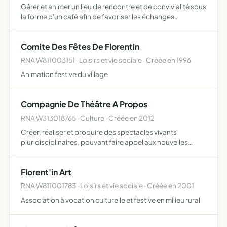
Gérer et animer un lieu de rencontre et de convivialité sous
la forme d'un café afin de favoriser les échanges
intergénérationnels sur la commune de Florentin
Comite Des Fêtes De Florentin
RNA W811003151 · Loisirs et vie sociale · Créée en 1996
Animation festive du village
Compagnie De Théâtre A Propos
RNA W313018765 · Culture · Créée en 2012
Créer, réaliser et produire des spectacles vivants
pluridisciplinaires, pouvant faire appel aux nouvelles
technologies, à la vidéo ou aux autres arts diffuser ces
oeuvres dans tout lieu de spectacle habituel ou aménagé
Florent'in Art
po…
RNA W811001783 · Loisirs et vie sociale · Créée en 2001
Association à vocation culturelle et festive en milieu rural