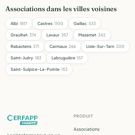
Associations dans les villes voisines
Albi
· 1817
Castres
· 1100
Gaillac
· 533
Graulhet
· 374
Lavaur
· 357
Mazamet
· 342
Rabastens
· 271
Carmaux
· 266
Lisle-Sur-Tarn
· 200
Saint-Juéry
· 183
Labruguière
· 157
Saint-Sulpice-La-Pointe
· 153
PRODUIT
Associations