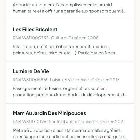
Apporter un soutien à l'accomplissement d'un raid
humanitaire et à offrir une garantie aux sponsors quant à
la destination et l'usage de leurs dons
Les Filles Bricolent
RNA W811000752 · Culture · Créée en 2006
Réalisation, création d'objets décoratifs (cadres,
peintures, boîtes, miroirs, etc ...). Participation à des
manifestations culturelles.Organisation et participation à
la vente des objets confectionnés .....
Lumiere De Vie
RNA W811005876 · Loisirs et vie sociale · Créée en 2017
Enseignement, diffusion, organisation, soutien,
promotion, pratique de méthodes de développement, de
connaissance, d'accompagnement et d'épanouissement
de la personne au sens large (bien-être, développement
Mam Au Jardin Des Minipouces
personnel et s…
RNA W811010196 · Santé et action sociale · Créée en 2021
Mettre à disposition d'assistantes maternelles agréées,
en échange d'une participation mensuelle aux charges et