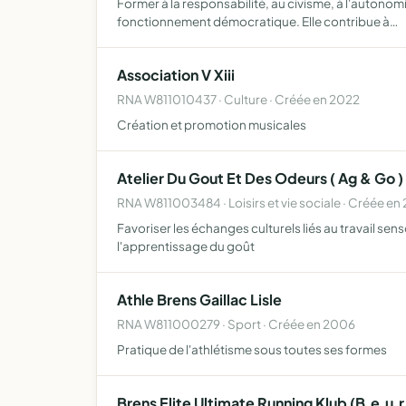
Former à la responsabilité, au civisme, à l'autonomi
fonctionnement démocratique. Elle contribue à…
Association V Xiii
RNA W811010437 · Culture · Créée en 2022
Création et promotion musicales
Atelier Du Gout Et Des Odeurs ( Ag & Go )
RNA W811003484 · Loisirs et vie sociale · Créée en
Favoriser les échanges culturels liés au travail senso
l'apprentissage du goût
Athle Brens Gaillac Lisle
RNA W811000279 · Sport · Créée en 2006
Pratique de l'athlétisme sous toutes ses formes
Brens Elite Ultimate Running Klub (B.e.u.r