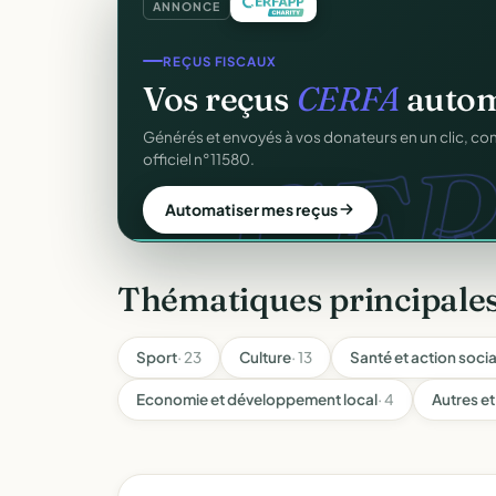
ANNONCE
SITE WEB
Votre site web d'associ
Une page publique élégante et un site de collecte, 
Sans webmaster.
Créer mon site gratuit
Thématiques principales
Sport
· 23
Culture
· 13
Santé et action socia
Economie et développement local
· 4
Autres et