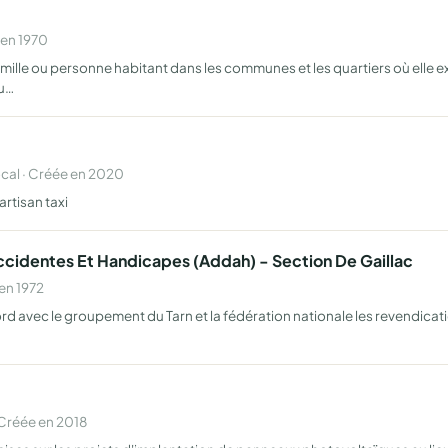
 en 1970
mille ou personne habitant dans les communes et les quartiers où elle exe
'u…
al · Créée en 2020
rtisan taxi
ccidentes Et Handicapes (Addah) - Section De Gaillac
en 1972
d avec le groupement du Tarn et la fédération nationale les revendicatio
Créée en 2018