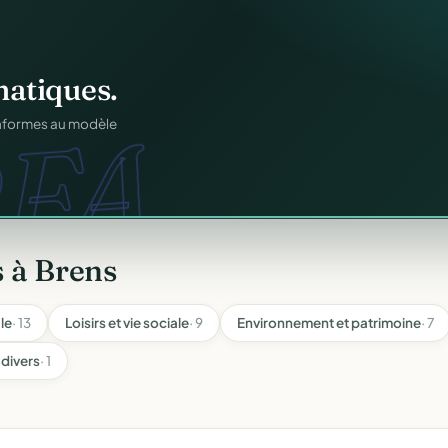
ation
offert
.
web.
prêts en cinq minutes.
 à Brens
le
· 13
Loisirs et vie sociale
· 9
Environnement et patrimoine
· 7
 divers
· 1