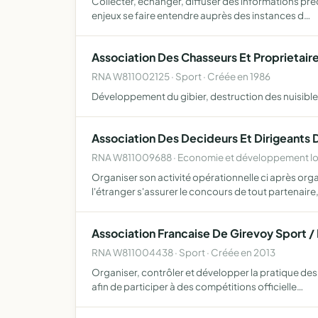
Collecter, échanger, diffuser des informations préc
enjeux se faire entendre auprès des instances d…
Association Des Chasseurs Et Proprietair
RNA W811002125 · Sport · Créée en 1986
Développement du gibier, destruction des nuisibles
Association Des Decideurs Et Dirigeants 
RNA W811009688 · Economie et développement loc
Organiser son activité opérationnelle ci après or
l'étranger s'assurer le concours de tout partenaire,
Association Francaise De Girevoy Sport / 
RNA W811004438 · Sport · Créée en 2013
Organiser, contrôler et développer la pratique des
afin de participer à des compétitions officielle…