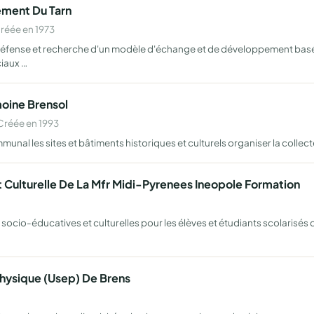
ement Du Tarn
réée en 1973
défense et recherche d'un modèle d'échange et de développement basé sur
iaux …
moine Brensol
Créée en 1993
al les sites et bâtiments historiques et culturels organiser la collect
 Culturelle De La Mfr Midi-Pyrenees Ineopole Formation
ocio-éducatives et culturelles pour les élèves et étudiants scolarisés 
Physique (Usep) De Brens