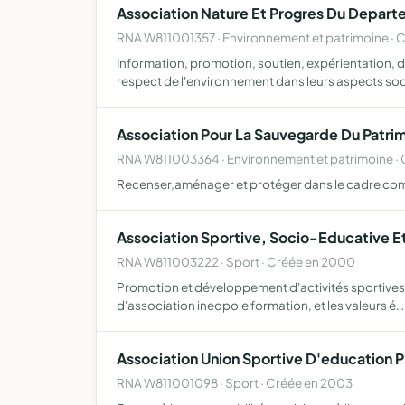
Association Nature Et Progres Du Depart
RNA W811001357 · Environnement et patrimoine · C
Information, promotion, soutien, expérientation, 
respect de l'environnement dans leurs aspects soc
Association Pour La Sauvegarde Du Patri
RNA W811003364 · Environnement et patrimoine · 
Recenser,aménager et protéger dans le cadre commun
Association Sportive, Socio-Educative Et
RNA W811003222 · Sport · Créée en 2000
Promotion et développement d'activités sportives s
d'association ineopole formation, et les valeurs é…
Association Union Sportive D'education 
RNA W811001098 · Sport · Créée en 2003