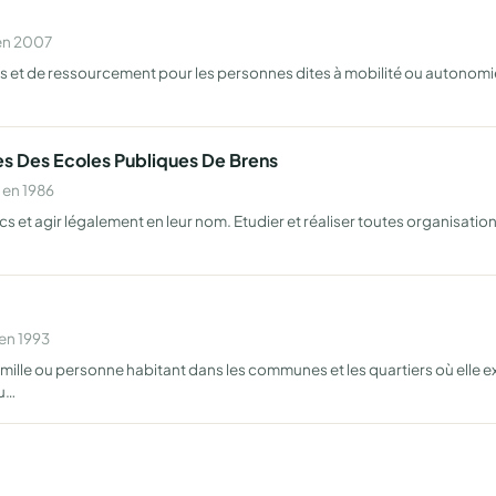
 en 2007
res et de ressourcement pour les personnes dites à mobilité ou autonomie
ves Des Ecoles Publiques De Brens
 en 1986
 et agir légalement en leur nom. Etudier et réaliser toutes organisation
.
en 1993
mille ou personne habitant dans les communes et les quartiers où elle exe
'u…