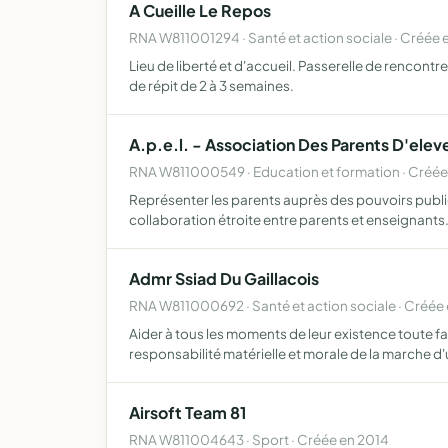
A Cueille Le Repos
RNA W811001294 · Santé et action sociale · Créée
Lieu de liberté et d'accueil. Passerelle de rencont
de répit de 2 à 3 semaines.
A.p.e.l. - Association Des Parents D'ele
RNA W811000549 · Education et formation · Créée
Représenter les parents auprès des pouvoirs publics
collaboration étroite entre parents et enseignants
Admr Ssiad Du Gaillacois
RNA W811000692 · Santé et action sociale · Créée 
Aider à tous les moments de leur existence toute fa
responsabilité matérielle et morale de la marche d
Airsoft Team 81
RNA W811004643 · Sport · Créée en 2014