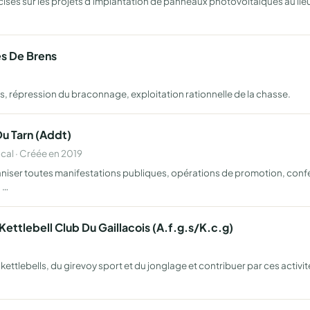
ises sur les projets d'implantation de panneaux photovoltaïques au lieu 
es De Brens
, répression du braconnage, exploitation rationnelle de la chasse.
Du Tarn (Addt)
al · Créée en 2019
ganiser toutes manifestations publiques, opérations de promotion, conf
 …
Kettlebell Club Du Gaillacois (A.f.g.s/K.c.g)
 kettlebells, du girevoy sport et du jonglage et contribuer par ces acti