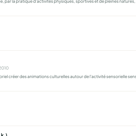
e, par la pratique d'activités physiques, sportives et de pleines natures,
 2010
riel créer des animations culturelles autour de l'activité sensorielle sensib
.k.)