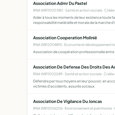
Association Admr Du Pastel
RNA W811000380 · Santé et action sociale · Créée
Aider à tous les moments de leur existence toute fa
responsabilité matérielle et morale de la marche d
Association Cooperation Molinié
RNA W812008815 · Economie et développement loc
Association de coopération professionnelle entre a
Association De Defense Des Droits Des A
RNA W811002089 · Santé et action sociale · Créée 
Défendre par tous moyens en leur pouvoir, en accor
victimes d'accidents, assurés sociaux.
Association De Vigilance Du Joncas
RNA W811006206 · Environnement et patrimoine · 