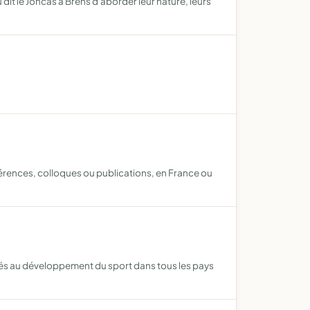
dit le Joncas à Brens d'aborder leur nature, leurs
érences, colloques ou publications, en France ou
vités au développement du sport dans tous les pays