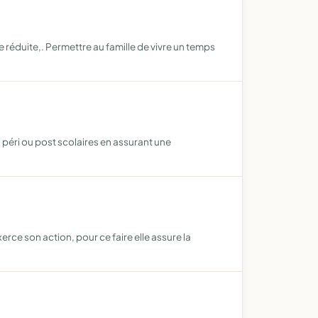
 réduite,. Permettre au famille de vivre un temps
 péri ou post scolaires en assurant une
rce son action, pour ce faire elle assure la