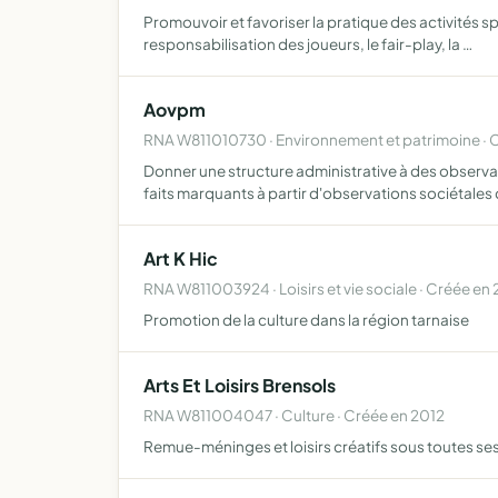
Promouvoir et favoriser la pratique des activités sp
responsabilisation des joueurs, le fair-play, la …
Aovpm
RNA W811010730 · Environnement et patrimoine · 
Donner une structure administrative à des observa
faits marquants à partir d'observations sociétales
Art K Hic
RNA W811003924 · Loisirs et vie sociale · Créée en
Promotion de la culture dans la région tarnaise
Arts Et Loisirs Brensols
RNA W811004047 · Culture · Créée en 2012
Remue-méninges et loisirs créatifs sous toutes se