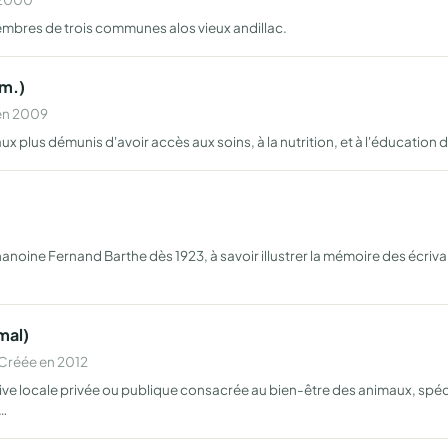
 membres de trois communes alos vieux andillac.
.m.)
 en 2009
x plus démunis d'avoir accès aux soins, à la nutrition, et à l'éducatio
chanoine Fernand Barthe dès 1923, à savoir illustrer la mémoire des écriv
mal)
Créée en 2012
tive locale privée ou publique consacrée au bien-être des animaux, spécia
 …