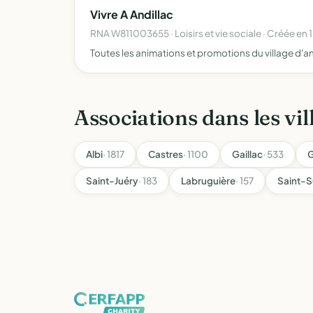
Vivre A Andillac
RNA W811003655 · Loisirs et vie sociale · Créée en 
Toutes les animations et promotions du village d'and
Associations dans les vil
Albi
· 1817
Castres
· 1100
Gaillac
· 533
G
Saint-Juéry
· 183
Labruguière
· 157
Saint-S