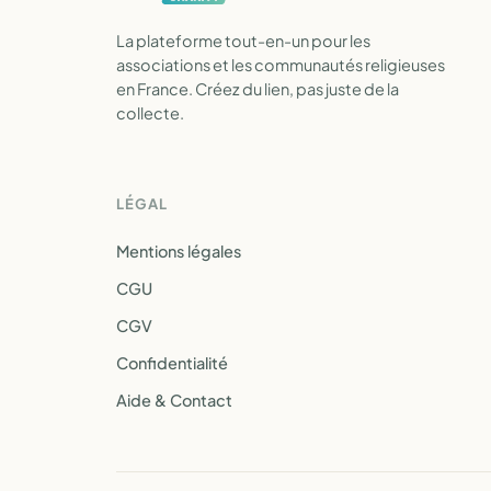
La plateforme tout-en-un pour les
associations et les communautés religieuses
en France. Créez du lien, pas juste de la
collecte.
LÉGAL
Mentions légales
CGU
CGV
Confidentialité
Aide & Contact