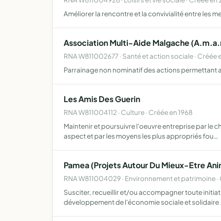
Améliorer la rencontre et la convivialité entre les
Association Multi-Aide Malgache (A.m.a
RNA W811002677 · Santé et action sociale · Créée
Parrainage non nominatif des actions permettant au
Les Amis Des Guerin
RNA W811004112 · Culture · Créée en 1968
Maintenir et poursuivre l'oeuvre entreprise par le 
aspect et par les moyens les plus appropriés fou…
Pamea (Projets Autour Du Mieux-Etre Ani
RNA W811004029 · Environnement et patrimoine · 
Susciter, recueillir et/ou accompagner toute initia
développement de l'économie sociale et solidaire