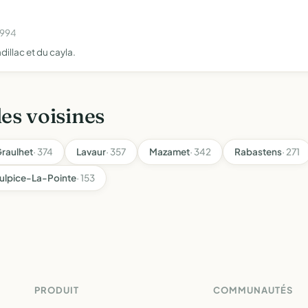
1994
illac et du cayla.
les voisines
raulhet
· 374
Lavaur
· 357
Mazamet
· 342
Rabastens
· 271
ulpice-La-Pointe
· 153
PRODUIT
COMMUNAUTÉS