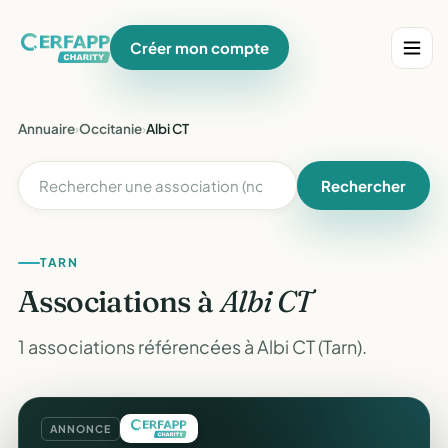
Créer mon compte
Annuaire
›
Occitanie
›
Albi CT
Rechercher
TARN
Associations à
Albi CT
1 associations référencées à Albi CT (Tarn).
ANNONCE