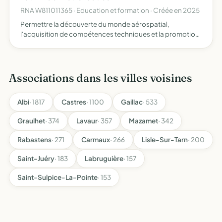
RNA W811011365 · Education et formation · Créée en 2025
Permettre la découverte du monde aérospatial,
l'acquisition de compétences techniques et la promotion
de la culture scientifique
Associations dans les villes voisines
Albi
· 1817
Castres
· 1100
Gaillac
· 533
Graulhet
· 374
Lavaur
· 357
Mazamet
· 342
Rabastens
· 271
Carmaux
· 266
Lisle-Sur-Tarn
· 200
Saint-Juéry
· 183
Labruguière
· 157
Saint-Sulpice-La-Pointe
· 153