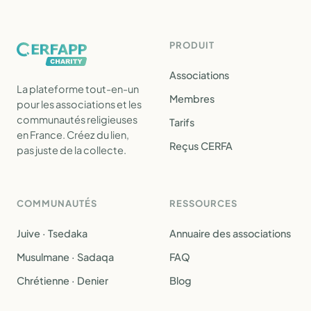
PRODUIT
Associations
La plateforme tout-en-un
Membres
pour les associations et les
communautés religieuses
Tarifs
en France. Créez du lien,
Reçus CERFA
pas juste de la collecte.
COMMUNAUTÉS
RESSOURCES
Juive · Tsedaka
Annuaire des associations
Musulmane · Sadaqa
FAQ
Chrétienne · Denier
Blog