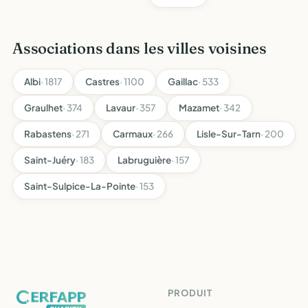
Associations dans les villes voisines
Albi
· 1817
Castres
· 1100
Gaillac
· 533
Graulhet
· 374
Lavaur
· 357
Mazamet
· 342
Rabastens
· 271
Carmaux
· 266
Lisle-Sur-Tarn
· 200
Saint-Juéry
· 183
Labruguière
· 157
Saint-Sulpice-La-Pointe
· 153
PRODUIT