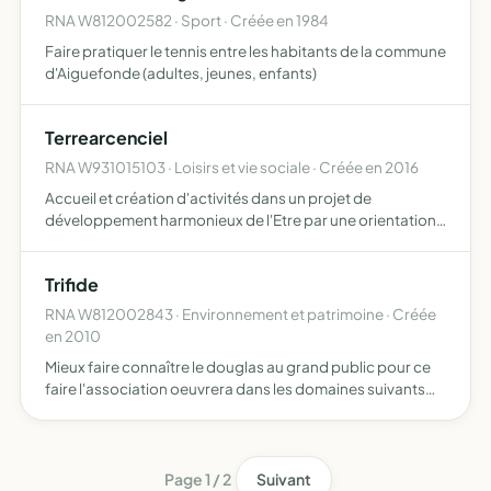
RNA W812002582 · Sport · Créée en 1984
Faire pratiquer le tennis entre les habitants de la commune
d'Aiguefonde (adultes, jeunes, enfants)
Terrearcenciel
RNA W931015103 · Loisirs et vie sociale · Créée en 2016
Accueil et création d'activités dans un projet de
développement harmonieux de l'Etre par une orientation
holistique qui implique notamment les activités de
développement personnel, spirituel, artistique, alternatif
Trifide
RNA W812002843 · Environnement et patrimoine · Créée
en 2010
Mieux faire connaître le douglas au grand public pour ce
faire l'association oeuvrera dans les domaines suivants
publication d'ouvrages (quelques soient les supports
présents et à venir) destinés au grand public (livres, …
Page 1 / 2
Suivant