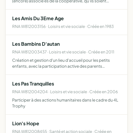
(encore) associé es de la coopérative, qu'ils soient
participants ou non à un programme porté par la
coopérative soutenir activement tout évènement
Les Amis Du 3Eme Age
coopératif et tou…
RNA W812003156 · Loisirs et vie sociale · Créée en 1983
Les Bambins D'autan
RNA W812003437 · Loisirs et vie sociale · Créée en 2011
Création et gestion d'un lieu d'accueil pour les petits
enfants, avec la participation active des parents
développer toute activité concourant à ce but
Les Pas Tranquilles
RNA W812004204 · Loisirs et vie sociale · Créée en 2006
Participer à des actions humanitaires dans le cadre du 4L
Trophy
Lion's Hope
RNA W812008455 · Santé et action sociale · Créée en