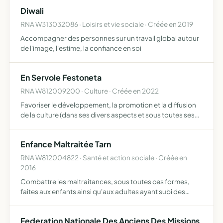
avec les associations locales, établir une liaison …
Diwali
RNA W313032086 · Loisirs et vie sociale · Créée en 2019
Accompagner des personnes sur un travail global autour
de l'image, l'estime, la confiance en soi
En Servole Festoneta
RNA W812009200 · Culture · Créée en 2022
Favoriser le développement, la promotion et la diffusion
de la culture (dans ses divers aspects et sous toutes ses
formes) en milieu rural favoriser les échanges
interculturels et intergénérationnels organisation de
Enfance Maltraitée Tarn
manif…
RNA W812004822 · Santé et action sociale · Créée en
2016
Combattre les maltraitances, sous toutes ces formes,
faites aux enfants ainsi qu'aux adultes ayant subi des
mauvais traitements dans leur enfance, et apporter une
aide psychologique et juridique immédiate aux victimes et
Federation Nationale Des Anciens Des Missions
…