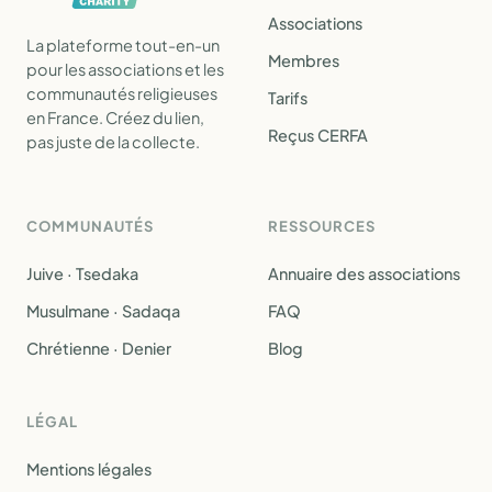
Associations
La plateforme tout-en-un
Membres
pour les associations et les
communautés religieuses
Tarifs
en France. Créez du lien,
Reçus CERFA
pas juste de la collecte.
COMMUNAUTÉS
RESSOURCES
Juive · Tsedaka
Annuaire des associations
Musulmane · Sadaqa
FAQ
Chrétienne · Denier
Blog
LÉGAL
Mentions légales