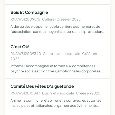
manifestations sportives et extra sportives
Bois Et Compagnie
RNA W812009575 · Culture · Créée en 2023
Aider au développement de la carrière des membres de
l'association, par tout moyen habituel dans la profession,
secrétariat, communication de presse, organisation
d'événements, production et enregistrements contribuer
C'est Ok!
au …
RNA W812009340 · Santé et action sociale · Créée en
2022
Informer, accompagner et former aux compétences
psycho-sociales cognitives, émotionnelles corporelles,
sociales, comportementales pour contribuer au maintien
d'une bonne santé physique et mentale, et devenir des
Comité Des Fêtes D'aiguefonde
personnes…
RNA W812010047 · Loisirs et vie sociale · Créée en 2025
Animer la commune, établir une liaison avec les autorités
municipales et nationales, organiser des évènements
festifs sociaux, éducatif et culturels, établir une liaison