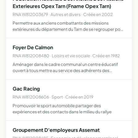
Exterieures Opex Tarn (Fname Opex Tarn)
RNA W812003679 · Autres et divers · Créée en 2002
Permettre aux anciens combattants des missions
extérieures du département du Tarn de se regrouper pour
faire connaître leur mission, venir en aide à leurs
compagnons blessés, faciliter la réinsertion de leurs
Foyer De Calmon
compagnons, …
RNA W812008480 · Loisirs et vie sociale · Créée en 1982
Aménager dans le cadre communal un centre éducatif
ouvert à tous mettre au service des adhérents des
activités artistiques, manuelles, sportives, intellectuelles
de détente ... mettre en commun des connaissances ou
Gac Racing
des ac…
RNA W812008606 · Sport · Créée en 2019
Promouvoir le sport automobile partager des
expériences et des contacts dans le milieu du rallye
Groupement D'employeurs Assemat