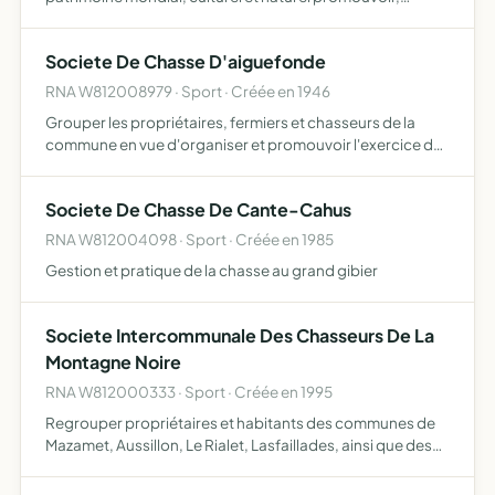
favoriser et sensibiliser à la responsabilité sociale et au
développement durable promouvoir et favoriser les
Societe De Chasse D'aiguefonde
modes…
RNA W812008979 · Sport · Créée en 1946
Grouper les propriétaires, fermiers et chasseurs de la
commune en vue d'organiser et promouvoir l'exercice de
la chasse sur le territoire de la commune d'Aiguefonde
Societe De Chasse De Cante-Cahus
RNA W812004098 · Sport · Créée en 1985
Gestion et pratique de la chasse au grand gibier
Societe Intercommunale Des Chasseurs De La
Montagne Noire
RNA W812000333 · Sport · Créée en 1995
Regrouper propriétaires et habitants des communes de
Mazamet, Aussillon, Le Rialet, Lasfaillades, ainsi que des
personnes non domiciliées sur ces communes qui
seraient admises. Ceci en vue de la gestion de la faune