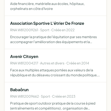
Aide financière, matérielle aux écoles, hôpitaux,
orphelinats en côte d'Ivoire
Association Sportive L'étrier De Fronze
RNA W812009261 · Sport · Créée en 2022
Encourager la pratique de l'équitation par ses membres
accompagner l'amélioration des équipements et la
gestion des installations sportives des écuries organiser
des évènements sportifs en lien avec l'équitation sous
Avenir Citoyen
tout…
RNA W812004217 · Autres et divers · Créée en 2014
Face aux multiples attaques portées aux valeurs de la
république et du désaveu croissant du monde politique,
l'association Avenir Citoyen a pour but de fédérer les
citoyens qui entendent s'unir pour défendre l'héritage ré…
Babaôrun
RNA W812009662 · Sport · Créée en 2023
Pratique de sport outdoor pratique de la course à pied
(entraînements et compétitions) , organisation de