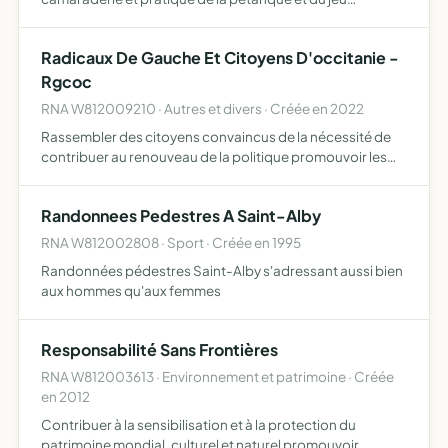
provencal
Radicaux De Gauche Et Citoyens D'occitanie -
Rgcoc
RNA W812009210 · Autres et divers · Créée en 2022
Rassembler des citoyens convaincus de la nécessité de
contribuer au renouveau de la politique promouvoir les
valeurs républicaines d'humanisme, de solidarité et de
laïcité promouvoir les idées du Parti Radical de Gauche -…
Randonnees Pedestres A Saint-Alby
RNA W812002808 · Sport · Créée en 1995
Randonnées pédestres Saint-Alby s'adressant aussi bien
aux hommes qu'aux femmes
Responsabilité Sans Frontières
RNA W812003613 · Environnement et patrimoine · Créée
en 2012
Contribuer à la sensibilisation et à la protection du
patrimoine mondial, culturel et naturel promouvoir,