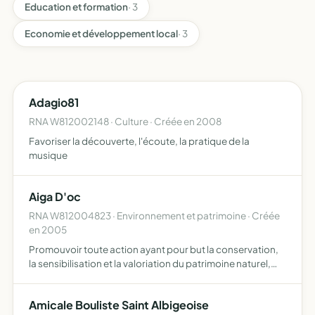
Education et formation
· 3
Economie et développement local
· 3
Adagio81
RNA W812002148 · Culture · Créée en 2008
Favoriser la découverte, l'écoute, la pratique de la
musique
Aiga D'oc
RNA W812004823 · Environnement et patrimoine · Créée
en 2005
Promouvoir toute action ayant pour but la conservation,
la sensibilisation et la valoriation du patrimoine naturel,
culturel et architectural, en vue de conserver les espaces
ruraux, ou toute action ayant pour but le fina…
Amicale Bouliste Saint Albigeoise