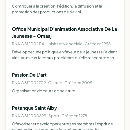
Contribuer à la création, l'édition, la diffusion et la
promotion des productions de Naviol
Office Municipal D'animation Associative De La
Jeunesse - Omaaj
RNA W812002114 · Loisirs et vie sociale · Créée en 1998
Développer une politique en faveur de la jeunesse l'aidant
ainsi au mieux face aux problèmes qu'elle rencontre dans
la société d'aujourd'hui être le lien entre toutes les
associations, être un lieu d'échange et de concert…
Passion De L'art
RNA W812002709 · Culture · Créée en 2009
Organisation de cours de peinture
Petanque Saint Alby
RNA W812000899 · Sport · Créée en 1978
Ofavoriser et développer entre ses membres l'esprit de
camaraderie et pratique de la pétanque et du jeu