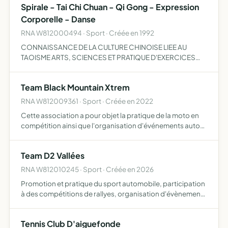
Spirale - Tai Chi Chuan - Qi Gong - Expression
sauvag…
Corporelle - Danse
RNA W812000494 · Sport · Créée en 1992
CONNAISSANCE DE LA CULTURE CHINOISE LIEE AU
TAOISME ARTS, SCIENCES ET PRATIQUE D'EXERCICES
CORPORELS ET SPIRITUELS (TAI CHI CHUAN, QI GONG)
EN CONVERGENCE AVEC LES ARTS DU MOUVEMENT
Team Black Mountain Xtrem
EXPRESSION CORPORELLE, DANSE , ETC FAVO…
RNA W812009361 · Sport · Créée en 2022
Cette association a pour objet la pratique de la moto en
compétition ainsi que l'organisation d'événements autour
de la moto et la vente de goodies au flocage de la team
afin de récolter des fonds servants à faire vivre l…
Team D2 Vallées
RNA W812010245 · Sport · Créée en 2026
Promotion et pratique du sport automobile, participation
à des compétitions de rallyes, organisation d'évènements
sportifs et promotionnels liés au sport mécanique
Tennis Club D'aiguefonde