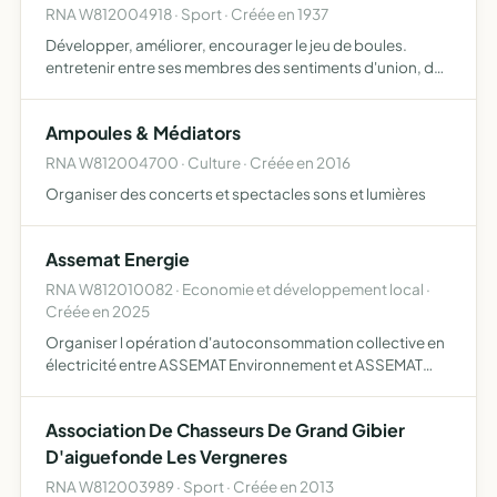
RNA W812004918 · Sport · Créée en 1937
Développer, améliorer, encourager le jeu de boules.
entretenir entre ses membres des sentiments d'union, de
concorde et de solidarité sportive.
Ampoules & Médiators
RNA W812004700 · Culture · Créée en 2016
Organiser des concerts et spectacles sons et lumières
Assemat Energie
RNA W812010082 · Economie et développement local ·
Créée en 2025
Organiser l opération d'autoconsommation collective en
électricité entre ASSEMAT Environnement et ASSEMAT
Développement, indiquer au gestionnaire du réseau
public de distribution compétent la répartition de la
Association De Chasseurs De Grand Gibier
production …
D'aiguefonde Les Vergneres
RNA W812003989 · Sport · Créée en 2013