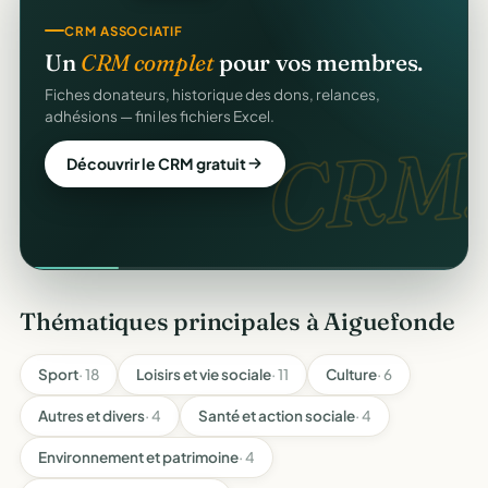
CRM ASSOCIATIF
Un
CRM complet
pour vos membres.
Fiches donateurs, historique des dons, relances,
adhésions — fini les fichiers Excel.
CRM.
Découvrir le CRM gratuit
Thématiques principales à Aiguefonde
Sport
· 18
Loisirs et vie sociale
· 11
Culture
· 6
Autres et divers
· 4
Santé et action sociale
· 4
Environnement et patrimoine
· 4