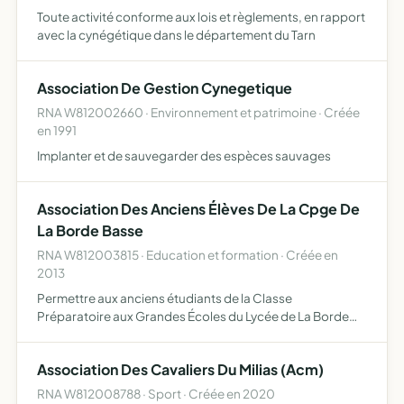
Toute activité conforme aux lois et règlements, en rapport
avec la cynégétique dans le département du Tarn
Association De Gestion Cynegetique
RNA W812002660 · Environnement et patrimoine · Créée
en 1991
Implanter et de sauvegarder des espèces sauvages
Association Des Anciens Élèves De La Cpge De
La Borde Basse
RNA W812003815 · Education et formation · Créée en
2013
Permettre aux anciens étudiants de la Classe
Préparatoire aux Grandes Écoles du Lycée de La Borde
Basse à Castres de garder contact, d'échanger,
d'organiser des événements afin de partager leur
Association Des Cavaliers Du Milias (Acm)
expérience vécue au cours d…
RNA W812008788 · Sport · Créée en 2020