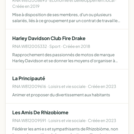
RNA W812008695 · Economie et développement local ·
Créée en 2019
Mise à disposition de ses membres, d'un ou plusieurs
salariés, liés à ce groupement par un contrat de travail le
groupement ne peut effectuer d'opération à but lucratif le
groupement d'employeurs est constitué dans le cha…
Harley Davidson Club Fire Drake
RNA W812005332 · Sport · Créée en 2018
Rapprochement des passionnés de motos de marque
Harley Davidson et se donner les moyens d'organiser à
son local ou en quelque lieu que ce soit avec les
autorisations préalables si nécessaires des rencontres,
La Principauté
des promenade…
RNA W812009616 · Loisirs et vie sociale · Créée en 2023
Animer et proposer du divertissement aux habitants
Les Amis De Rhizobiome
RNA W812009591 · Loisirs et vie sociale · Créée en 2023
Fédérer les ami e s et sympathisants de Rhizobiòme, non