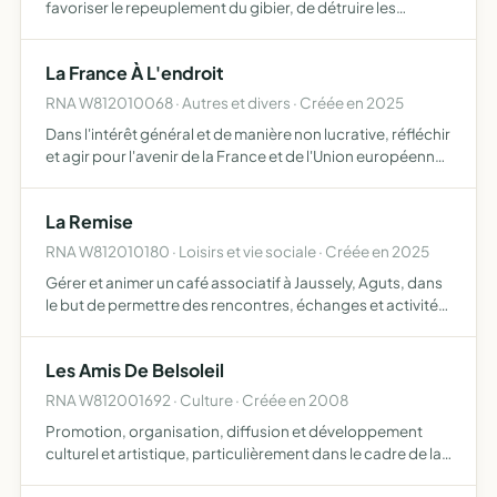
favoriser le repeuplement du gibier, de détruire les
animaux nuisibles et de réprimer le braconnage.
La France À L'endroit
RNA W812010068 · Autres et divers · Créée en 2025
Dans l'intérêt général et de manière non lucrative, réfléchir
et agir pour l'avenir de la France et de l'Union européenne
organiser et financer des activités pour atteindre cet
objectif soutenir des candidats en accord av…
La Remise
RNA W812010180 · Loisirs et vie sociale · Créée en 2025
Gérer et animer un café associatif à Jaussely, Aguts, dans
le but de permettre des rencontres, échanges et activités
socio-culturelles par l'organisation d'événements
Les Amis De Belsoleil
RNA W812001692 · Culture · Créée en 2008
Promotion, organisation, diffusion et développement
culturel et artistique, particulièrement dans le cadre de la
danse en générale et du développement personnel