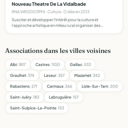
Nouveau Theatre De La Vidalbade
RNA W812003994 · Culture · Créée en 2013
Susciter et développer l'intérêt pour la culture et
l'approche artistique en milieu rural organiser des
rencontres culturelles et favoriser les échanges entre
public et artistes ou au sein même du public promouvoir le
spe…
Associations dans les villes voisines
Albi
· 1817
Castres
· 1100
Gaillac
· 533
Graulhet
· 374
Lavaur
· 357
Mazamet
· 342
Rabastens
· 271
Carmaux
· 266
Lisle-Sur-Tarn
· 200
Saint-Juéry
· 183
Labruguière
· 157
Saint-Sulpice-La-Pointe
· 153