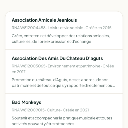
Association Amicale Jeanlouis
RNA W812004458 · Loisirs et vie sociale · Créée en 2015
Créer, entretenir et développer des relations amicales,
culturelles, de libre expression et d'échange
Association Des Amis Du Chateau D'aguts
RNA W812005065 · Environnement et patrimoine · Créée
en 2017
Promotion du château d'Aguts, de ses abords, de son
patrimoine et de tout ce qui s'y rapporte directement ou
indirectement
Bad Monkeys
RNA W812009015 · Culture · Créée en 2021
Soutenir et accompagner la pratique musicale et toutes
activités pouvant y être rattachées