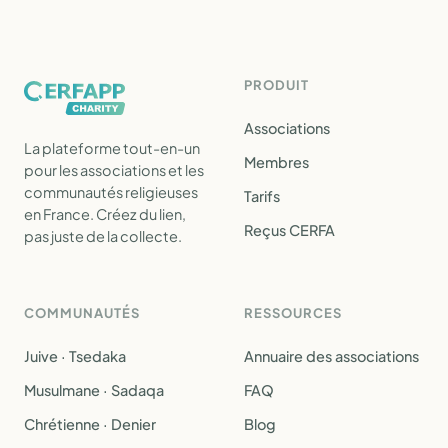
PRODUIT
Associations
La plateforme tout-en-un
Membres
pour les associations et les
communautés religieuses
Tarifs
en France. Créez du lien,
Reçus CERFA
pas juste de la collecte.
COMMUNAUTÉS
RESSOURCES
Juive · Tsedaka
Annuaire des associations
Musulmane · Sadaqa
FAQ
Chrétienne · Denier
Blog