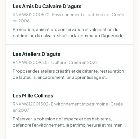
Les Amis Du Calvaire D'aguts
RNA W812000570 · Environnement et patrimoine · Créée
en 2006
Promotion, animation, conservation et valorisation du
patrimoine du calvaire situé sur la commune d'Aguts aider
à l'entretien et à l'aménagement des lieux, bâtiments, et
petit patrimoine communal, ayant un lien avec le ca…
Les Ateliers D'aguts
RNA W812009335 · Culture · Créée en 2022
Proposer des ateliers créatifs et de détente, restauration
de fauteuils, encadrement, un apprentissage et
perfectionnement de la couture et des travaux d'aiguille
au travers de différentes techniques (couture main,
Les Mille Collines
coutur…
RNA W812001302 · Environnement et patrimoine · Créée
en 2007
Préserver la cohésion de l'espace et des habitants,
défendre l'environnement, le patrimoine rural et maintenir
le cadre de vie contre toutes nuisances et toutes
dénaturations