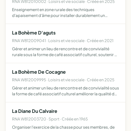
RNA W812010002 · Loisirs et vie sociale · Créée en 2025
Enseignement en zone rurale des techniques
d'apaisement d'âme pour installer durablement un
espace de paix intérieure
La Bohème D'aguts
RNA W812009041 · Loisirs et vie sociale · Créée en 2021
Gérer et animer un lieu de rencontre et de convivialité
rurale sous la forme de café associatif culturel, soutenir et
accompagner la pratique musicale et toutes activités
pouvant y être rattachées
La Bohème De Cocagne
RNA W812009995 · Loisirs et vie sociale · Créée en 2025
Gérer et animer un lieu de rencontre et de convivialité sous
la forme de café associatif culturel améliorer la qualité de
vie des habitants et habitantes et favoriser ainsi les
échanges et activités culturelles intergénér…
La Diane Du Calvaire
RNA W812003720 · Sport · Créée en 1965
Organiser l'exercice de la chasse pour ses membres, de