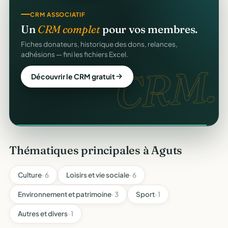
REÇUS FISCAUX
CRM ASSOCIATIF
Vos reçus
CERFA
automatiques.
Un
CRM complet
pour vos membres.
Générés et envoyés à vos donateurs en un clic,
Fiches donateurs, historique des dons, relances,
conformes au modèle officiel n°11580.
adhésions — fini les fichiers Excel.
CERFA
CRM.
Automatiser mes reçus
Découvrir le CRM gratuit
Thématiques principales à Aguts
Culture
· 6
Loisirs et vie sociale
· 6
Environnement et patrimoine
· 3
Sport
· 1
Autres et divers
· 1