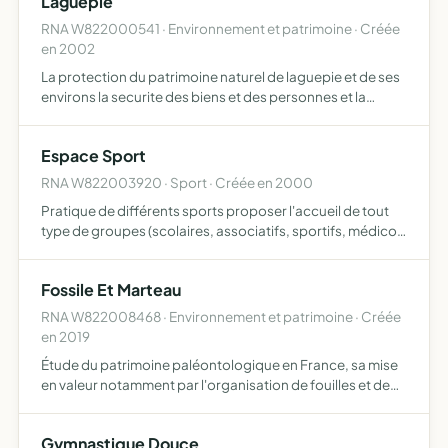
Laguepie
RNA W822000541 · Environnement et patrimoine · Créée
en 2002
La protection du patrimoine naturel de laguepie et de ses
environs la securite des biens et des personnes et la
qualite de vie des habitants
Espace Sport
RNA W822003920 · Sport · Créée en 2000
Pratique de différents sports proposer l'accueil de tout
type de groupes (scolaires, associatifs, sportifs, médico-
sociaux, institutionnels, privés, etc ) en gestion libre, en
demi-pension ou en pension complète, dans des…
Fossile Et Marteau
RNA W822008468 · Environnement et patrimoine · Créée
en 2019
Étude du patrimoine paléontologique en France, sa mise
en valeur notamment par l'organisation de fouilles et de
prospections en plus de l'exploitation muséographique et
de la diffusion des connaissances scientifiques acqu…
Gymnastique Douce