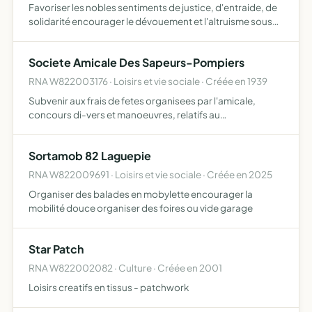
Favoriser les nobles sentiments de justice, d'entraide, de
solidarité encourager le dévouement et l'altruisme sous
toutes les formes promouvoir un large mouvement de
progression morale, de compréhension, d'union et de
Societe Amicale Des Sapeurs-Pompiers
con…
RNA W822003176 · Loisirs et vie sociale · Créée en 1939
Subvenir aux frais de fetes organisees par l'amicale,
concours di-vers et manoeuvres, relatifs au
perfectionnement et a l'instruc- tion du corps secours aux
sapeurs-pompiers tombes malades ou bles
Sortamob 82 Laguepie
RNA W822009691 · Loisirs et vie sociale · Créée en 2025
Organiser des balades en mobylette encourager la
mobilité douce organiser des foires ou vide garage
Star Patch
RNA W822002082 · Culture · Créée en 2001
Loisirs creatifs en tissus - patchwork