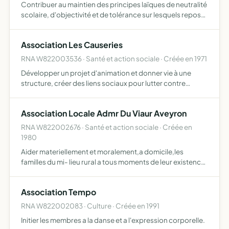
Contribuer au maintien des principes laïques de neutralité
scolaire, d'objectivité et de tolérance sur lesquels repose
l'enseignement public étudier tout ce qui concerne
l'intérêt des élèves au point de vue moral, intelle…
Association Les Causeries
RNA W822003536 · Santé et action sociale · Créée en 1971
Développer un projet d'animation et donner vie à une
structure, créer des liens sociaux pour lutter contre
l'ennui, l'isolement et favoriser l'intégration des résidents
dans leur nouvel environnement
Association Locale Admr Du Viaur Aveyron
RNA W822002676 · Santé et action sociale · Créée en
1980
Aider materiellement et moralement,a domicile,les
familles du mi- lieu rural a tous moments de leur existence
pour ce faire,etre l'employeur d'aides menageres
recrutees par l'association,notam-
Association Tempo
RNA W822002083 · Culture · Créée en 1991
Initier les membres a la danse et a l'expression corporelle.