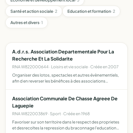
Santé et action sociale
· 2
Education et formation
· 2
Autres et divers
· 1
A.d.r.s. Association Departementale Pour La
Recherche Et La Solidarite
RNA W822000644 · Loisirs et vie sociale · Créée en 2007
Organiser des lotos, spectacles et autres évènementiels,
afin d en reverser les bénéfices à des associations
nationales, luttant pour la recherche médicale ainsi que l
aide aux personnes démunies
Association Communale De Chasse Agreee De
Laguepie
RNA W822003869 · Sport · Créée en 1968
Favoriser sur son territoire dans le respect des proprietes
et desrecoltes la repression du braconnage l'education