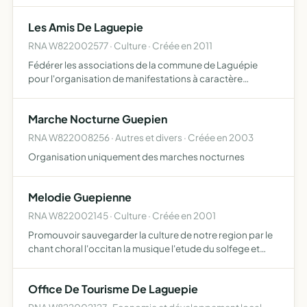
Les Amis De Laguepie
RNA W822002577 · Culture · Créée en 2011
Fédérer les associations de la commune de Laguépie
pour l'organisation de manifestations à caractère
culturel, ludique, gastronomique ou autre visant à la
promotion de la vie associative communale
Marche Nocturne Guepien
RNA W822008256 · Autres et divers · Créée en 2003
Organisation uniquement des marches nocturnes
Melodie Guepienne
RNA W822002145 · Culture · Créée en 2001
Promouvoir sauvegarder la culture de notre region par le
chant choral l'occitan la musique l'etude du solfege et
l'apprentissage musical
Office De Tourisme De Laguepie