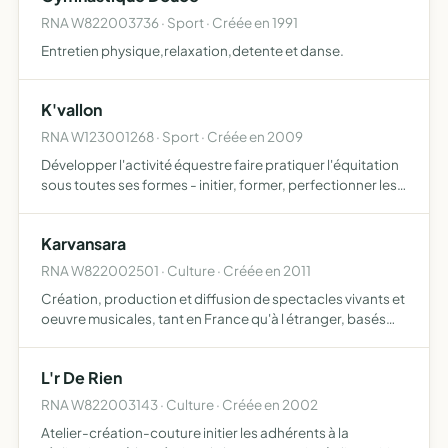
RNA W822003736 · Sport · Créée en 1991
Entretien physique,relaxation,detente et danse.
K'vallon
RNA W123001268 · Sport · Créée en 2009
Développer l'activité équestre faire pratiquer l'équitation
sous toutes ses formes - initier, former, perfectionner les
cavaliers à la pratique équestre - préparer aux examens
fédéraux et après agrément par le comité régi…
Karvansara
RNA W822002501 · Culture · Créée en 2011
Création, production et diffusion de spectacles vivants et
oeuvre musicales, tant en France qu'à l étranger, basés
sur la rencontre et l'échange entre les cultures
(européennes, africaines, maghrébines ...) et les genres …
L'r De Rien
RNA W822003143 · Culture · Créée en 2002
Atelier-création-couture initier les adhérents à la