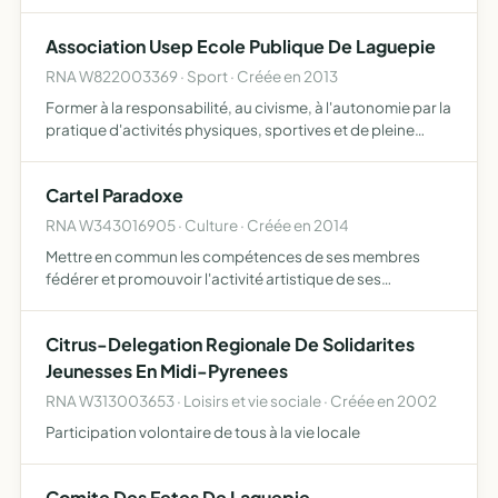
Association Usep Ecole Publique De Laguepie
RNA W822003369 · Sport · Créée en 2013
Former à la responsabilité, au civisme, à l'autonomie par la
pratique d'activités physiques, sportives et de pleine
nature
Cartel Paradoxe
RNA W343016905 · Culture · Créée en 2014
Mettre en commun les compétences de ses membres
fédérer et promouvoir l'activité artistique de ses
membres, par le biais d'expositions, de représentations et
d'actions diverses organiser des événements et
Citrus-Delegation Regionale De Solidarites
manifestations a…
Jeunesses En Midi-Pyrenees
RNA W313003653 · Loisirs et vie sociale · Créée en 2002
Participation volontaire de tous à la vie locale
Comite Des Fetes De Laguepie