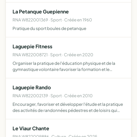
chèque-emploi-service, à tout employeur potentiel
La Petanque Guepienne
RNA W822001369 · Sport · Créée en 1960
Pratique du sport boules de petanque
Laguepie Fitness
RNA W822008721 · Sport · Créée en 2020
Organiser la pratique de l'éducation physique et de la
gymnastique volontaire favoriser la formation et le
perfectionnement des animateurs et des élus de
l'association organiser des manifestations entrant dans le
Laguepie Rando
cadre de…
RNA W822002139 · Sport · Créée en 2010
Encourager, favoriser et développer l'étude et la pratique
des activités de randonnées pédestres et de loisirs qui
peuvent y être associés et de resserrer les liens d'amitiés
entre ses membres
Le Viaur Chante
RNA W822009886 · Culture · Créée en 2025