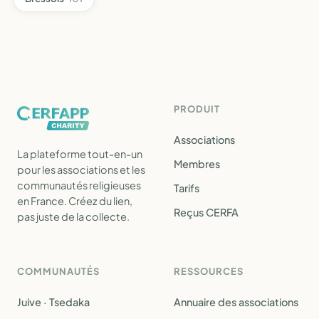
PRODUIT
Associations
La plateforme tout-en-un
Membres
pour les associations et les
communautés religieuses
Tarifs
en France. Créez du lien,
Reçus CERFA
pas juste de la collecte.
COMMUNAUTÉS
RESSOURCES
Juive · Tsedaka
Annuaire des associations