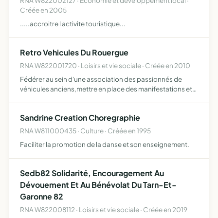
RNA W822002127 · Economie et développement local ·
Créée en 2005
.....accroitre l activite touristique...
Retro Vehicules Du Rouergue
RNA W822001720 · Loisirs et vie sociale · Créée en 2010
Fédérer au sein d'une association des passionnés de
véhicules anciens,mettre en place des manifestations et
des animations autour du thème des véhicules anciens,
rassembler des amateurs de véhicules anciens afin de
Sandrine Creation Choregraphie
restau…
RNA W811000435 · Culture · Créée en 1995
Faciliter la promotion de la danse et son enseignement.
Sedb82 Solidarité, Encouragement Au
Dévouement Et Au Bénévolat Du Tarn-Et-
Garonne 82
RNA W822008112 · Loisirs et vie sociale · Créée en 2019