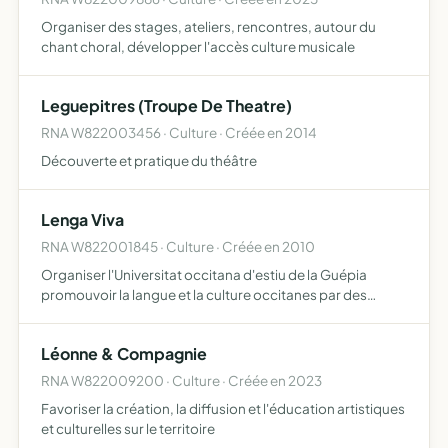
Organiser des stages, ateliers, rencontres, autour du
chant choral, développer l'accès culture musicale
Leguepitres (Troupe De Theatre)
RNA W822003456 · Culture · Créée en 2014
Découverte et pratique du théâtre
Lenga Viva
RNA W822001845 · Culture · Créée en 2010
Organiser l'Universitat occitana d'estiu de la Guépia
promouvoir la langue et la culture occitanes par des
actions diverses d'éducation populaire
Léonne & Compagnie
RNA W822009200 · Culture · Créée en 2023
Favoriser la création, la diffusion et l'éducation artistiques
et culturelles sur le territoire