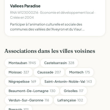
Vallees Paradise
RNA W123000216 · Economie et développement local ·
Créée en 2004
Participer à l'animation culturelle et sociale des
communes des vallées de l'Aveyron et du Viaur.
L'association se donne comme objet de développer du
lien social et de la solidarité en favorisant les échanges, les
rencont…
Associations dans les villes voisines
Montauban
· 1945
Castelsarrasin
· 328
Moissac
· 327
Caussade
· 207
Montech
· 175
Nègrepelisse
· 169
Saint-Antonin-Noble-Val
· 143
Beaumont-De-Lomagne
· 130
Grisolles
· 117
Verdun-Sur-Garonne
· 116
Lafrançaise
· 102
Bressols
· 101