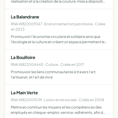
réalisation et à la création de la couture, mise à disposition
d'un atelier et de matériel. travail à base de récupération
de chutes de tissus, de vêtements.partenariat …
La Balandrane
RNA W822009347 · Environnement et patrimoine · Créée
en 2023
Promouvoir l'économie circulaire et solidaire ainsi que
l'écologie et la culture en créant un espace permettant le
don et la récupération à bas coût de vêtements, livres et
objets
La Bouilloire
RNA W822004440 · Culture · Créée en 2017
Promouvoir les liens communautaires à travers l'art,
l'artisanat, et l'art de vivre
La Main Verte
RNA W822001039 · Loisirs et vie sociale · Créée en 2008
Mettre en commun les moyens et les compétences des
employés en chèque-emploi-service-adhérents, afin de
faciliter l'accès à tous les services possibles par le biais du