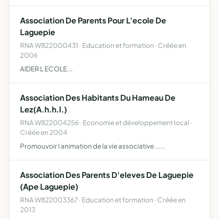
cynegetique de ses membres et, en general d'assurer une
meilleure organisation
Association De Parents Pour L'ecole De
Laguepie
RNA W822000431 · Education et formation · Créée en
2006
AIDER L ECOLE...
Association Des Habitants Du Hameau De
Lez(A.h.h.l.)
RNA W822004256 · Economie et développement local ·
Créée en 2004
Promouvoir l animation de la vie associative .....
Association Des Parents D'eleves De Laguepie
(Ape Laguepie)
RNA W822003367 · Education et formation · Créée en
2013