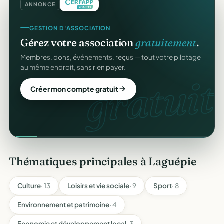
ANNONCE
GESTION D'ASSOCIATION
Gérez votre association
gratuitement
.
Membres, dons, événements, reçus — tout votre pilotage
au même endroit, sans rien payer.
gratuit.
Créer mon compte gratuit
Thématiques principales à Laguépie
Culture
· 13
Loisirs et vie sociale
· 9
Sport
· 8
Environnement et patrimoine
· 4
Economie et développement local
· 3