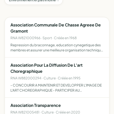
Association Communale De Chasse Agreee De
Gramont
RNA W821000966 · Sport · Créée en 1968
Repression du braconnage, education cynegetique des
membres et assurer une meilleure organisation technique
de la chasse.
Association Pour La Diffusion De L'art
Choregraphique
RNA W882000294 · Culture · Créée en 1995
- CONCOURIR A MAINTENIR ET DEVELOPPER L'IMAGE DE
L'ART CHOREGRAPHIQUE - PARTICIPER AU
DEVELOPPEMENT DE LA DANSE ET DANS L'ACTION
CULTURELLE QUE LES POUVOIRS INSTITUTIONNELS
Association Transparence
DOIVENT APPORTER A TRAVERS LES REGIONS VERS UN
P…
RNA W821005481 · Culture · Créée en 2020