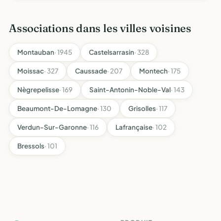
d'échange s'attacher à la conservation et au
développement…
Associations dans les villes voisines
Montauban
· 1945
Castelsarrasin
· 328
Moissac
· 327
Caussade
· 207
Montech
· 175
Nègrepelisse
· 169
Saint-Antonin-Noble-Val
· 143
Beaumont-De-Lomagne
· 130
Grisolles
· 117
Verdun-Sur-Garonne
· 116
Lafrançaise
· 102
Bressols
· 101