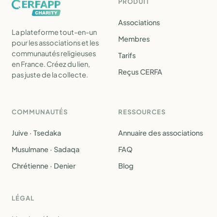
PRODUIT
Associations
La plateforme tout-en-un
Membres
pour les associations et les
communautés religieuses
Tarifs
en France. Créez du lien,
Reçus CERFA
pas juste de la collecte.
COMMUNAUTÉS
RESSOURCES
Juive · Tsedaka
Annuaire des associations
Musulmane · Sadaqa
FAQ
Chrétienne · Denier
Blog
LÉGAL