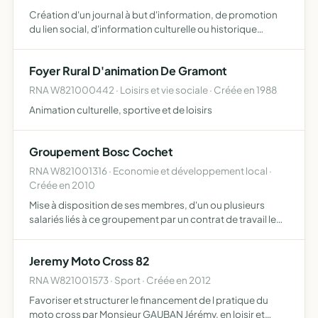
Création d'un journal à but d'information, de promotion
du lien social, d'information culturelle ou historique
concernant le village de Gramont
Foyer Rural D'animation De Gramont
RNA W821000442 · Loisirs et vie sociale · Créée en 1988
Animation culturelle, sportive et de loisirs
Groupement Bosc Cochet
RNA W821001316 · Economie et développement local ·
Créée en 2010
Mise à disposition de ses membres, d'un ou plusieurs
salariés liés à ce groupement par un contrat de travail le
groupement ne peut éffectuer d'opération a but lucratif
convention collective des exploitations agricole du T…
Jeremy Moto Cross 82
RNA W821001573 · Sport · Créée en 2012
Favoriser et structurer le financement de l pratique du
moto cross par Monsieur GAUBAN Jérémy, en loisir et