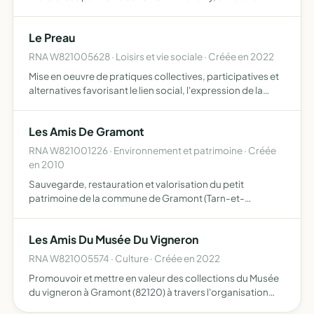
compétition, afin d'obtenir des sponsors
Le Preau
RNA W821005628 · Loisirs et vie sociale · Créée en 2022
Mise en oeuvre de pratiques collectives, participatives et
alternatives favorisant le lien social, l'expression de la
citoyenneté active et le développement de l'économie
locale et solidaire sur le territoire (ces pratiqu…
Les Amis De Gramont
RNA W821001226 · Environnement et patrimoine · Créée
en 2010
Sauvegarde, restauration et valorisation du petit
patrimoine de la commune de Gramont (Tarn-et-
Garonne)
Les Amis Du Musée Du Vigneron
RNA W821005574 · Culture · Créée en 2022
Promouvoir et mettre en valeur des collections du Musée
du vigneron à Gramont (82120) à travers l'organisation
des visites, de conférences thématiques, de bourses