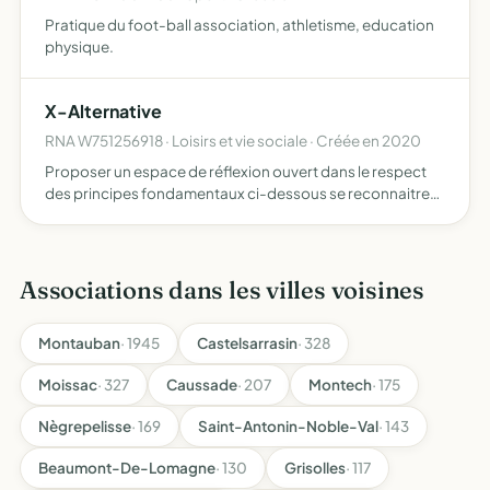
Pratique du foot-ball association, athletisme, education
physique.
X-Alternative
RNA W751256918 · Loisirs et vie sociale · Créée en 2020
Proposer un espace de réflexion ouvert dans le respect
des principes fondamentaux ci-dessous se reconnaitre
dans l'article premier de la constitution la France est une
république indivisible, laïque, démocratique et socia…
Associations dans les villes voisines
Montauban
· 1945
Castelsarrasin
· 328
Moissac
· 327
Caussade
· 207
Montech
· 175
Nègrepelisse
· 169
Saint-Antonin-Noble-Val
· 143
Beaumont-De-Lomagne
· 130
Grisolles
· 117