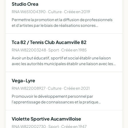
Studio Orea
Compagnonnage…
RNA W651004390 · Culture · Créée en 2019
Permettre la promotion et la diffusion de professionnels
et d'artistes par le biais de réalisations sonores
enregistrements audio et audiovisuels réalisations
graphiques régie et organisation de concerts, de festivals
Tca 82 / Tennis Club Aucamville 82
et …
RNA W822003248 · Sport · Créée en 1985
Avoir un but éducatif, sportif et social établir une liaison
avec les autorités municipales établir une liaison avec les
différentes associations locales ou voisines promouvoir
la pratique du tennis ainsi que des discipli…
Vega-Lyre
RNA W822008927 · Culture · Créée en 2021
Promouvoir le développement personnel par
l'apprentissage de connaissances et la pratique
d'activités dans les domaines de l'art, de la culture, du
bien-être, de la santé et tout autre concourant à
Violette Sportive Aucamvilloise
l'amélioration de l'êtr…
RNA W822002730 · Sport · Créée en 1947