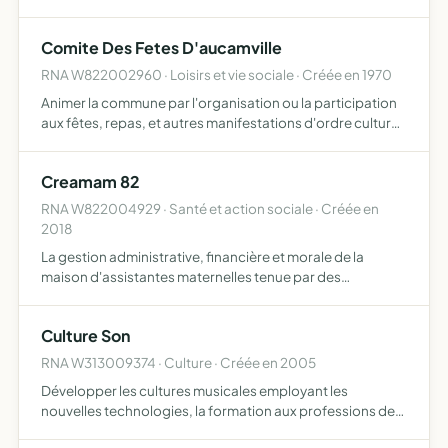
Comite Des Fetes D'aucamville
RNA W822002960 · Loisirs et vie sociale · Créée en 1970
Animer la commune par l'organisation ou la participation
aux fêtes, repas, et autres manifestations d'ordre culturel,
éducatif ou social établir une liaison avec les autorités
municipales établir une liaison avec les auto…
Creamam 82
RNA W822004929 · Santé et action sociale · Créée en
2018
La gestion administrative, financière et morale de la
maison d'assistantes maternelles tenue par des
assistantes maternelles agréées. Cette M.A.M. permet la
prise en compte de chaque enfant accueilli dans son
Culture Son
individualit…
RNA W313009374 · Culture · Créée en 2005
Développer les cultures musicales employant les
nouvelles technologies, la formation aux professions de
disque-jockey généralistes par un enseignement à la fois