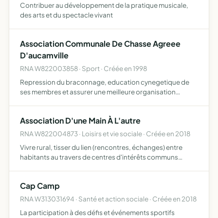
Contribuer au développement de la pratique musicale,
des arts et du spectacle vivant
Association Communale De Chasse Agreee
D'aucamville
RNA W822003858 · Sport · Créée en 1998
Repression du braconnage, education cynegetique de
ses membres et assurer une meilleure organisation
technique de la chasse
Association D'une Main À L'autre
RNA W822004873 · Loisirs et vie sociale · Créée en 2018
Vivre rural, tisser du lien (rencontres, échanges) entre
habitants au travers de centres d'intérêts communs
partager du temps, des savoir-faire et savoir être
intergénérationnels, co-créer avec les structures
Cap Camp
associatives…
RNA W313031694 · Santé et action sociale · Créée en 2018
La participation à des défis et événements sportifs