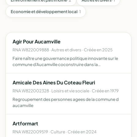
Economie et développement local
· 1
Agir Pour Aucamville
RNA W822009888 · Autres et divers · Créée en 2025
Faire naître une gouvernance politique innovante sur le
commune d'Aucamville coconstruire dans la
transparence avec les citoyens bâtir des projets d'actions
et promouvoir cette nouvelle attitude politique
Amicale Des Aines Du Coteau Fleuri
rassembler tous …
RNA W822002328 · Loisirs et vie sociale · Créée en 1979
Regroupement des personnes agees de la commune d
aucamville
Artformart
RNA W822009519 · Culture · Créée en 2024