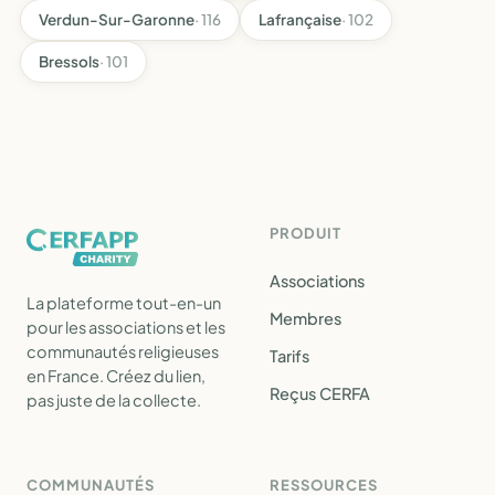
Verdun-Sur-Garonne
· 116
Lafrançaise
· 102
Bressols
· 101
PRODUIT
Associations
La plateforme tout-en-un
Membres
pour les associations et les
communautés religieuses
Tarifs
en France. Créez du lien,
Reçus CERFA
pas juste de la collecte.
COMMUNAUTÉS
RESSOURCES