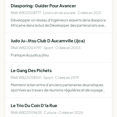
théorique, pratique et juridique avec étude et suivi
Diasporing: Guider Pour Avancer
personn…
RNA W822008777 · Loisirs et vie sociale · Créée en 2021
Développer un réseau d'ingénieurs experts de la diaspora
Africaine dans le but de Développer des partenariats avec
des Universités et écoles d'ingénieurs locales Afin de
mettre en place un système de Mentoring entre les i…
Judo Ju-Jitsu Club D Aucamville (Jjca)
RNA W822004797 · Sport · Créée en 2003
Pratique du judo ju jitsu
Le Gang Des Pichets
RNA W822008341 · Sport · Créée en 2019
Maintenir le lien entre d'anciens partenaires de pratiques
sportives au travers de réunions régulières et de voyages
culturels
Le Trio Du Coin D'la Rue
RNA W822009635 · Culture · Créée en 2024