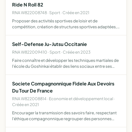
Ride N Roll 82
RNA W822008748 · Sport · Créée en 2021
Proposer des activités sportives de loisir et de
compétition, création de structures sportives adaptées,
promouvoir les valeurs du sport
Self-Defense Ju-Jutsu Occitanie
RNA W822009410 · Sport · Créée en 2023
Faire connaître et développer les techniques martiales de
l'école du Goshinkai établir des liens sociaux entre ses
membres
Societe Compagnonnique Fidele Aux Devoirs
Du Tour De France
RNA W822008814 · Economie et développement local ·
Créée en 2021
Encourager la transmission des savoirs faire, respectant
l'éthique compagnonnique regrouper des personnes
Compagnons ou futurs Compagnons souhaitant s'unir
autour d'un projet commun, défendant les valeurs du