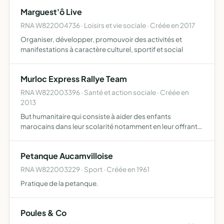
du bien-être proposer des cours et des activités …
Marguest'ô Live
RNA W822004736 · Loisirs et vie sociale · Créée en 2017
Organiser, développer, promouvoir des activités et
manifestations à caractère culturel, sportif et social
Murloc Express Rallye Team
RNA W822003396 · Santé et action sociale · Créée en
2013
But humanitaire qui consiste à aider des enfants
marocains dans leur scolarité notamment en leur offrant
des fournitures scolaires et sportives
Petanque Aucamvilloise
RNA W822003229 · Sport · Créée en 1961
Pratique de la petanque.
Poules & Co