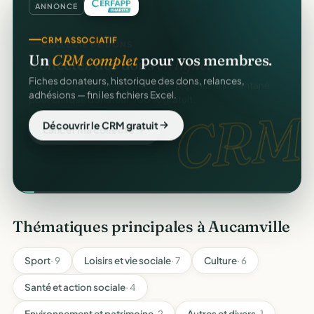
ANNONCE
CRM ASSOCIATIF
Un
CRM complet
pour vos membres.
Fiches donateurs, historique des dons, relances,
adhésions — fini les fichiers Excel.
CRM.
Découvrir le CRM gratuit
Thématiques principales à Aucamville
Sport
· 9
Loisirs et vie sociale
· 7
Culture
· 6
Santé et action sociale
· 4
Environnement et patrimoine
· 2
Autres et divers
· 1