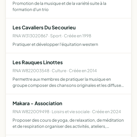
Promotion de la musique et de la variété suite à la
formation d'un trio
Les Cavaliers Du Secourieu
RNA W313020867 · Sport · Créée en 1998
Pratiquer et développer l'équitation western
Les Rauques Linottes
RNA W822003548 · Culture · Créée en 2014
Permettre aux membres de pratiquer la musique en
groupe composer des chansons originales et les diffuser
répéter et jouer afin de maîtriser un répertoire ouvrir le
groupe musical à tous membres et invités extérieurs se
Makara - Association
pr…
RNA W822009498 · Loisirs et vie sociale · Créée en 2024
Proposer des cours de yoga, de relaxation, de méditation
et de respiration organiser des activités, ateliers,
retraites, séjours et d'autres manifestations dans l'activité