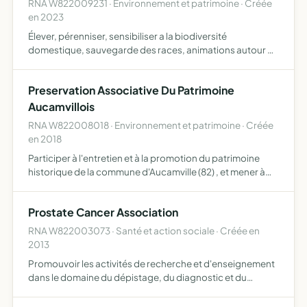
RNA W822009231 · Environnement et patrimoine · Créée
en 2023
Élever, pérenniser, sensibiliser a la biodiversité
domestique, sauvegarde des races, animations autour de
l'objet
Preservation Associative Du Patrimoine
Aucamvillois
RNA W822008018 · Environnement et patrimoine · Créée
en 2018
Participer à l'entretien et à la promotion du patrimoine
historique de la commune d'Aucamville (82) , et mener à
cet effet des actions d'intérêt général, présentant un
caractère social, éducatif, sportif, familial ou cult…
Prostate Cancer Association
RNA W822003073 · Santé et action sociale · Créée en
2013
Promouvoir les activités de recherche et d'enseignement
dans le domaine du dépistage, du diagnostic et du
traitement du cancer de la prostate