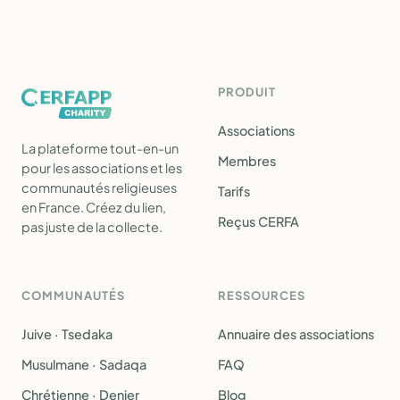
PRODUIT
Associations
La plateforme tout-en-un
Membres
pour les associations et les
communautés religieuses
Tarifs
en France. Créez du lien,
Reçus CERFA
pas juste de la collecte.
COMMUNAUTÉS
RESSOURCES
Juive · Tsedaka
Annuaire des associations
Musulmane · Sadaqa
FAQ
Chrétienne · Denier
Blog