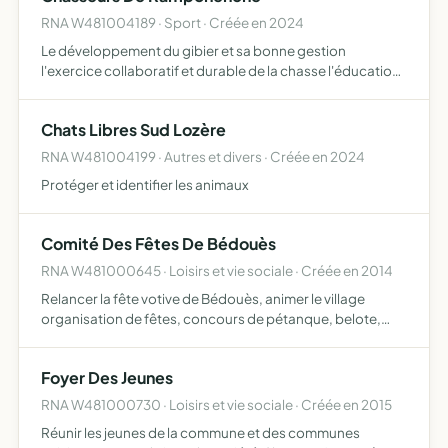
RNA W481004189 · Sport · Créée en 2024
Le développement du gibier et sa bonne gestion
l'exercice collaboratif et durable de la chasse l'éducation
cynégétique de ses membres le respect de
l'environnement, des propriétés et des activités agricoles
Chats Libres Sud Lozère
RNA W481004199 · Autres et divers · Créée en 2024
Protéger et identifier les animaux
Comité Des Fêtes De Bédouès
RNA W481000645 · Loisirs et vie sociale · Créée en 2014
Relancer la fête votive de Bédouès, animer le village
organisation de fêtes, concours de pétanque, belote,
lotos, jeux d'enfants, tombolas, loteries, concerts,
musiques, bals, vide-greniers, braderies, marchés
Foyer Des Jeunes
producteurs…
RNA W481000730 · Loisirs et vie sociale · Créée en 2015
Réunir les jeunes de la commune et des communes