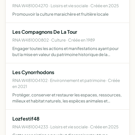
RNA W481004270 · Loisirs et vie sociale · Créée en 2025
Promouvoir la culture maraichère et fruitière locale
Les Compagnons De La Tour
RNA W481000802 · Culture · Créée en 1989
Engager toutes les actions et manifestations ayant pour
but la mise en valeur du patrimoine historique de la
commune de Bédouès-Cocurès et contribuer, par toutes
ses initiatives, au développement culturel, économique et
Les Cynorrhodons
t…
RNA W481004102 · Environnement et patrimoine · Créée
en 2021
Protéger, conserver et restaurer les espaces, ressources,
milieux et habitat naturels, les espèces animales et
végétales, la diversité et les équilibres fondamentaux
écologiques, l'eau, l'air, les sols, les sites, les pay…
Lozfestif48
RNA W481004233 · Loisirs et vie sociale · Créée en 2025