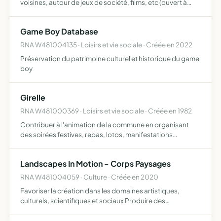
voisines, autour de jeux de société, films, etc (ouvert à
tout public)
Game Boy Database
RNA W481004135 · Loisirs et vie sociale · Créée en 2022
Préservation du patrimoine culturel et historique du game
boy
Girelle
RNA W481000369 · Loisirs et vie sociale · Créée en 1982
Contribuer à l'animation de la commune en organisant
des soirées festives, repas, lotos, manifestations
sportives... et toutes manifestations susceptibles de
développer la vie culturelle (festival contes et
Landscapes In Motion - Corps Paysages
rencontres,voy…
RNA W481004059 · Culture · Créée en 2020
Favoriser la création dans les domaines artistiques,
culturels, scientifiques et sociaux Produire des
spectacles, des écrits, des performances, des
expositions, et toute forme artistique, les diffuser et les