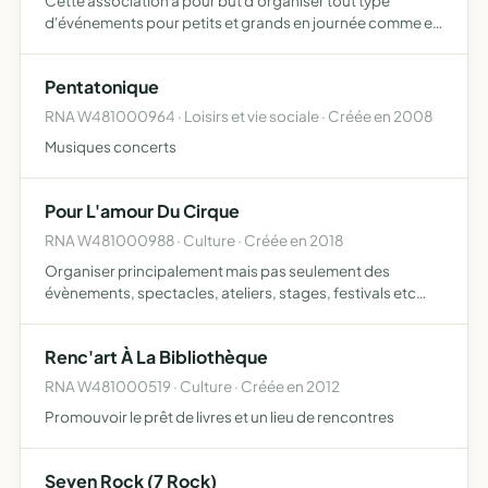
Cette association a pour but d'organiser tout type
d'événements pour petits et grands en journée comme en
soirée. Nous sommes à votre disposition pour toutes
propositions tout au long de l'année pour organiser ce
Pentatonique
que vous…
RNA W481000964 · Loisirs et vie sociale · Créée en 2008
Musiques concerts
Pour L'amour Du Cirque
RNA W481000988 · Culture · Créée en 2018
Organiser principalement mais pas seulement des
évènements, spectacles, ateliers, stages, festivals etc
dans le thème des arts de la rue, musique, cirque, théâtre,
danse etc ou autre proposer des ateliers et stages pour
Renc'art À La Bibliothèque
a…
RNA W481000519 · Culture · Créée en 2012
Promouvoir le prêt de livres et un lieu de rencontres
Seven Rock (7 Rock)