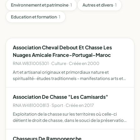
Environnement et patrimoine
· 1
Autres et divers
· 1
Education et formation
· 1
Association Cheval Debout Et Chasse Les
Nuages Amicale France-Portugal-Maroc
RNA W831005301 · Culture · Créée en 2000
Art et artisanal originaux et primordiaux nature et
spiritualité- études traditionnels - manifestations arts et
traditions - publication d'ouvrages littéraire nature et
spiritualité - et autres fonctions liés à la traditi…
Association De Chasse "Les Camisards"
RNA W481000813 · Sport · Créée en 2017
Exploitation de la chasse sur les territoires où celle-ci
détient le droit de chasse, dans le souci de la préservation
de la faune sauvage, du développement du capital
cynégétique, du respect des équilibres biologiques, n…
Chasseurs De Ramponenche