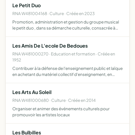
Le Petit Duo
transmettre
RNA W481004168 · Culture · Créée en 2023
Promotion, administration et gestion du groupe musical
le petit duo , dans sa démarche culturelle, consacrée à
l'expression musicale et chantée
Les Amis De L'ecole De Bedoues
RNA W481000270 · Education et formation · Créée en
1952
Contribuer à la défense de l'enseignement public et laïque
en achetant du matériel collectif d'enseignement, en
organisant et finançant des promenades scolaires, en
procurant gratuitement les fournitures scolaires à tous …
Les Arts Au Soleil
RNA W481000680 · Culture · Créée en 2014
Organiser et animer des événements culturels pour
promouvoir les artistes locaux
Les Bulbilles