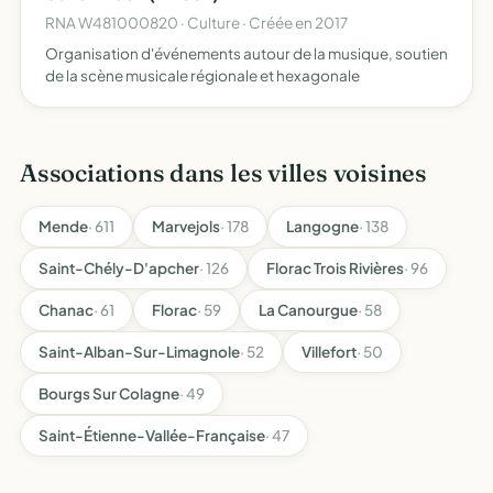
RNA W481000820 · Culture · Créée en 2017
Organisation d'événements autour de la musique, soutien
de la scène musicale régionale et hexagonale
Associations dans les villes voisines
Mende
· 611
Marvejols
· 178
Langogne
· 138
Saint-Chély-D'apcher
· 126
Florac Trois Rivières
· 96
Chanac
· 61
Florac
· 59
La Canourgue
· 58
Saint-Alban-Sur-Limagnole
· 52
Villefort
· 50
Bourgs Sur Colagne
· 49
Saint-Étienne-Vallée-Française
· 47