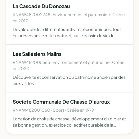
opérations sans but lucratif
La Cascade Du Donozau
RNA W482002248 · Environnement et patrimoine · Créée
en 2017
Développer les différentes activités économiques, tout
en préservant le milieu naturel, sur le bassin de vie de
Langogne et ses environs et plus particulièrement sur les
abords du plan d'eau de Naussac permettre également…
Les Sallésiens Malins
RNA W482005565 · Environnement et patrimoine · Créée
en 2020
Découverte et conservation du patrimoine ancien par des
jeux visites
Societe Communale De Chasse D'auroux
RNA W482001060 · Sport · Créée en 1979
Location de droits de chasse, développement du gibier et
sa bonne gestion, exercice collectif et durable de la
chasse, répression du braconnage, éducation
cynégétique de ses membres, respect de