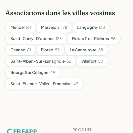
l'environnement, des propri…
Associations dans les villes voisines
Mende
· 611
Marvejols
· 178
Langogne
· 138
Saint-Chély-D'apcher
· 126
Florac Trois Rivières
· 96
Chanac
· 61
Florac
· 59
La Canourgue
· 58
Saint-Alban-Sur-Limagnole
· 52
Villefort
· 50
Bourgs Sur Colagne
· 49
Saint-Étienne-Vallée-Française
· 47
PRODUIT