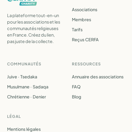
Associations
La plateforme tout-en-un
Membres
pour les associations et les
communautés religieuses
Tarifs
en France. Créez du lien,
Reçus CERFA
pas juste de la collecte.
COMMUNAUTÉS
RESSOURCES
Juive · Tsedaka
Annuaire des associations
Musulmane · Sadaqa
FAQ
Chrétienne · Denier
Blog
LÉGAL
Mentions légales