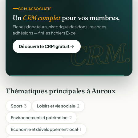
CRM ASSOCIATIF
REÇUS FISCAUX
Un
CRM complet
pour vos membres.
Vos reçus
CERFA
automatiques.
Fiches donateurs, historique des dons, relances,
Générés et envoyés à vos donateurs en un clic,
adhésions — fini les fichiers Excel.
conformes au modèle officiel n°11580.
CRM.
CERFA
Découvrir le CRM gratuit
Automatiser mes reçus
Thématiques principales à Auroux
Sport
· 3
Loisirs et vie sociale
· 2
Environnement et patrimoine
· 2
Economie et développement local
· 1