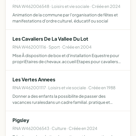
RNA W462006548 · Loisirs et vie sociale · Créée en 2024
Animation de la commune par l'organisation de fêtes et
manifestations d'ordre culturel, éducatif ou social
Les Cavaliers De La Vallee Du Lot
RNA W462001116 · Sport · Créée en 2004
Mise Â disposition de box et d'installation Equestre pour
propriEtaires de chevaux.accueil Etapes pour cavaliers
randonneurs.regroupement de cavaliers amateurs pour
ballade collective
Les Vertes Annees
RNA W462001117 · Loisirs et vie sociale · Créée en 1988
Donner a des enfants la possibilite de passer des
vacances ruralesdans un cadre familial. pratique et
etudes des travaux manuels lies au terroir du lot (geologie,
poterie, equitation...).
Pigsley
RNA W462006543 · Culture · Créée en 2024