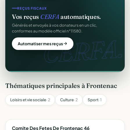
COLLECTE DE DONS
REÇUS FISCAUX
Collectez des dons
en ligne
.
Vos reçus
CERFA
automatiques.
Campagnes, paiement sécurisé, reçu fiscal instantané
Générés et envoyés à vos donateurs en un clic,
pour chaque donateur. 100 % gratuit.
conformes au modèle officiel n°11580.
dons
CERFA.
Lancer ma collecte
Automatiser mes reçus
Thématiques principales à Frontenac
Loisirs et vie sociale
· 2
Culture
· 2
Sport
· 1
Comite Des Fetes De Frontenac 46