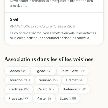
Développer la création, la pratique et la promotion des
arts vivants
Xnhl
RNA W743002923 · Culture · Créée en 2017
La volonté de promouvoir et mettre en valeur les activités
musicales, artistiques et culturelles dans la France, à
l'échelle régionale, nationale et internationale le travail de
producteur et la recherche de sponsors et p…
Associations dans les villes voisines
Cahors
· 981
Figeac
· 698
Saint-Céré
· 235
Gourdon
· 204
Souillac
· 165
Gramat
· 141
Pradines
· 106
Cajarc
· 102
Bretenoux
· 100
Prayssac
· 99
Martel
· 89
Luzech
· 88