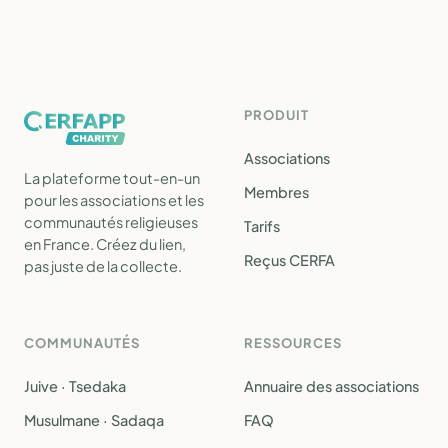
PRODUIT
Associations
La plateforme tout-en-un
Membres
pour les associations et les
communautés religieuses
Tarifs
en France. Créez du lien,
Reçus CERFA
pas juste de la collecte.
COMMUNAUTÉS
RESSOURCES
Juive · Tsedaka
Annuaire des associations
Musulmane · Sadaqa
FAQ