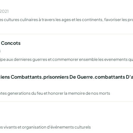
 2021
ultures culinaires à travers les ages et les continents, favoriser les prod
e Concots
8
rticipe aux dernieres guerres et commemorer ensemble les evenements q
ciens Combattants.prisonniers De Guerre.combattants D'a
rentes generations du feu et honorer la memoire de nos morts
es vivants et organisation d'événements culturels