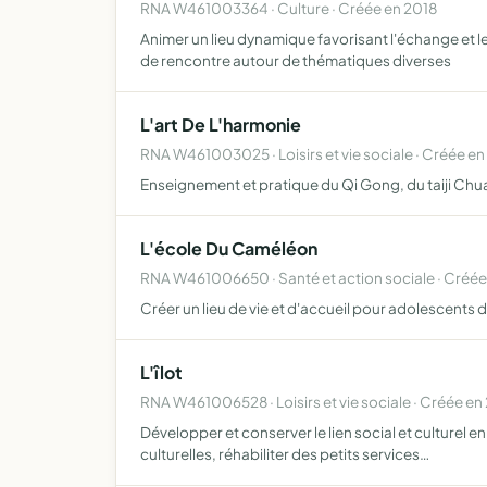
RNA W461003364 · Culture · Créée en 2018
Animer un lieu dynamique favorisant l'échange et le
de rencontre autour de thématiques diverses
L'art De L'harmonie
RNA W461003025 · Loisirs et vie sociale · Créée en
Enseignement et pratique du Qi Gong, du taiji Chuan
L'école Du Caméléon
RNA W461006650 · Santé et action sociale · Créée
Créer un lieu de vie et d'accueil pour adolescents de
L'îlot
RNA W461006528 · Loisirs et vie sociale · Créée en
Développer et conserver le lien social et culturel e
culturelles, réhabiliter des petits services…