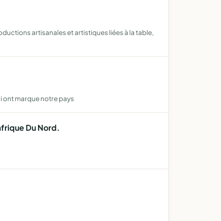
uctions artisanales et artistiques liées à la table,
ui ont marque notre pays
frique Du Nord.