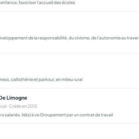
enfance, favoriser l'accueil des écoles
éveloppement de la responsabilité, du civisme, de l'autonomie au travers
s, callisthénie et parkour, en milieu rural
De Limogne
al · Créée en 2012
s salariés, lié(s) à ce Groupement par un contrat de travail