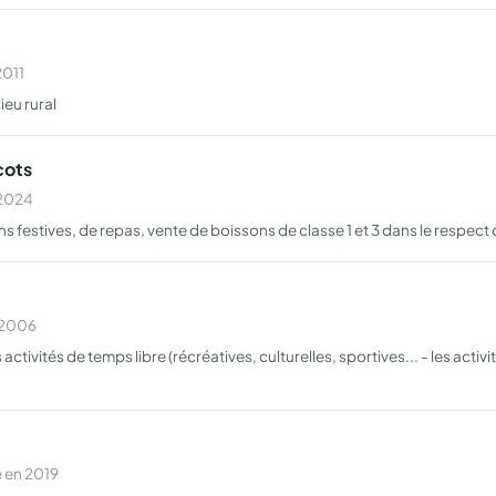
2011
ieu rural
cots
 2024
 festives, de repas, vente de boissons de classe 1 et 3 dans le respect d
n 2006
ctivités de temps libre (récréatives, culturelles, sportives... - les acti
 en 2019