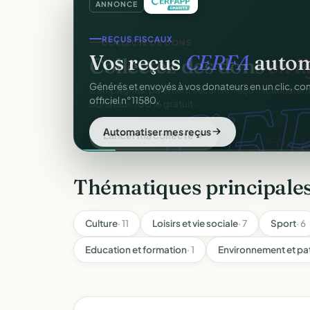
ANNONCE
REÇUS FISCAUX
Vos reçus
CERFA
autom
CER
Générés et envoyés à vos donateurs en un clic, c
officiel n°11580.
Automatiser mes reçus
Thématiques principales
Culture
· 11
Loisirs et vie sociale
· 7
Sport
· 6
Education et formation
· 1
Environnement et pa