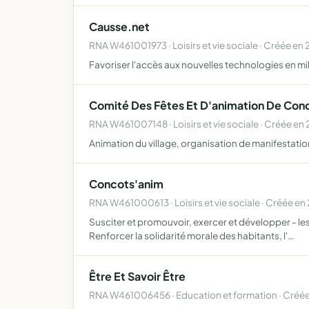
Causse.net
RNA W461001973 · Loisirs et vie sociale · Créée en 
Favoriser l'accès aux nouvelles technologies en mil
Comité Des Fêtes Et D'animation De Con
RNA W461007148 · Loisirs et vie sociale · Créée en
Animation du village, organisation de manifestations
Concots'anim
RNA W461000613 · Loisirs et vie sociale · Créée e
Susciter et promouvoir, exercer et développer - les a
Renforcer la solidarité morale des habitants, l'…
Être Et Savoir Être
RNA W461006456 · Education et formation · Créée