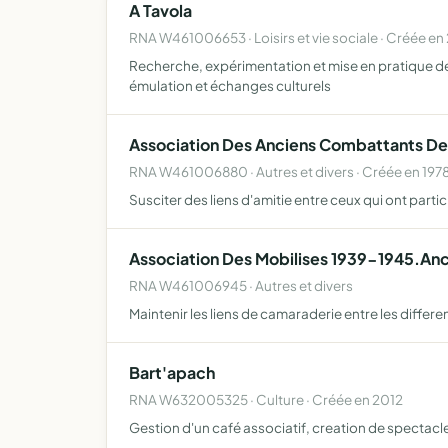
A Tavola
RNA W461006653 · Loisirs et vie sociale · Créée en
Recherche, expérimentation et mise en pratique des c
émulation et échanges culturels
Association Des Anciens Combattants D
RNA W461006880 · Autres et divers · Créée en 197
Susciter des liens d'amitie entre ceux qui ont pa
Association Des Mobilises 1939-1945.An
RNA W461006945 · Autres et divers
Maintenir les liens de camaraderie entre les diffe
Bart'apach
RNA W632005325 · Culture · Créée en 2012
Gestion d'un café associatif, creation de spectacl