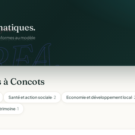
atiques.
FA.
onformes au modèle
 à Concots
Santé et action sociale
· 2
Economie et développement local
· 
trimoine
· 1