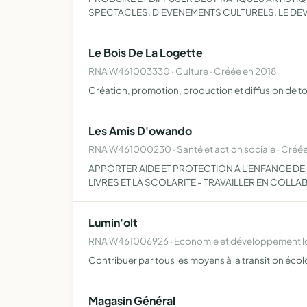
SPECTACLES, D'EVENEMENTS CULTURELS, LE 
Le Bois De La Logette
RNA W461003330 · Culture · Créée en 2018
Création, promotion, production et diffusion de to
Les Amis D'owando
RNA W461000230 · Santé et action sociale · Créé
APPORTER AIDE ET PROTECTION A L'ENFANCE DE 
LIVRES ET LA SCOLARITE - TRAVAILLER EN COLLA
Lumin'olt
RNA W461006926 · Economie et développement lo
Contribuer par tous les moyens à la transition éc
Magasin Général