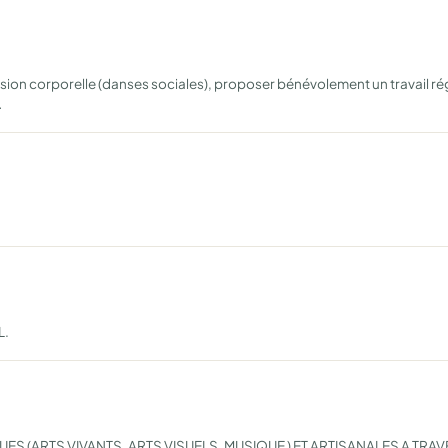
on corporelle (danses sociales), proposer bénévolement un travail régu
…
L.
S (ARTS VIVANTS, ARTS VISUELS, MUSIQUE ) ET ARTISANALES A TRAVE