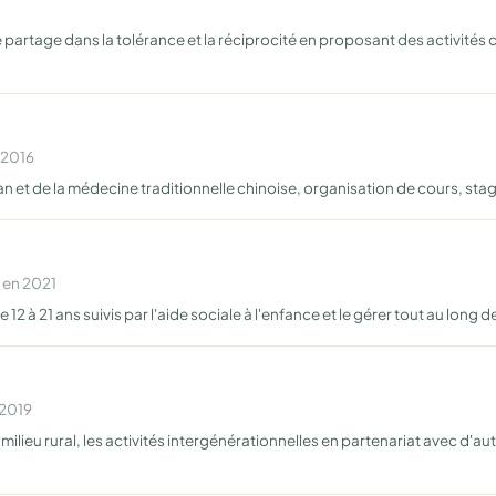
 partage dans la tolérance et la réciprocité en proposant des activités c
 2016
 et de la médecine traditionnelle chinoise, organisation de cours, stages
 en 2021
 12 à 21 ans suivis par l'aide sociale à l'enfance et le gérer tout au long 
 2019
n milieu rural, les activités intergénérationnelles en partenariat avec d