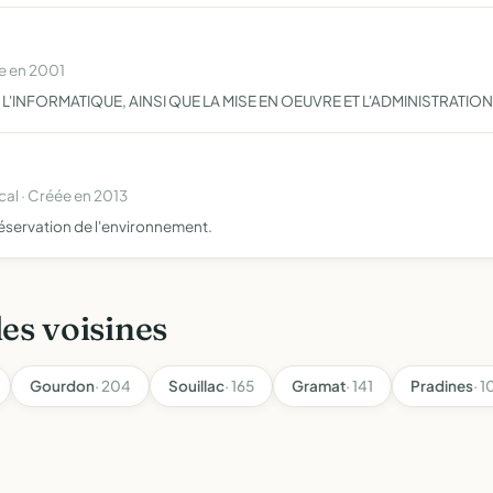
e en 2001
 L'INFORMATIQUE, AINSI QUE LA MISE EN OEUVRE ET L'ADMINISTRATI
al · Créée en 2013
réservation de l'environnement.
les voisines
Gourdon
· 204
Souillac
· 165
Gramat
· 141
Pradines
· 1