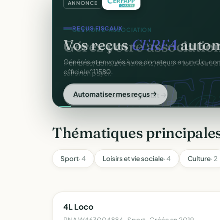
ANNONCE
REÇUS FISCAUX
Vos reçus
CERFA
autom
CER
Générés et envoyés à vos donateurs en un clic, c
officiel n°11580.
Automatiser mes reçus
Thématiques principale
Sport
· 4
Loisirs et vie sociale
· 4
Culture
· 2
4L Loco
RNA W463004884 · Sport · Créée en 2019