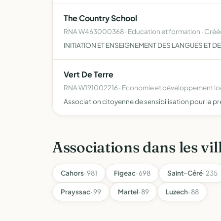
The Country School
RNA W463000368 · Education et formation · Créé
INITIATION ET ENSEIGNEMENT DES LANGUES ET DE
Vert De Terre
RNA W191002216 · Economie et développement loc
Association citoyenne de sensibilisation pour la p
Associations dans les vil
Cahors
· 981
Figeac
· 698
Saint-Céré
· 235
Prayssac
· 99
Martel
· 89
Luzech
· 88