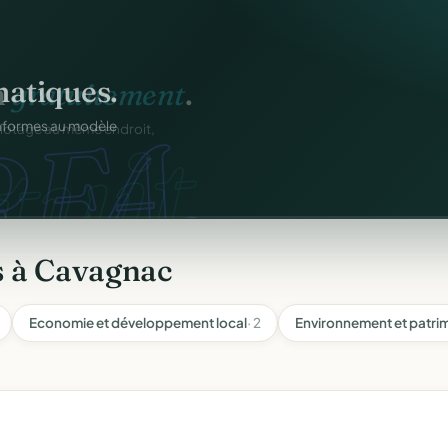
atiques.
FA.
onformes au modèle
s à Cavagnac
Economie et développement local
· 2
Environnement et patri