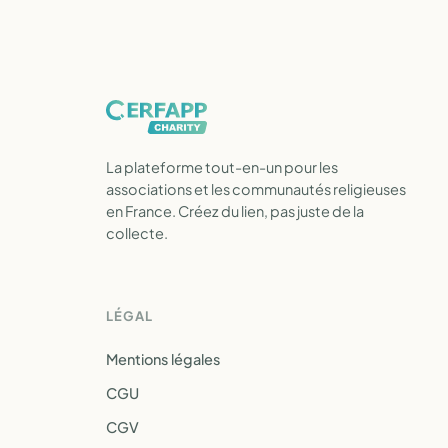
La plateforme tout-en-un pour les
associations et les communautés religieuses
en France. Créez du lien, pas juste de la
collecte.
LÉGAL
Mentions légales
CGU
CGV