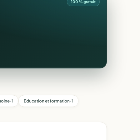
100 % gratuit
moine
· 1
Education et formation
· 1