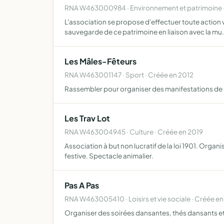
RNA W463000984 · Environnement et patrimoine ·
L'association se propose d'effectuer toute action 
sauvegarde de ce patrimoine en liaison avec la mu
Les Mâles-Fêteurs
RNA W463001147 · Sport · Créée en 2012
Rassembler pour organiser des manifestations de s
Les Trav Lot
RNA W463004945 · Culture · Créée en 2019
Association à but non lucratif de la loi 1901. Orga
festive. Spectacle animalier.
Pas A Pas
RNA W463005410 · Loisirs et vie sociale · Créée e
Organiser des soirées dansantes, thés dansants et