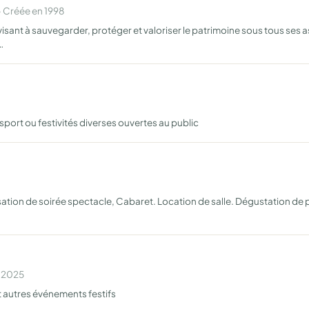
 Créée en 1998
visant à sauvegarder, protéger et valoriser le patrimoine sous tous ses
…
port ou festivités diverses ouvertes au public
nisation de soirée spectacle, Cabaret. Location de salle. Dégustation d
n 2025
 autres événements festifs