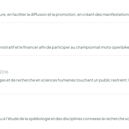
ure, en faciliter la diffusion et la promotion, en créant des manifestations
ministratif et le financer afin de participer au championnat moto openbik
 2016
ges et de recherche en sciences humaines touchant un public restreint. l
ou à l'étude de la spéléologie et des disciplines connexes la recherche s