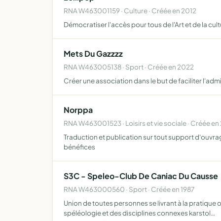
RNA W463001159 · Culture · Créée en 2012
Démocratiser l'accès pour tous de l'Art et de la cult
Mets Du Gazzzz
RNA W463005138 · Sport · Créée en 2022
Créer une association dans le but de faciliter l'ad
Norppa
RNA W463001523 · Loisirs et vie sociale · Créée en
Traduction et publication sur tout support d'ouvra
bénéfices
S3C - Speleo-Club De Caniac Du Causse
RNA W463000560 · Sport · Créée en 1987
Union de toutes personnes se livrant à la pratique 
spéléologie et des disciplines connexes karstol…