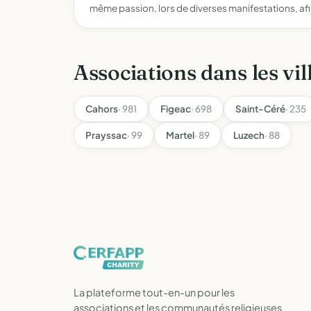
même passion, lors de diverses manifestations, afi
Associations dans les vil
Cahors
· 981
Figeac
· 698
Saint-Céré
· 235
Prayssac
· 99
Martel
· 89
Luzech
· 88
La plateforme tout-en-un pour les
associations et les communautés religieuses