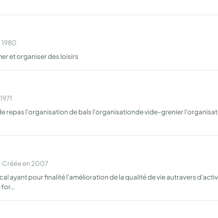
n 1980
er et organiser des loisirs
1971
 de repas l'organisation de bals l'organisationde vide-grenier l'organisa
· Créée en 2007
yant pour finalité l'amélioration de la qualité de vie autravers d'activi
 for…