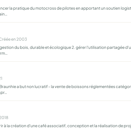
ancer la pratique du motocross de pilotes en apportant un soutien logist
ain…
 Créée en 2003
estion du bois, durable et écologique 2. gérer l'utilisation partagée d'
orm…
21
Braunhie a but non lucratif - la vente de boissons réglementées catégories
spr…
 2018
 à la création d'une café associatif, conception et la réalisation de proj