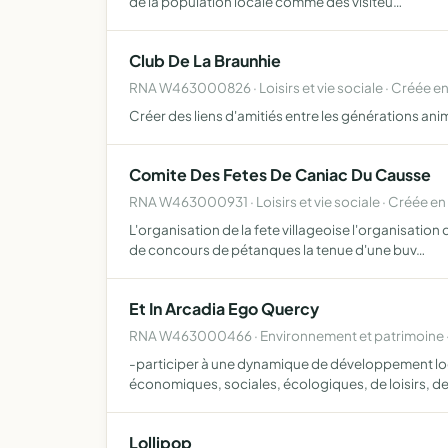
de la population locale comme des visiteu…
Club De La Braunhie
RNA W463000826 · Loisirs et vie sociale · Créée e
Créer des liens d'amitiés entre les générations anim
Comite Des Fetes De Caniac Du Causse
RNA W463000931 · Loisirs et vie sociale · Créée en 
L'organisation de la fete villageoise l'organisation
de concours de pétanques la tenue d'une buv…
Et In Arcadia Ego Quercy
RNA W463000466 · Environnement et patrimoine 
-participer à une dynamique de développement local a
économiques, sociales, écologiques, de loisirs, de
Lollipop