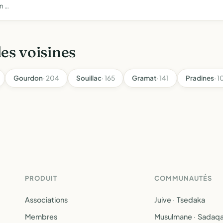
n …
les voisines
Gourdon
· 204
Souillac
· 165
Gramat
· 141
Pradines
· 1
PRODUIT
COMMUNAUTÉS
Associations
Juive · Tsedaka
Membres
Musulmane · Sadaq