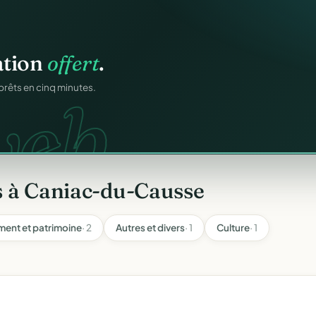
os membres.
ation
offert
.
RM.
dhésions — fini les
web.
prêts en cinq minutes.
s à Caniac-du-Causse
ment et patrimoine
· 2
Autres et divers
· 1
Culture
· 1