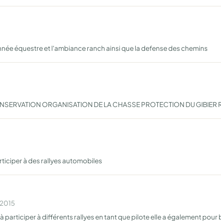
nnée équestre et l'ambiance ranch ainsi que la defense des chemins
ONSERVATION ORGANISATION DE LA CHASSE PROTECTION DU GIBIE
rticiper à des rallyes automobiles
 2015
à participer à différents rallyes en tant que pilote elle a également po