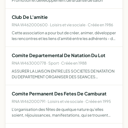
Promotion et développement de la danse de salon
Club De L'amitie
RNA W462000600 · Loisirs et vie sociale · Créée en 1986
Cette association a pour but de créer, animer, développer
les rencontres et les liens d'amitié entre les adhérents - de
participer à l'animation de la vie communale dans le
respect des convictions philosophiques, religieu…
Comite Departemental De Natation Du Lot
RNA W463000778 · Sport · Créée en 1988
ASSURER LA LIAISON ENTRE LES SOCIETES DE NATATION
DU DEPARTEMENT ORGANISER DES SEANCES
D'ENTRAINEMENT COLLECTIF ETC
Comite Permanent Des Fetes De Camburat
RNA W462000791 · Loisirs et vie sociale · Créée en 1995
L'organisation des fêtes de quelque nature qu'elles
soient, réjouissances, manifestations, qui se trouvent
placées en dehors de celles qui, par leur caractère officiel
doivent être organisées par la Municipalité ou les po…