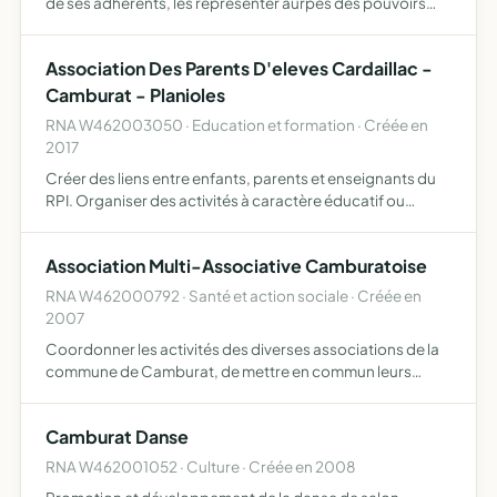
de ses adherents, les representer aurpes des pouvoirs
publics, des collectivites, les chambres consulaires et des
entreprises privees et publiques
Association Des Parents D'eleves Cardaillac -
Camburat - Planioles
RNA W462003050 · Education et formation · Créée en
2017
Créer des liens entre enfants, parents et enseignants du
RPI. Organiser des activités à caractère éducatif ou
permettant de financer des activités du projet
pédagogique des enseignants
Association Multi-Associative Camburatoise
RNA W462000792 · Santé et action sociale · Créée en
2007
Coordonner les activités des diverses associations de la
commune de Camburat, de mettre en commun leurs
moyens ainsi que d'exploiter occasionnellement une
licence IV chaque association reste responsable de sa
Camburat Danse
manifestatio…
RNA W462001052 · Culture · Créée en 2008