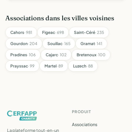
Associations dans les villes voisines
Cahors
· 981
Figeac
· 698
Saint-Céré
· 235
Gourdon
· 204
Souillac
· 165
Gramat
· 141
Pradines
· 106
Cajarc
· 102
Bretenoux
· 100
Prayssac
· 99
Martel
· 89
Luzech
· 88
PRODUIT
Associations
La plateforme tout-en-un