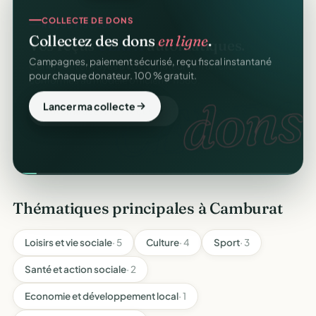
COLLECTE DE DONS
Collectez des dons
en ligne
.
Campagnes, paiement sécurisé, reçu fiscal instantané
pour chaque donateur. 100 % gratuit.
dons
Lancer ma collecte
Thématiques principales à Camburat
Loisirs et vie sociale
· 5
Culture
· 4
Sport
· 3
Santé et action sociale
· 2
Economie et développement local
· 1