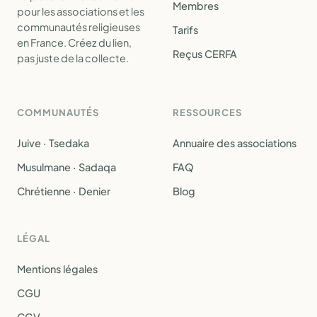
Membres
pour les associations et les
communautés religieuses
Tarifs
en France. Créez du lien,
Reçus CERFA
pas juste de la collecte.
COMMUNAUTÉS
RESSOURCES
Juive · Tsedaka
Annuaire des associations
Musulmane · Sadaqa
FAQ
Chrétienne · Denier
Blog
LÉGAL
Mentions légales
CGU