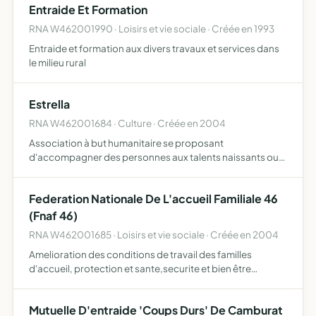
Entraide Et Formation
RNA W462001990 · Loisirs et vie sociale · Créée en 1993
Entraide et formation aux divers travaux et services dans
le milieu rural
Estrella
RNA W462001684 · Culture · Créée en 2004
Association à but humanitaire se proposant
d'accompagner des personnes aux talents naissants ou
confirmes desirant s'epanouir dans un projet artistique ou
artisanal
Federation Nationale De L'accueil Familiale 46
(Fnaf 46)
RNA W462001685 · Loisirs et vie sociale · Créée en 2004
Amelioration des conditions de travail des familles
d'accueil, protection et sante,securite et bien être
physique et moral des pesonnes âgees
Mutuelle D'entraide 'Coups Durs' De Camburat