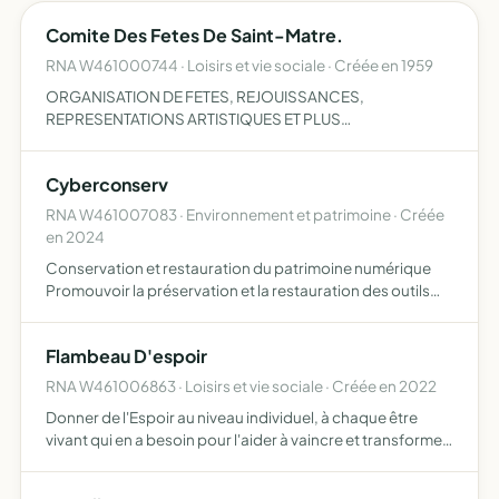
Comite Des Fetes De Saint-Matre.
RNA W461000744 · Loisirs et vie sociale · Créée en 1959
ORGANISATION DE FETES, REJOUISSANCES,
REPRESENTATIONS ARTISTIQUES ET PLUS
GENERALEMENT DE MANISFESTATIONS AFFERENTES AUX
FETES.
Cyberconserv
RNA W461007083 · Environnement et patrimoine · Créée
en 2024
Conservation et restauration du patrimoine numérique
Promouvoir la préservation et la restauration des outils
numériques anciens datant d'avant l'an 2000, ainsi que
leur partage auprès d'un large public intéressé par l'él…
Flambeau D'espoir
RNA W461006863 · Loisirs et vie sociale · Créée en 2022
Donner de l'Espoir au niveau individuel, à chaque être
vivant qui en a besoin pour l'aider à vaincre et transformer
ses souffrances, utiliser son plein potentiel pour son
propre épanouissement et pour le mettre au service…