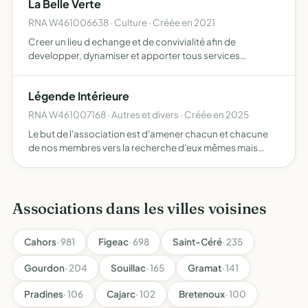
La Belle Verte
RNA W461006638 · Culture · Créée en 2021
Creer un lieu d echange et de convivialité afin de
developper, dynamiser et apporter tous services
nécessaires à la population locale et rurale en se
positionnant comme une vitrine des activités agricoles
Légende Intérieure
artistiques et a…
RNA W461007168 · Autres et divers · Créée en 2025
Le but de l'association est d'amener chacun et chacune
de nos membres vers la recherche d'eux mêmes mais
aussi d'aller à la rencontre des traditions et légendes qui
ont construit notre monde
Associations dans les villes voisines
Cahors
· 981
Figeac
· 698
Saint-Céré
· 235
Gourdon
· 204
Souillac
· 165
Gramat
· 141
Pradines
· 106
Cajarc
· 102
Bretenoux
· 100