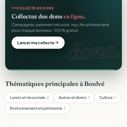
COLLECTE DE DONS
Collectez des dons
en ligne
.
Campagnes, paiement sécurisé, reçu fiscal instantané
pour chaque donateur. 100 % gratuit.
dons.
Lancer ma collecte
Thématiques principales à Boulvé
Loisirs et vie sociale
· 2
Autres et divers
· 1
Culture
· 1
Environnement et patrimoine
· 1