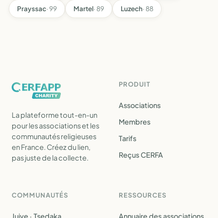
Prayssac
· 99
Martel
· 89
Luzech
· 88
PRODUIT
Associations
La plateforme tout-en-un
Membres
pour les associations et les
communautés religieuses
Tarifs
en France. Créez du lien,
Reçus CERFA
pas juste de la collecte.
COMMUNAUTÉS
RESSOURCES
Juive · Tsedaka
Annuaire des associations