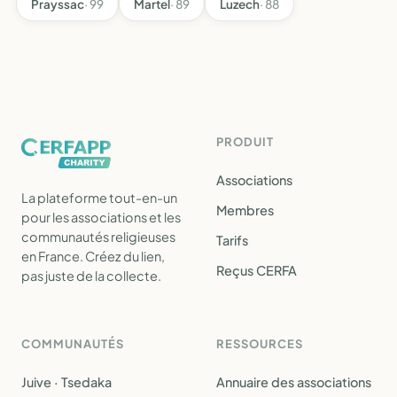
Prayssac
· 99
Martel
· 89
Luzech
· 88
PRODUIT
Associations
La plateforme tout-en-un
Membres
pour les associations et les
communautés religieuses
Tarifs
en France. Créez du lien,
Reçus CERFA
pas juste de la collecte.
COMMUNAUTÉS
RESSOURCES
Juive · Tsedaka
Annuaire des associations