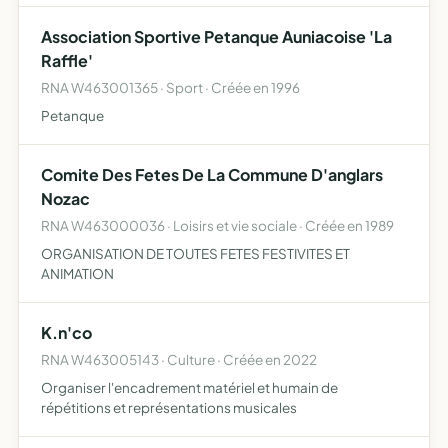
gibier de repeuplement la repression du braconnage la
Association Sportive Petanque Auniacoise 'La
destruction n…
Raffle'
RNA W463001365 · Sport · Créée en 1996
Petanque
Comite Des Fetes De La Commune D'anglars
Nozac
RNA W463000036 · Loisirs et vie sociale · Créée en 1989
ORGANISATION DE TOUTES FETES FESTIVITES ET
ANIMATION
K.n'co
RNA W463005143 · Culture · Créée en 2022
Organiser l'encadrement matériel et humain de
répétitions et représentations musicales