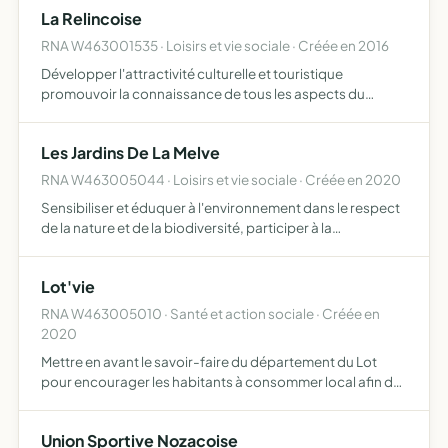
La Relincoise
RNA W463001535 · Loisirs et vie sociale · Créée en 2016
Développer l'attractivité culturelle et touristique
promouvoir la connaissance de tous les aspects du
patrimoine contribuer à l'amélioration du cadre de vie
rassembler les habitants autour de manifestations
Les Jardins De La Melve
ludiques
RNA W463005044 · Loisirs et vie sociale · Créée en 2020
Sensibiliser et éduquer à l'environnement dans le respect
de la nature et de la biodiversité, participer à la
construction d'une société solidaire et responsable de
son environnement, favoriser l'épanouissement et
Lot'vie
l'auton…
RNA W463005010 · Santé et action sociale · Créée en
2020
Mettre en avant le savoir-faire du département du Lot
pour encourager les habitants à consommer local afin de
mettre en lien le producteur, le fabricant, l'artisan et les
habitants
Union Sportive Nozacoise