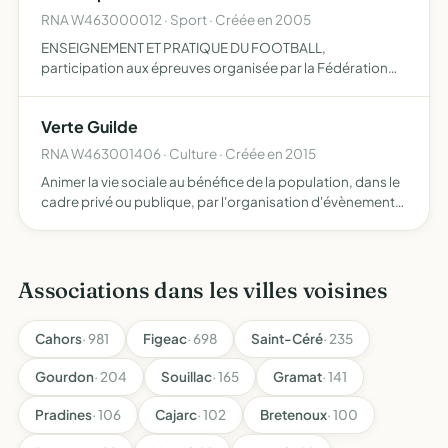
RNA W463000012 · Sport · Créée en 2005
ENSEIGNEMENT ET PRATIQUE DU FOOTBALL,
participation aux épreuves organisée par la Fédération
Française de Football, formation sportive des jeunes,
organisation de toutes manifestations utiles à son bon
Verte Guilde
fonctionnement
RNA W463001406 · Culture · Créée en 2015
Animer la vie sociale au bénéfice de la population, dans le
cadre privé ou publique, par l'organisation d'évènements
culturels, éducatifs, environnementaux et écologiques
Associations dans les villes voisines
Cahors
· 981
Figeac
· 698
Saint-Céré
· 235
Gourdon
· 204
Souillac
· 165
Gramat
· 141
Pradines
· 106
Cajarc
· 102
Bretenoux
· 100