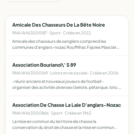
Amicale Des Chasseurs De La Bête Noire
RNA W463005187 · Sport · Créée en 2022
Amicale des chasseurs de sangliers comprend les
communes d'anglars-nozac Rouffilhac Fajoles Masclat et
Lamothe-Fenelon
Association Bourianol\' S 89
RNA W463000169 · Loisirs et vie sociale · Créée en 2006
-réunir anciens et nouveaux joueurs de football -
organiser des activités diverses ( belote, pétanque, loto,
voyage organisé etc...)
Association De Chasse La Laie D'anglars-Nozac
RNA W463000866 · Sport · Créée en 1963
La mise en commun du territoire de chasse la
conservation du droit de chasse et la mise en commun
réciproque l'organisation de la chasse la protection du