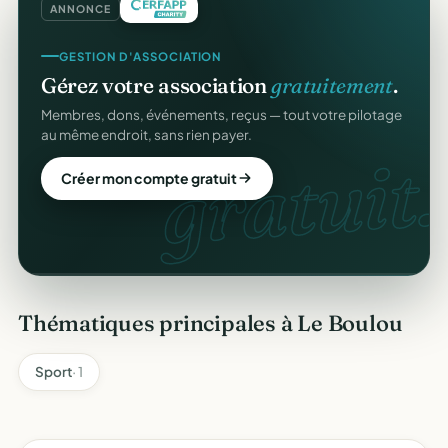
ANNONCE
REÇUS FISCAUX
GESTION D'ASSOCIATION
Vos reçus
CERFA
automatiques.
Gérez votre association
gratuitement
.
Générés et envoyés à vos donateurs en un clic,
Membres, dons, événements, reçus — tout votre pilotage
conformes au modèle officiel n°11580.
au même endroit, sans rien payer.
CERFA
gratuit.
Automatiser mes reçus
Créer mon compte gratuit
Thématiques principales à Le Boulou
Sport
· 1