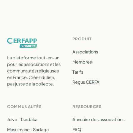
PRODUIT
Associations
La plateforme tout-en-un
Membres
pour les associations et les
communautés religieuses
Tarifs
en France. Créez du lien,
Reçus CERFA
pas juste de la collecte.
COMMUNAUTÉS
RESSOURCES
Juive · Tsedaka
Annuaire des associations
Musulmane · Sadaqa
FAQ