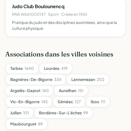
Judo Club Boulounencq
RNA W661000147 · Sport · Créée en 1965
Pratique du judo et des disciplines assimilees, ainsi que la
culture physique.
Associations dans les villes voisines
Tarbes
· 1640
Lourdes
· 419
Bagnères-De-Bigorre
· 334
Lannemezan
· 202
Argelès-Gazost
· 160
Aureilhan
· 151
Vic-En-Bigorre
· 145
Séméac
· 127
Ibos
· 111
Juillan
· 101
Bordères-Sur-L'échez
· 99
Maubourguet
· 89