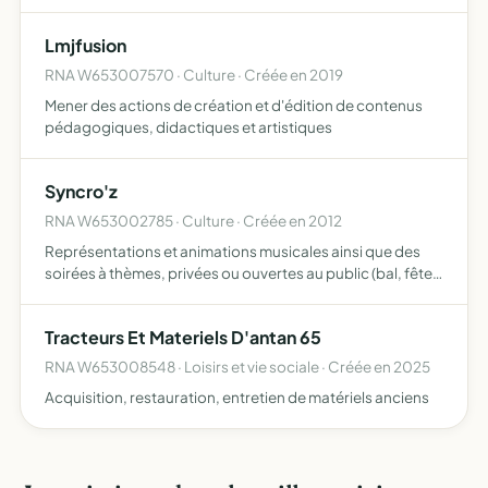
manifestations culturelles proposer des événements
culturels durant lesquels nous proposerons des
Lmjfusion
consomm…
RNA W653007570 · Culture · Créée en 2019
Mener des actions de création et d'édition de contenus
pédagogiques, didactiques et artistiques
Syncro'z
RNA W653002785 · Culture · Créée en 2012
Représentations et animations musicales ainsi que des
soirées à thèmes, privées ou ouvertes au public (bal, fêtes
communales)
Tracteurs Et Materiels D'antan 65
RNA W653008548 · Loisirs et vie sociale · Créée en 2025
Acquisition, restauration, entretien de matériels anciens