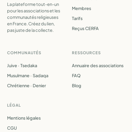
La plateforme tout-en-un
Membres
pour les associations et les
communautés religieuses
Tarifs
en France. Créez du lien,
Reçus CERFA
pas juste de la collecte.
COMMUNAUTÉS
RESSOURCES
Juive · Tsedaka
Annuaire des associations
Musulmane · Sadaqa
FAQ
Chrétienne · Denier
Blog
LÉGAL
Mentions légales
CGU