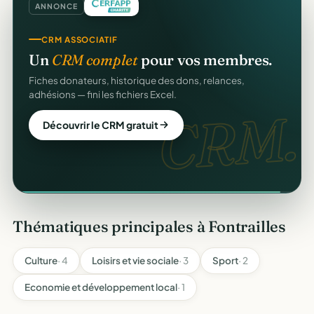
ANNONCE
CRM ASSOCIATIF
Un
CRM complet
pour vos membres.
CERFA
Fiches donateurs, historique des dons, relances,
adhésions — fini les fichiers Excel.
CRM.
Découvrir le CRM gratuit
Thématiques principales à Fontrailles
Culture
· 4
Loisirs et vie sociale
· 3
Sport
· 2
Economie et développement local
· 1