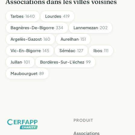
Associations dans les villes voisines
Tarbes
· 1640
Lourdes
· 419
Bagnères-De-Bigorre
· 334
Lannemezan
· 202
Argelès-Gazost
· 160
Aureilhan
· 151
Vic-En-Bigorre
· 145
Séméac
· 127
Ibos
· 111
Juillan
· 101
Bordères-Sur-L'échez
· 99
Maubourguet
· 89
PRODUIT
Associations