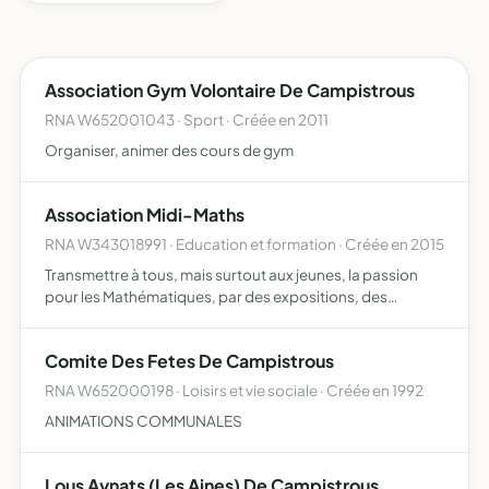
Association Gym Volontaire De Campistrous
RNA W652001043 · Sport · Créée en 2011
Organiser, animer des cours de gym
Association Midi-Maths
RNA W343018991 · Education et formation · Créée en 2015
Transmettre à tous, mais surtout aux jeunes, la passion
pour les Mathématiques, par des expositions, des
événements ou autres pour le grand public, les scolaires,
les étudiants, sur des thèmes Mathématiques
Comite Des Fetes De Campistrous
RNA W652000198 · Loisirs et vie sociale · Créée en 1992
ANIMATIONS COMMUNALES
Lous Aynats (Les Aines) De Campistrous