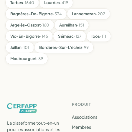
Tarbes
· 1640
Lourdes
· 419
Bagnères-De-Bigorre
· 334
Lannemezan
· 202
Argelès-Gazost
· 160
Aureilhan
· 151
Vic-En-Bigorre
· 145
Séméac
· 127
Ibos
· 111
Juillan
· 101
Bordères-Sur-L'échez
· 99
Maubourguet
· 89
PRODUIT
Associations
La plateforme tout-en-un
Membres
pour les associations et les