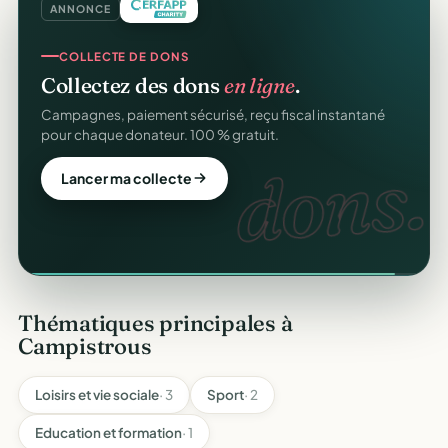
ANNONCE
COLLECTE DE DONS
Collectez des dons
en ligne
.
CERFA
Campagnes, paiement sécurisé, reçu fiscal instantané
pour chaque donateur. 100 % gratuit.
dons.
Lancer ma collecte
Thématiques principales à
Campistrous
Loisirs et vie sociale
· 3
Sport
· 2
Education et formation
· 1