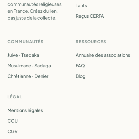
communautés religieuses
Tarifs
en France. Créez du lien,
Reçus CERFA
pas juste de la collecte.
COMMUNAUTÉS
RESSOURCES
Juive · Tsedaka
Annuaire des associations
Musulmane · Sadaqa
FAQ
Chrétienne · Denier
Blog
LÉGAL
Mentions légales
CGU
CGV