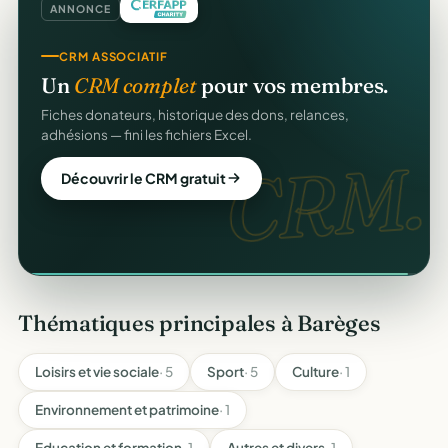
ANNONCE
REÇUS FISCAUX
CRM ASSOCIATIF
Vos reçus
CERFA
automatiques.
Un
CRM complet
pour vos membres.
Générés et envoyés à vos donateurs en un clic,
Fiches donateurs, historique des dons, relances,
conformes au modèle officiel n°11580.
adhésions — fini les fichiers Excel.
CERFA
CRM.
Automatiser mes reçus
Découvrir le CRM gratuit
Thématiques principales à Barèges
Loisirs et vie sociale
· 5
Sport
· 5
Culture
· 1
Environnement et patrimoine
· 1
Education et formation
· 1
Autres et divers
· 1