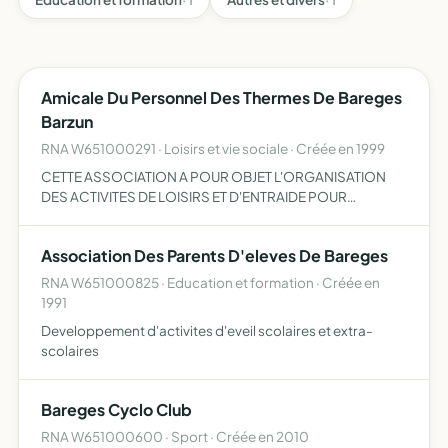
Amicale Du Personnel Des Thermes De Bareges
Barzun
RNA W651000291 · Loisirs et vie sociale · Créée en 1999
CETTE ASSOCIATION A POUR OBJET L'ORGANISATION
DES ACTIVITES DE LOISIRS ET D'ENTRAIDE POUR
L'ENSEMBLE DE SES MEMBRES.
Association Des Parents D'eleves De Bareges
RNA W651000825 · Education et formation · Créée en
1991
Developpement d'activites d'eveil scolaires et extra-
scolaires
Bareges Cyclo Club
RNA W651000600 · Sport · Créée en 2010