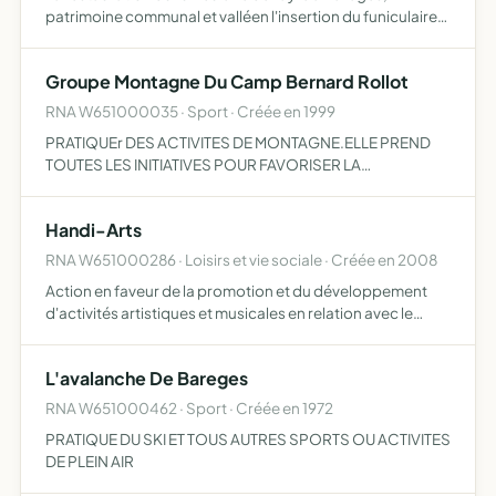
patrimoine communal et valléen l'insertion du funiculaire
dans un projet (écologique, culturel, éducatif et sportif)
visant à sa réhabilitation la mise en valeur du patr…
Groupe Montagne Du Camp Bernard Rollot
RNA W651000035 · Sport · Créée en 1999
PRATIQUEr DES ACTIVITES DE MONTAGNE.ELLE PREND
TOUTES LES INITIATIVES POUR FAVORISER LA
DECOUVERTE DU MILLIEU MONTAGNARD ET L'EVOLUTION
DE SES MEMBRES DANS CE MILLIEU ET ASSURE LA
Handi-Arts
GESTION ET L'ANIMATION DU CAMP LIENZ
RNA W651000286 · Loisirs et vie sociale · Créée en 2008
Action en faveur de la promotion et du développement
d'activités artistiques et musicales en relation avec le
handicap et les maladies orphelines toutes activités utiles
à la réalisation du présent objet
L'avalanche De Bareges
RNA W651000462 · Sport · Créée en 1972
PRATIQUE DU SKI ET TOUS AUTRES SPORTS OU ACTIVITES
DE PLEIN AIR