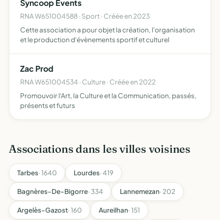
Syncoop Events
RNA W651004588 · Sport · Créée en 2023
Cette association a pour objet la création, l'organisation
et le production d'évènements sportif et culturel
Zac Prod
RNA W651004534 · Culture · Créée en 2022
Promouvoir l'Art, la Culture et la Communication, passés,
présents et futurs
Associations dans les villes voisines
Tarbes
· 1640
Lourdes
· 419
Bagnères-De-Bigorre
· 334
Lannemezan
· 202
Argelès-Gazost
· 160
Aureilhan
· 151