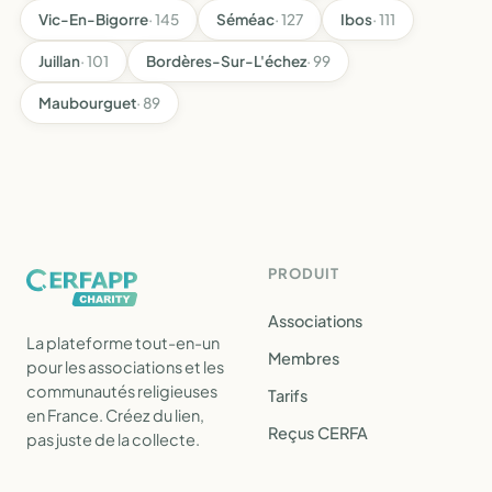
Vic-En-Bigorre
· 145
Séméac
· 127
Ibos
· 111
Juillan
· 101
Bordères-Sur-L'échez
· 99
Maubourguet
· 89
PRODUIT
Associations
La plateforme tout-en-un
Membres
pour les associations et les
communautés religieuses
Tarifs
en France. Créez du lien,
Reçus CERFA
pas juste de la collecte.