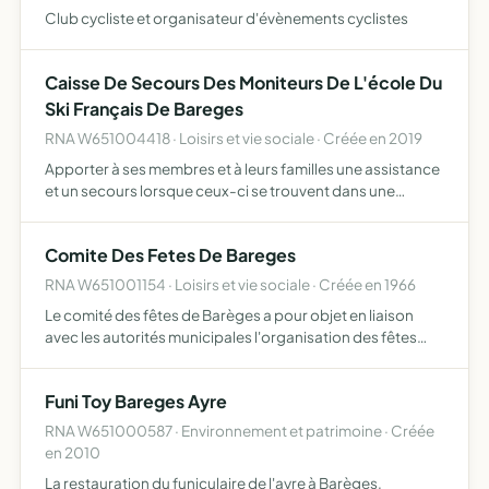
Club cycliste et organisateur d'évènements cyclistes
Caisse De Secours Des Moniteurs De L'école Du
Ski Français De Bareges
RNA W651004418 · Loisirs et vie sociale · Créée en 2019
Apporter à ses membres et à leurs familles une assistance
et un secours lorsque ceux-ci se trouvent dans une
situation de détresse morale ou physique
Comite Des Fetes De Bareges
RNA W651001154 · Loisirs et vie sociale · Créée en 1966
Le comité des fêtes de Barèges a pour objet en liaison
avec les autorités municipales l'organisation des fêtes
artistiques et sportives soit à son propre compte, soit en
collaboration ou pour le compte d'autres associatio…
Funi Toy Bareges Ayre
RNA W651000587 · Environnement et patrimoine · Créée
en 2010
La restauration du funiculaire de l'ayre à Barèges,