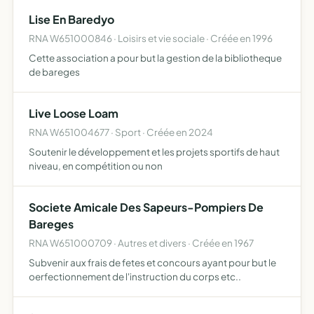
Lise En Baredyo
RNA W651000846 · Loisirs et vie sociale · Créée en 1996
Cette association a pour but la gestion de la bibliotheque
de bareges
Live Loose Loam
RNA W651004677 · Sport · Créée en 2024
Soutenir le développement et les projets sportifs de haut
niveau, en compétition ou non
Societe Amicale Des Sapeurs-Pompiers De
Bareges
RNA W651000709 · Autres et divers · Créée en 1967
Subvenir aux frais de fetes et concours ayant pour but le
oerfectionnement de l'instruction du corps etc..