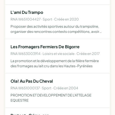
sous toutes ses formes
L'ami Du Trampo
RNA W651004427 · Sport · Créée en 2020
Proposer des activités sportives autour du trampoline,
organiser des rencontres contests compétitions, avoir
une carte de membre qui permet d'avoir un tarif réduit sur
chaque entrée de nos trampoline park partenaire
Les Fromagers Fermiers De Bigorre
RNA W653003914 · Loisirs et vie sociale · Créée en 2017
La promotion et le développement de la filière fermière
des fromages au lait cru dans les Hautes-Pyrénées
Ola! Au Pas Du Cheval
RNA W651000137 · Sport · Créée en 2004
PROMOTION ET DEVELOPPEMENT DE L'ATTELAGE
EQUESTRE