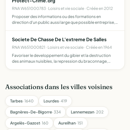
Protect-Crime.org
RNA W651000783 · Loisirs et vie sociale · Créée en 2012
Proposer des informations ou des formations en
direction d'un public aussi large que possible entreprise,
collectivités, administrations, lieux éducatifs,
associations, comités d'entreprises, milieux fermés ou
Societe De Chasse De L'extreme De Salles
ouverts etc…
RNA W651000821 · Loisirs et vie sociale · Créée en 1964
Favoriser le developpement du gibier et la destruction
des animaux nuisibles, la repression du braconnage,
l'education cynegetique de ses membres etc...
Associations dans les villes voisines
Tarbes
· 1640
Lourdes
· 419
Bagnères-De-Bigorre
· 334
Lannemezan
· 202
Argelès-Gazost
· 160
Aureilhan
· 151