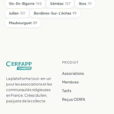
Vic-En-Bigorre
· 145
Séméac
· 127
Ibos
· 111
Juillan
· 101
Bordères-Sur-L'échez
· 99
Maubourguet
· 89
PRODUIT
Associations
La plateforme tout-en-un
Membres
pour les associations et les
communautés religieuses
Tarifs
en France. Créez du lien,
Reçus CERFA
pas juste de la collecte.