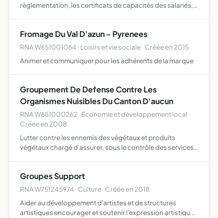
règlementation, les certificats de capacités des salariés,
les infrastructures, les autorisations préfectorales, etc et
la validation du conseil d'Administration) en vue de l…
Fromage Du Val D'azun - Pyrenees
RNA W651001064 · Loisirs et vie sociale · Créée en 2015
Animer et communiquer pour les adhérents de la marque
Groupement De Defense Contre Les
Organismes Nuisibles Du Canton D'aucun
RNA W651000262 · Economie et développement local ·
Créée en 2008
Lutter contre les ennemis des végétaux et produits
végétaux chargé d'assurer, sous le contrôle des services
compétents du Ministère de l'Agriculture, l'exécution des
mesures prescrites en la matière par les arrêtés minist…
Groupes Support
RNA W751245974 · Culture · Créée en 2018
Aider au développement d'artistes et de structures
artistiques encourager et soutenir l'expression artistique