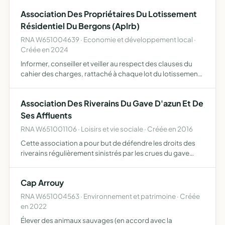
mineurs Le relèvement tant moral que physique des en…
Association Des Propriétaires Du Lotissement
Résidentiel Du Bergons (Aplrb)
RNA W651004639 · Economie et développement local ·
Créée en 2024
Informer, conseiller et veiller au respect des clauses du
cahier des charges, rattaché à chaque lot du lotissement,
afin de préserver l'harmonie architecturale ainsi que le
cadre de vie et la valeur patrimoniale du lotiss…
Association Des Riverains Du Gave D'azun Et De
Ses Affluents
RNA W651001106 · Loisirs et vie sociale · Créée en 2016
Cette association a pour but de défendre les droits des
riverains régulièrement sinistrés par les crues du gave
d'Estaing, d'Arrens, d'Azun et de leurs affluents jusqu'à la
confluence du gave de Pau et leur servir, à leur…
Cap Arrouy
RNA W651004563 · Environnement et patrimoine · Créée
en 2022
Élever des animaux sauvages (en accord avec la