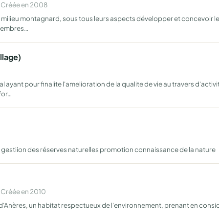
 Créée en 2008
milieu montagnard, sous tous leurs aspects développer et concevoir les l
s membres…
llage)
ant pour finalite l'amelioration de la qualite de vie au travers d'activit
for…
 gestiion des réserves naturelles promotion connaissance de la nature
 Créée en 2010
te d'Anères, un habitat respectueux de l'environnement, prenant en consi