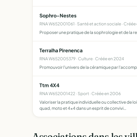
Sophro-Nestes
RNA W652001061 · Santé et action sociale · Créée 
Proposer une pratique de la sophrologie et de la r
Terralha Pirenenca
RNA W652005379 · Culture · Créée en 2024
Promouvoir l'univers de la céramique par l'accompa
Ttm 4X4
RNA W652001422 · Sport · Créée en 2006
Valoriser la pratique individuelle ou collective de l
quad, moto et 4x4 dans un esprit de convivi…
Associations dans les vil