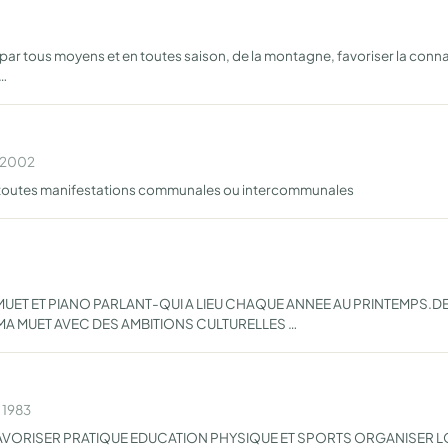
 par tous moyens et en toutes saison, de la montagne, favoriser la conna
i…
n 2002
e toutes manifestations communales ou intercommunales
MUET ET PIANO PARLANT-QUI A LIEU CHAQUE ANNEE AU PRINTEMPS.
MA MUET AVEC DES AMBITIONS CULTURELLES …
 1983
AVORISER PRATIQUE EDUCATION PHYSIQUE ET SPORTS ORGANISER L