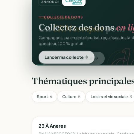
ANNONCE
COLLECTE DE DONS
Collectez des dons
en l
d
Campagnes, paiement sécurisé, reçu fiscal insta
donateur. 100 % gratuit.
Lancer ma collecte
Thématiques principales
Sport
· 6
Culture
· 5
Loisirs et vie sociale
· 3
23 À Aneres
RNA W652005068 · Loisirs et vie sociale · Créée e