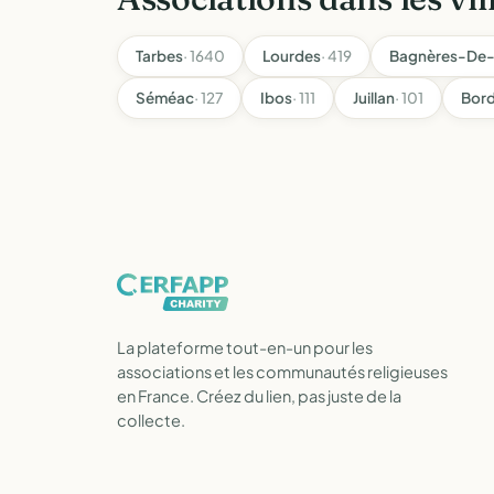
Tarbes
· 1640
Lourdes
· 419
Bagnères-De-
Séméac
· 127
Ibos
· 111
Juillan
· 101
Bord
La plateforme tout-en-un pour les
associations et les communautés religieuses
en France. Créez du lien, pas juste de la
collecte.