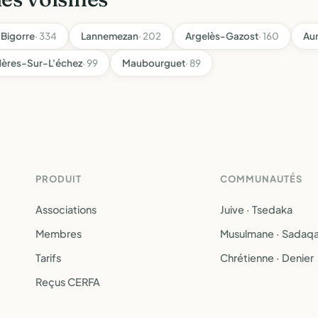
Bigorre
· 334
Lannemezan
· 202
Argelès-Gazost
· 160
Aur
ères-Sur-L'échez
· 99
Maubourguet
· 89
PRODUIT
COMMUNAUTÉS
Associations
Juive · Tsedaka
Membres
Musulmane · Sadaq
Tarifs
Chrétienne · Denier
Reçus CERFA