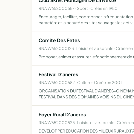
Club Ski Et Montagne De La Neste
RNA W652000587 · Sport · Créée en 1980
Encourager, faciliter, coordonner la fréquentation
caractère et la beauté des sites sauvages les activ
Comite Des Fetes
RNA W652000123 · Loisirs et vie sociale · Créée e
Proposer, animer et assurer le fonctionnement d
Festival D'aneres
RNA W652000582 · Culture · Créée en 2001
ORGANISATION DU FESTIVAL D'ANERES-CINEMA 
FESTIVAL DANS DES DOMAINES VOISINS DU CINE
Foyer Rural D'aneres
RNA W652000525 · Loisirs et vie sociale · Créée en
DEVELOPPER EDUCATION DES MILIEUX RURAUX F