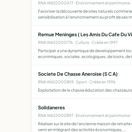
RNA W652000477 · Environnement et patrimoine ·
Favoriser la découverte de sites naturels comme le 
sensibilisation à l'environnement au profit de se
Remue Meninges ( Les Amis Du Cafe Du Vi
RNA W652000776 · Culture · Créée en 1997
Participer a une dynamique de developpement local ay
econimiques, sociales, ecologiques, de loisirs, de 
Societe De Chasse Aneroise (S C A)
RNA W652000859 · Sport · Créée en 1996
Exploitation de la chasse éducation des chasseurs
Solidaneres
RNA W652000897 · Environnement et patrimoine ·
Réaliser sur le site de l'ancienne maison de retrai
venir en intégrant des activités économiques,…