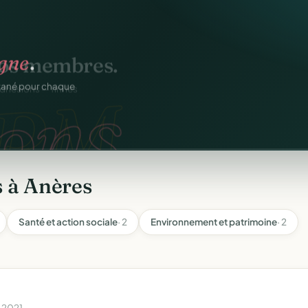
igne
.
ons.
ntané pour chaque
 à Anères
Santé et action sociale
· 2
Environnement et patrimoine
· 2
n 2021