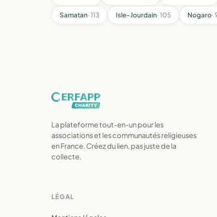
Samatan
· 113
Isle-Jourdain
· 105
Nogaro
· 
La plateforme tout-en-un pour les
associations et les communautés religieuses
en France. Créez du lien, pas juste de la
collecte.
LÉGAL