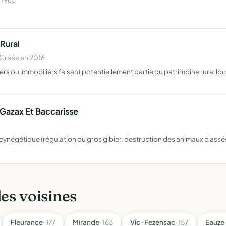
 Rural
 Créée en 2016
rs ou immobiliers faisant potentiellement partie du patrimoine rural loca
 Gazax Et Baccarisse
 cynégétique (régulation du gros gibier, destruction des animaux classé
les voisines
Fleurance
· 177
Mirande
· 163
Vic-Fezensac
· 157
Eauze