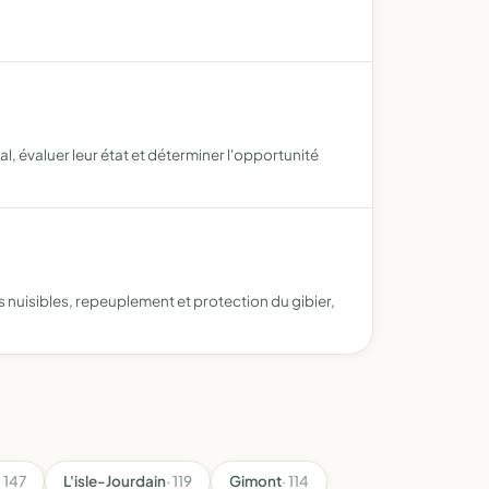
l, évaluer leur état et déterminer l'opportunité
s nuisibles, repeuplement et protection du gibier,
· 147
L'isle-Jourdain
· 119
Gimont
· 114