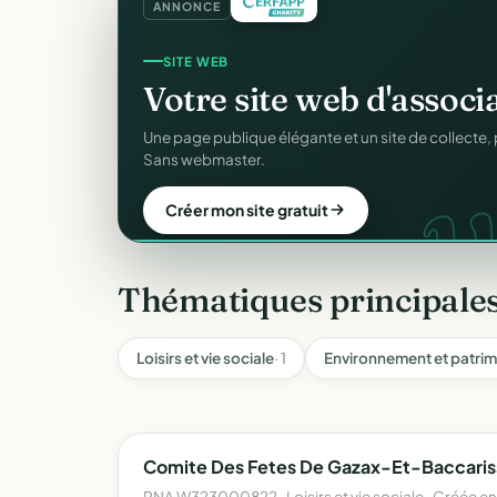
ANNONCE
GESTION D'ASSOCIATION
SITE WEB
Gérez votre associatio
Votre site web d'associ
gra
Membres, dons, événements, reçus — tout votre p
Une page publique élégante et un site de collecte, 
sans rien payer.
Sans webmaster.
Créer mon compte gratuit
Créer mon site gratuit
Thématiques principales
Loisirs et vie sociale
· 1
Environnement et patri
Comite Des Fetes De Gazax-Et-Baccaris
RNA W323000822 · Loisirs et vie sociale · Créée en