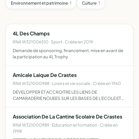
Environnement et patrimoine
· 1
Culture
· 1
4L Des Champs
RNA W321006510 · Sport · Créée en 2019
Demande de sponsoring, financement, mise en avant de
la participation au 4L Trophy
Amicale Laique De Crastes
RNA W321000988 · Loisirs et vie sociale · Créée en 1960
DEVELOPPER ET ACCROITRE LES LIENS DE
CAMARADERIE NOUEES SUR LES BASES DE L'ECOLE ET
ELARGIR LES CONNAISSANCES INTELLECTUELLES DE
SES MEMBRES PAR LES VOYAGES, L'ORGANISATION DES
Association De La Cantine Scolaire De Crastes
FETES ET SOIREES RECREATIVES.
RNA W321000989 · Education et formation · Créée en
1998