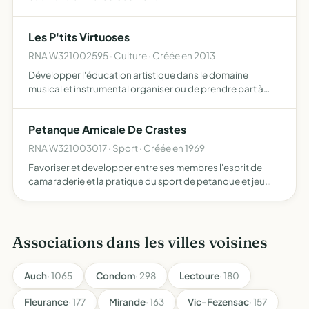
Les P'tits Virtuoses
RNA W321002595 · Culture · Créée en 2013
Développer l'éducation artistique dans le domaine
musical et instrumental organiser ou de prendre part à
des manifestations publiques ou privées tel que concerts,
fêtes, festivals ou concours
Petanque Amicale De Crastes
RNA W321003017 · Sport · Créée en 1969
Favoriser et developper entre ses membres l'esprit de
camaraderie et la pratique du sport de petanque et jeu
provencal
Associations dans les villes voisines
Auch
· 1065
Condom
· 298
Lectoure
· 180
Fleurance
· 177
Mirande
· 163
Vic-Fezensac
· 157