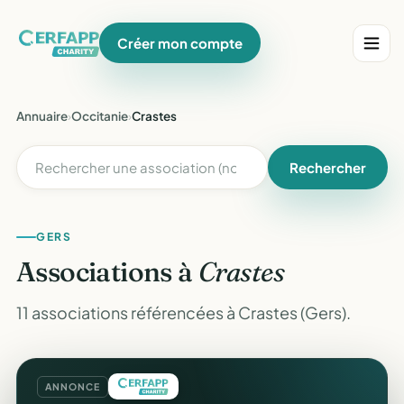
Créer mon compte
Annuaire
›
Occitanie
›
Crastes
Rechercher
GERS
Associations à
Crastes
11 associations référencées à Crastes (Gers).
ANNONCE