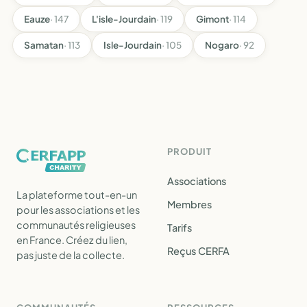
Eauze
· 147
L'isle-Jourdain
· 119
Gimont
· 114
Samatan
· 113
Isle-Jourdain
· 105
Nogaro
· 92
PRODUIT
Associations
La plateforme tout-en-un
Membres
pour les associations et les
communautés religieuses
Tarifs
en France. Créez du lien,
Reçus CERFA
pas juste de la collecte.