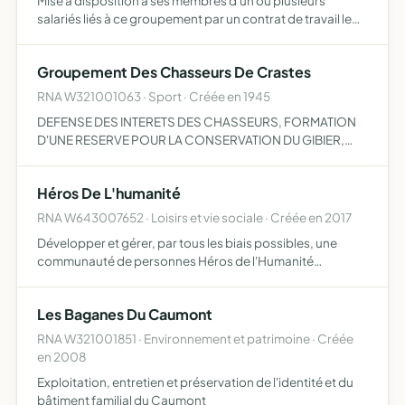
Mise à disposition à ses membres d'un ou plusieurs
salariés liés à ce groupement par un contrat de travail le
groupement ne peut effectuer d'opération à but lucratif le
groupement d'employeurs est constitué dans le champ …
Groupement Des Chasseurs De Crastes
RNA W321001063 · Sport · Créée en 1945
DEFENSE DES INTERETS DES CHASSEURS, FORMATION
D'UNE RESERVE POUR LA CONSERVATION DU GIBIER,
DESTRUCTION DES NUISIBLES.
Héros De L'humanité
RNA W643007652 · Loisirs et vie sociale · Créée en 2017
Développer et gérer, par tous les biais possibles, une
communauté de personnes Héros de l'Humanité
agissantes dans l'intérêt commun, dans le respect de la
vie sous toutes ses formes et pour une évolution positive
Les Baganes Du Caumont
des ment…
RNA W321001851 · Environnement et patrimoine · Créée
en 2008
Exploitation, entretien et préservation de l'identité et du
bâtiment familial du Caumont