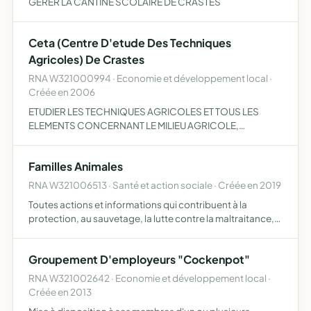
GERER LA CANTINE SCOLAIRE DE CRASTES
Ceta (Centre D'etude Des Techniques
Agricoles) De Crastes
RNA W321000994 · Economie et développement local ·
Créée en 2006
ETUDIER LES TECHNIQUES AGRICOLES ET TOUS LES
ELEMENTS CONCERNANT LE MILIEU AGRICOLE,
ORGANISER DES ACTITES.
Familles Animales
RNA W321006513 · Santé et action sociale · Créée en 2019
Toutes actions et informations qui contribuent à la
protection, au sauvetage, la lutte contre la maltraitance,
la négligence et la cruauté animale sous toutes ses formes
l'application, le respect des lois en vigueur et le…
Groupement D'employeurs "Cockenpot"
RNA W321002642 · Economie et développement local ·
Créée en 2013