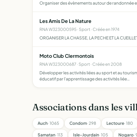
Organiser des évènements autour de randonnée et 
Les Amis De La Nature
RNA W323000595 · Sport · Créée en 1974
ORGANISER LA CHASSE, LA PECHE ET LA CUEILL
Moto Club Clermontois
RNA W323000687 · Sport · Créée en 2008
Développer les activités liées au sport et au touris
éducatif par l'apprentissage des activités liée…
Associations dans les vil
Auch
· 1065
Condom
· 298
Lectoure
· 180
Samatan
· 113
Isle-Jourdain
· 105
Nogaro
· 