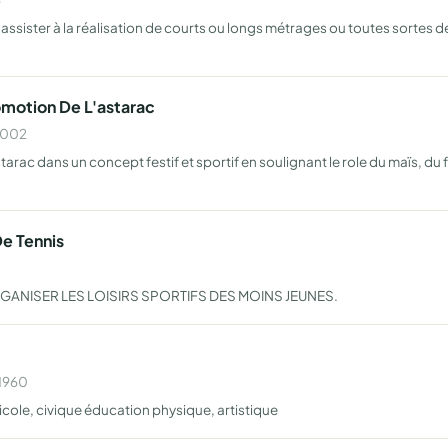
ssister à la réalisation de courts ou longs métrages ou toutes sortes de 
motion De L'astarac
 2002
c dans un concept festif et sportif en soulignant le role du maïs, du f
De Tennis
GANISER LES LOISIRS SPORTIFS DES MOINS JEUNES.
 1960
icole, civique éducation physique, artistique