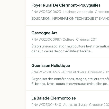
Foyer Rural De Clermont-Pouyguilles
RNA W323000623 · Loisirs et vie sociale · Créée en
EDUCATION, INFORMATION TECHNIQUE ET EMANC
Gascogne Art
RNA W323000987 · Culture · Créée en 2011
Établir une association multiculturelle et internati
dans un cadre de convivialité et facilite…
Guérisson Holistique
RNA W323004697 · Autres et divers · Créée en 20
Organiser des conférences, stages, ateliers et thé
E-books, livres, cours et ouvres audiovisuelles pe
La Balade Clermontoise
RNA W323004840 · Autres et divers · Créée en 20