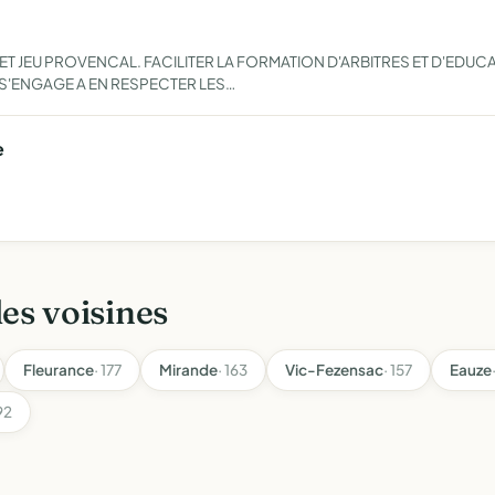
JEU PROVENCAL. FACILITER LA FORMATION D'ARBITRES ET D'EDUCATEU
 S'ENGAGE A EN RESPECTER LES…
e
les voisines
Fleurance
· 177
Mirande
· 163
Vic-Fezensac
· 157
Eauze
92