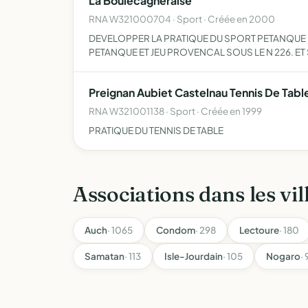
La Boulecagneraise
RNA W321000704 · Sport · Créée en 2000
DEVELOPPER LA PRATIQUE DU SPORT PETANQUE ET 
PETANQUE ET JEU PROVENCAL SOUS LE N 226. ET
Preignan Aubiet Castelnau Tennis De Tabl
RNA W321001138 · Sport · Créée en 1999
PRATIQUE DU TENNIS DE TABLE
Associations dans les vil
Auch
· 1065
Condom
· 298
Lectoure
· 180
Samatan
· 113
Isle-Jourdain
· 105
Nogaro
· 