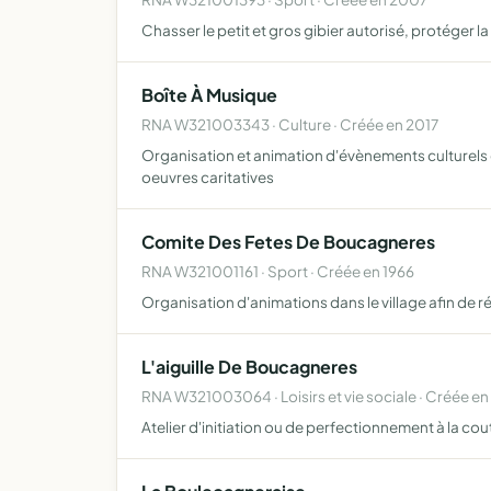
Chasser le petit et gros gibier autorisé, protéger l
Boîte À Musique
RNA W321003343 · Culture · Créée en 2017
Organisation et animation d'évènements culturels 
oeuvres caritatives
Comite Des Fetes De Boucagneres
RNA W321001161 · Sport · Créée en 1966
Organisation d'animations dans le village afin de r
L'aiguille De Boucagneres
RNA W321003064 · Loisirs et vie sociale · Créée en
Atelier d'initiation ou de perfectionnement à la cou