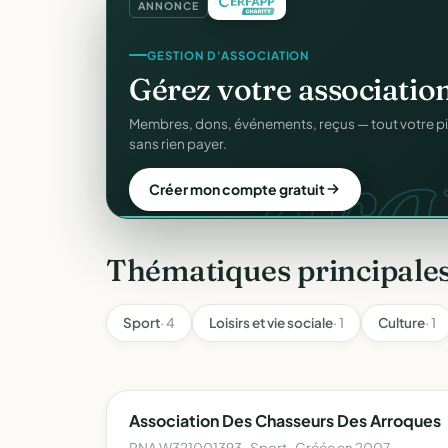
ANNONCE
GESTION D'ASSOCIATION
Gérez votre associatio
gra
Membres, dons, événements, reçus — tout votre p
sans rien payer.
Créer mon compte gratuit
Thématiques principale
Sport
· 4
Loisirs et vie sociale
· 1
Culture
· 1
Association Des Chasseurs Des Arroques
RNA W321001393 · Sport · Créée en 2007