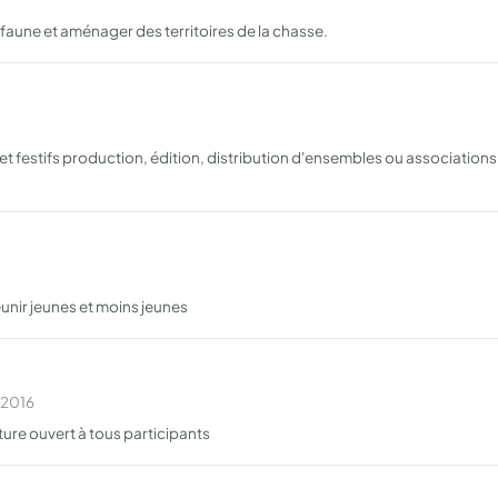
a faune et aménager des territoires de la chasse.
et festifs production, édition, distribution d'ensembles ou association
éunir jeunes et moins jeunes
 2016
ture ouvert à tous participants