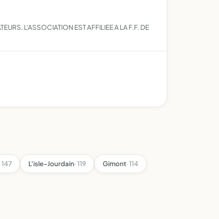
RS. L'ASSOCIATION EST AFFILIEE A LA F.F. DE
· 147
L'isle-Jourdain
· 119
Gimont
· 114