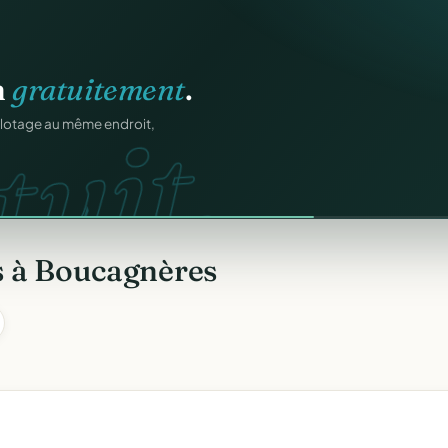
n
gratuitement
.
tuit.
ilotage au même endroit,
s à Boucagnères